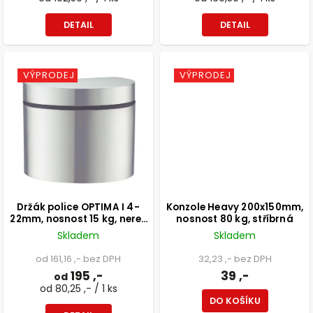
DETAIL
DETAIL
VÝPRODEJ
VÝPRODEJ
Držák police OPTIMA I 4-
Konzole Heavy 200x150mm,
22mm, nosnost 15 kg, nerez
nosnost 80 kg, stříbrná
design
Skladem
Skladem
od 161,16 ,- bez DPH
32,23 ,- bez DPH
195 ,-
39 ,-
od
od 80,25 ,- / 1 ks
DO KOŠÍKU