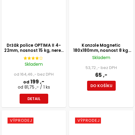
Držák police OPTIMA II 4-
Konzole Magnetic
22mm, nosnost 15 kg, nerez
180x180mm, nosnost 8 kg,
design
bílá
Skladem
Skladem
53,72 ,- bez DPH
od 164,46 ,- bez DPH
65 ,-
199 ,-
od
DO KOŠÍKU
od 81,75 ,- / 1 ks
DETAIL
VÝPRODEJ
VÝPRODEJ