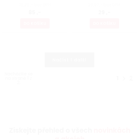
70,25 ,- bez DPH
23,97 ,- bez DPH
85 ,-
29 ,-
DO KOŠÍKU
DO KOŠÍKU
Načíst 1 další
Nacházíte se
1
2
na straně 1 z
2.
Získejte přehled o všech
novinkách