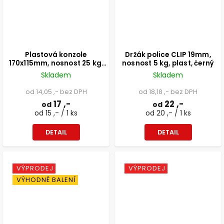
Plastová konzole
Držák police CLIP 19mm,
170x115mm, nosnost 25 kg,
nosnost 5 kg, plast, černý
červená
Skladem
Skladem
od 14,05 ,- bez DPH
od 18,18 ,- bez DPH
17 ,-
22 ,-
od
od
od 15 ,- / 1 ks
od 20 ,- / 1 ks
DETAIL
DETAIL
VÝPRODEJ
VÝPRODEJ
VÝHODNÉ BALENÍ