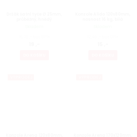
Držák šatní tyče Ø 25mm,
Konzole Alido 120x80mm,
průběžný, hnědý
nosnost 16 kg, bílá
Skladem
Skladem
15,70 ,- bez DPH
12,40 ,- bez DPH
19 ,-
15 ,-
DO KOŠÍKU
DO KOŠÍKU
VÝPRODEJ
VÝPRODEJ
Konzole Arena 120x80mm,
Konzole Arena 170x120mm,