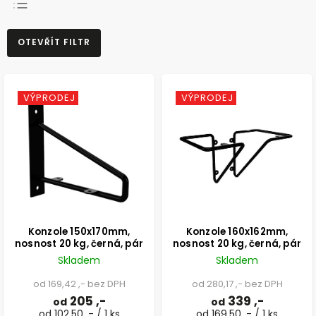
NEJPRODÁVANĚJŠÍ
OTEVŘÍT FILTR
NEJLEVNĚJŠÍ
NEJDRAŽŠÍ
ABECEDNĚ
VÝPRODEJ
VÝPRODEJ
Konzole 150x170mm,
Konzole 160x162mm,
nosnost 20 kg, černá, pár
nosnost 20 kg, černá, pár
Skladem
Skladem
od 169,42 ,- bez DPH
od 280,17 ,- bez DPH
205 ,-
339 ,-
od
od
od 102,50 ,- / 1 ks
od 169,50 ,- / 1 ks