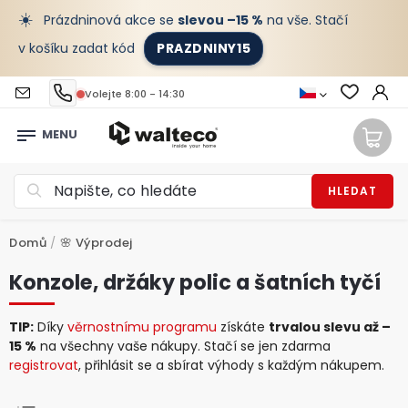
☀️
Prázdninová akce se
slevou –15 %
na vše. Stačí
v košíku zadat kód
PRAZDNINY15
Volejte 8:00 - 14:30
HLEDAT
Domů
/
🌸 Výprodej
Konzole, držáky polic a šatních tyčí
TIP:
Díky
věrnostnímu programu
získáte
trvalou slevu až –
15 %
na všechny vaše nákupy. Stačí se jen zdarma
registrovat
, přihlásit se a sbírat výhody s každým nákupem.