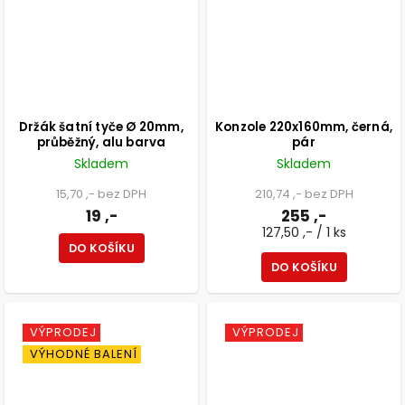
Držák šatní tyče Ø 20mm,
Konzole 220x160mm, černá,
průběžný, alu barva
pár
Skladem
Skladem
15,70 ,- bez DPH
210,74 ,- bez DPH
19 ,-
255 ,-
127,50 ,- / 1 ks
DO KOŠÍKU
DO KOŠÍKU
VÝPRODEJ
VÝPRODEJ
VÝHODNÉ BALENÍ