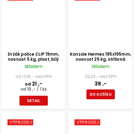
Držák police CLIP 19mm,
Konzole Hermes 195x195mm,
nosnost 5 kg, plast, bílý
nosnost 25 kg, stříbrná
Skladem
Skladem
od 17,36 ,- bez DPH
32,23 ,- bez DPH
21 ,-
39 ,-
od
od 19 ,- / 1 ks
DO KOŠÍKU
DETAIL
VÝPRODEJ
VÝPRODEJ