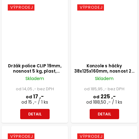
VÝPRODEJ
VÝPRODEJ
Držák police CLIP 19mm,
Konzole s háčky
nosnost 5 kg, plast,
38x125x160mm, nosnost 20
transparentní
kg, černá
Skladem
Skladem
od 14,05 ,- bez DPH
od 185,95 ,- bez DPH
17 ,-
225 ,-
od
od
od 15 ,- / 1 ks
od 188,50 ,- / 1 ks
DETAIL
DETAIL
VÝPRODEJ
VÝPRODEJ