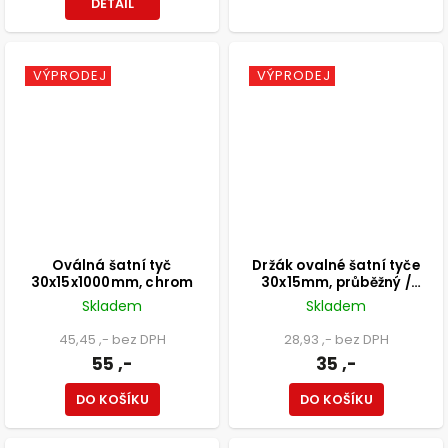
DETAIL
VÝPRODEJ
VÝPRODEJ
Oválná šatní tyč
Držák ovalné šatní tyče
30x15x1000mm, chrom
30x15mm, průběžný /
seřiditelný, poniklovaný
Skladem
Skladem
45,45 ,- bez DPH
28,93 ,- bez DPH
55 ,-
35 ,-
DO KOŠÍKU
DO KOŠÍKU