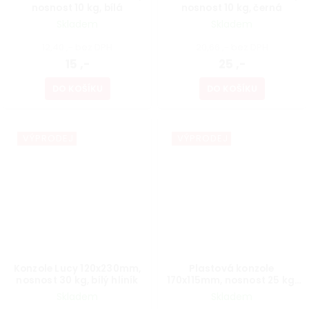
nosnost 10 kg, bílá
nosnost 10 kg, černá
Skladem
Skladem
12,40 ,- bez DPH
20,66 ,- bez DPH
15 ,-
25 ,-
DO KOŠÍKU
DO KOŠÍKU
VÝPRODEJ
VÝPRODEJ
Konzole Lucy 120x230mm,
Plastová konzole
nosnost 30 kg, bílý hliník
170x115mm, nosnost 25 kg,
chrom
Skladem
Skladem