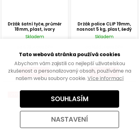
Držák šatní tyče, průměr
Držák police CLIP 19mm,
18mm, plast, ivory
nosnost 5 kg, plast, šedý
Skladem
Skladem
od 5,79 ,- bez DPH
od 16,53 ,- bez DPH
Tato webová stránka používá cookies
7 ,-
20 ,-
od
od
od 2,50 ,- / 1 ks
od 18 ,- / 1 ks
Abychom vám zajistili co nejlepší uživatelskou
zkušenost a personalizovaný obsah, používáme na
DETAIL
DETAIL
našem webu soubory cookie.
Více informací
VÝPRODEJ
VÝPRODEJ
SOUHLASÍM
NASTAVENÍ