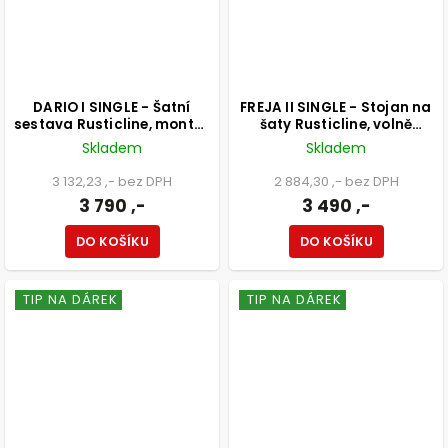
DARIO I SINGLE - Šatní
FREJA II SINGLE - Stojan na
sestava Rusticline, montáž
šaty Rusticline, volně
do stěny, 1100x2300mm
stojící, 1100x1580mm
Skladem
Skladem
3 132,23 ,- bez DPH
2 884,30 ,- bez DPH
3 790 ,-
3 490 ,-
DO KOŠÍKU
DO KOŠÍKU
TIP NA DÁREK
TIP NA DÁREK