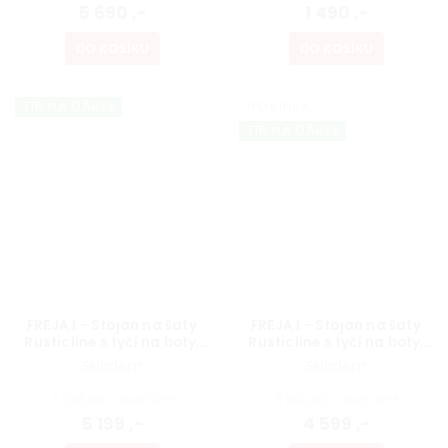
5 690 ,-
1 490 ,-
DO KOŠÍKU
DO KOŠÍKU
TIP NA DÁREK
NOVINKA
TIP NA DÁREK
FREJA I - Stojan na šaty
FREJA I - Stojan na šaty
Rusticline s tyčí na boty,
Rusticline s tyčí na boty,
volně stojící, 1100x2100mm
volně stojící, 1100x1810mm
Skladem
Skladem
4 296,69 ,- bez DPH
3 800,83 ,- bez DPH
5 199 ,-
4 599 ,-