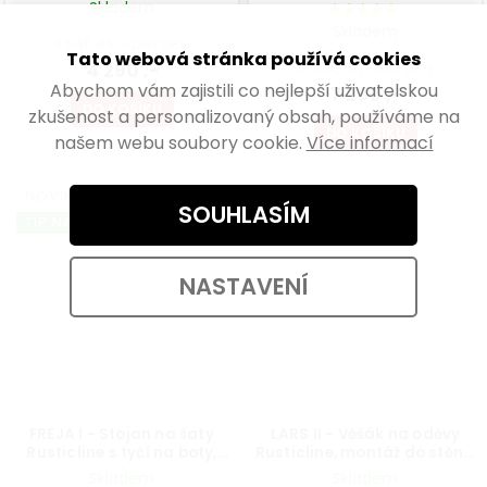
do stěny, 1100x2302mm
do stěny,
Skladem
2220x1110x2300mm
Skladem
3 545,45 ,- bez DPH
Tato webová stránka používá cookies
4 290 ,-
6 024,79 ,- bez DPH
Abychom vám zajistili co nejlepší uživatelskou
7 290 ,-
DO KOŠÍKU
zkušenost a personalizovaný obsah, používáme na
DO KOŠÍKU
našem webu soubory cookie.
Více informací
NOVINKA
TIP NA DÁREK
SOUHLASÍM
TIP NA DÁREK
NASTAVENÍ
FREJA I - Stojan na šaty
LARS II - Věšák na oděvy
Rusticline s tyčí na boty,
Rusticline, montáž do stěny,
volně stojící, 1100x1580mm
300x1850mm
Skladem
Skladem