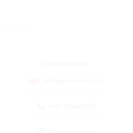
Instagram
Kontaktujte nás
eshop@walteco.com
+420 733 603 833
+420 733 603 833