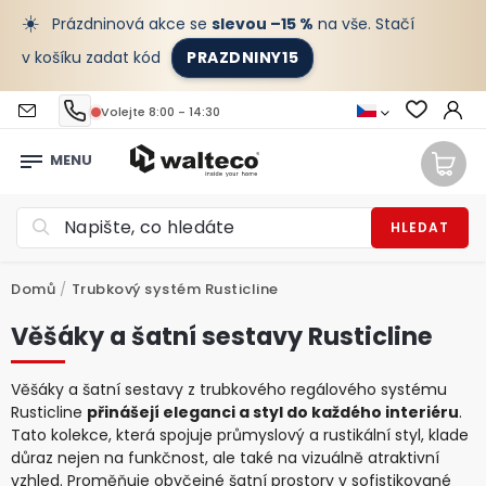
☀️
Prázdninová akce se
slevou –15 %
na vše. Stačí
v košíku zadat kód
PRAZDNINY15
Volejte 8:00 - 14:30
HLEDAT
Domů
/
Trubkový systém Rusticline
Věšáky a šatní sestavy Rusticline
Věšáky a šatní sestavy z trubkového regálového systému
Rusticline
přinášejí eleganci a styl do každého interiéru
.
Tato kolekce, která spojuje průmyslový a rustikální styl, klade
důraz nejen na funkčnost, ale také na vizuálně atraktivní
vzhled. Proměňuje obyčejné šatní prostory v sofistikované