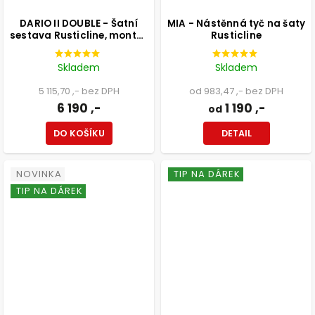
DARIO II DOUBLE - Šatní
MIA - Nástěnná tyč na šaty
sestava Rusticline, montáž
Rusticline
do stěny, 2220x2320mm
Skladem
Skladem
5 115,70 ,- bez DPH
od 983,47 ,- bez DPH
6 190 ,-
1 190 ,-
od
DO KOŠÍKU
DETAIL
NOVINKA
TIP NA DÁREK
TIP NA DÁREK