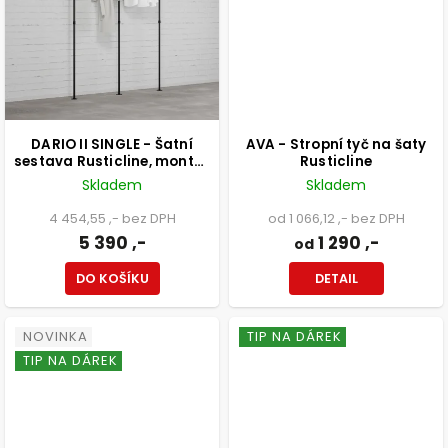
DARIO II SINGLE - Šatní
AVA - Stropní tyč na šaty
sestava Rusticline, montáž
Rusticline
do stěny, 2220x2300mm
Skladem
Skladem
4 454,55 ,- bez DPH
od 1 066,12 ,- bez DPH
5 390 ,-
1 290 ,-
od
DO KOŠÍKU
DETAIL
NOVINKA
TIP NA DÁREK
TIP NA DÁREK