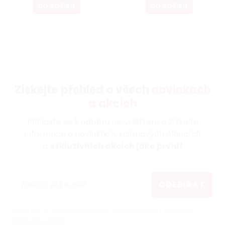
DO KOŠÍKU
DO KOŠÍKU
Získejte přehled o všech
novinkách
a akcích
Přihlaste se k odběru newsletteru a získejte
informace o novinkách, zajímavých článcích
a
exkluzivních akcích jako první!
ODEBÍRAT
Vložením e-mailu souhlasíte s
podmínkami ochrany
osobních údajů