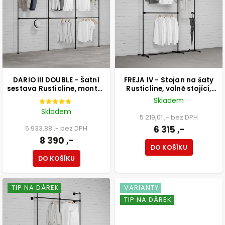
DARIO III DOUBLE - Šatní
FREJA IV - Stojan na šaty
sestava Rusticline, montáž
Rusticline, volně stojící,
do stěny, 3330x2320mm
1700x2100mm
Skladem
Skladem
5 219,01 ,- bez DPH
6 933,88 ,- bez DPH
6 315 ,-
8 390 ,-
DO KOŠÍKU
DO KOŠÍKU
TIP NA DÁREK
VARIANTY
TIP NA DÁREK