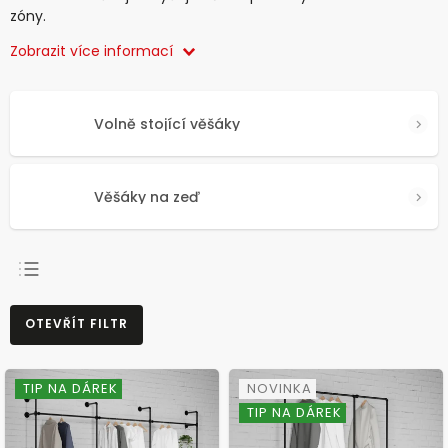
zóny.
Zobrazit více informací
Volně stojící věšáky
Věšáky na zeď
NEJPRODÁVANĚJŠÍ
OTEVŘÍT FILTR
NEJLEVNĚJŠÍ
NEJDRAŽŠÍ
TIP NA DÁREK
NOVINKA
ABECEDNĚ
TIP NA DÁREK