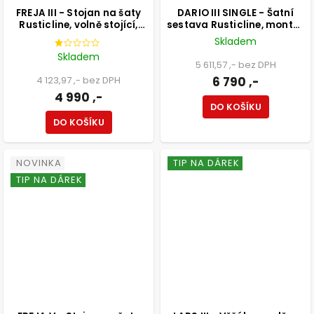
FREJA III - Stojan na šaty
DARIO III SINGLE - Šatní
Rusticline, volně stojící,
sestava Rusticline, montáž
1100x2100mm
do stěny, 3330x2300mm
Skladem
Skladem
5 611,57 ,- bez DPH
4 123,97 ,- bez DPH
6 790 ,-
4 990 ,-
DO KOŠÍKU
DO KOŠÍKU
NOVINKA
TIP NA DÁREK
TIP NA DÁREK