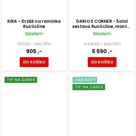
KIRA - Držák na ramínka
DARIO II CORNER - Šatní
Rusticline
sestava Rusticline, montáž
do stěny, 1110x1110x2300mm
Skladem
Skladem
747,93 ,- bez DPH
4 619,83 ,- bez DPH
905 ,-
5 590 ,-
DO KOŠÍKU
DO KOŠÍKU
TIP NA DÁREK
VARIANTY
TIP NA DÁREK