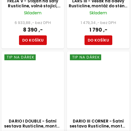
FREJA V - Stojan na šaty
LARS III - Věšák na oděvy
Rusticline, volně stojící,
Rusticline, montáž do stěny,
3300x2100mm
300x2100mm
Skladem
Skladem
6 933,88 ,- bez DPH
1 479,34 ,- bez DPH
8 390 ,-
1 790 ,-
DO KOŠÍKU
DO KOŠÍKU
TIP NA DÁREK
TIP NA DÁREK
DARIO I DOUBLE - Šatní
DARIO III CORNER - Šatní
sestava Rusticline, montáž
sestava Rusticline, montáž