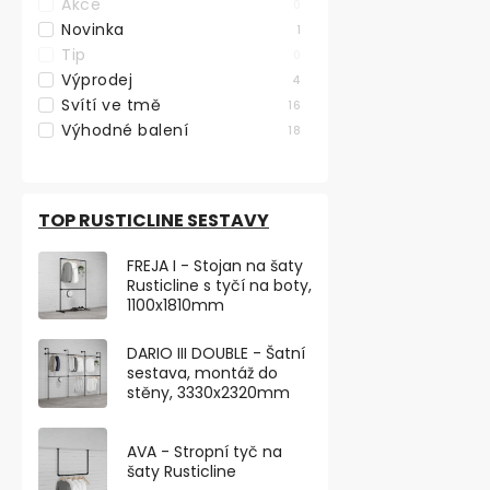
Akce
0
Novinka
1
Tip
0
Výprodej
4
Symbol "MUŽI
samolepka
Svítí ve tmě
16
Výhodné balení
18
Skladem
214,05 ,- bez D
259 ,-
TOP RUSTICLINE SESTAVY
Odolná samol
FREJA I - Stojan na šaty
se symbolem 
Rusticline s tyčí na boty,
PRO MUŽE o ší
1100x1810mm
DARIO III DOUBLE - Šatní
sestava, montáž do
stěny, 3330x2320mm
AVA - Stropní tyč na
šaty Rusticline