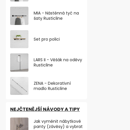
MIA - Nástěnná tyč na
šaty Rusticline
Set pro polici
Symbol "ŽENY
LARS II - Věšák na oděvy
samolepka
Rusticline
Skladem
ZENA - Dekorativní
214,05 ,- bez D
madlo Rusticline
259 ,-
Odolná samol
se symbolem 
NEJČTENĚJŠÍ NÁVODY A TIPY
PRO ŽENY o šíř
Jak vyměnit nábytkové
panty (závěsy) a vybrat