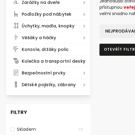
Jednodušší oteví
Zarážky na dveře
přístupnou
veře
velmi snadno nal
Podložky pod nábytek
Úchytky, madla, knopky
NEJPRODÁVAN
Věšáky a háčky
Konzole, držáky polic
OTEVŘÍT FILTR
Kolečka a transportní desky
NOVINKA
Bezpečnostní prvky
Dětské pojistky, zábrany
FILTRY
Skladem
78