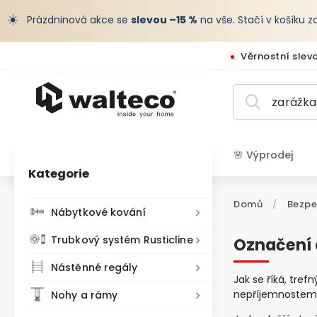
☀️
Prázdninová akce se
slevou –15 %
na vše. Stačí v košíku 
Věrnostní slev
🌸 Výprodej
Kategorie
CZK /
Domů
/
Bezpe
Nábytkové kování
Trubkový systém Rusticline
Označení 
Nástěnné regály
Jak se říká, tref
nepříjemnostem.
Nohy a rámy