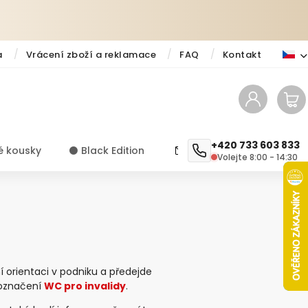
a
Vrácení zboží a reklamace
FAQ
Kontakt
+420 733 603 833
é kousky
⚫️ Black Edition
✨ Novinky
Návody a ti
Volejte 8:00 - 14:30
 orientaci v podniku a předejde
o označení
WC pro invalidy
.