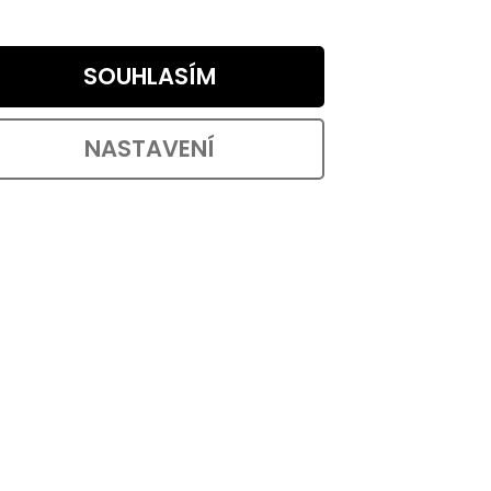
edulka
Nerezové samolepící číslo ŠEST o
. Z
výšce 50 mm vhodné pro elegantní
SOUHLASÍM
...
označení Vašich prostor....
NASTAVENÍ
:
20886
Kód:
20529
VÝHODNÉ BALENÍ