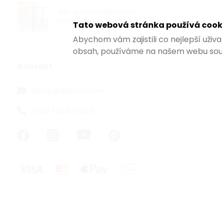
od 22,90 ,- / 1
Jak upevnit nábytkové
nohy k desce stolu?
Tato webová stránka používá cook
Samolepící č
a šířce 24 m
Abychom vám zajistili co nejlepší uži
Montáž nalep
obsah, používáme na našem webu sou
Kontakt
VÝHODNÉ BA
eshop
@
walteco.com
+420 733 603 833