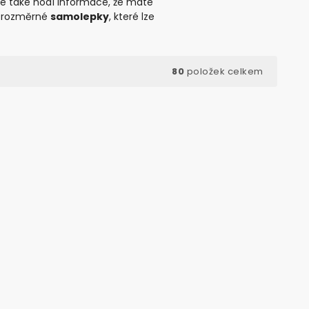
se také hodí informace, že máte
i rozměrné
samolepky
, které lze
80
položek celkem
d:
20667
Kód:
20876