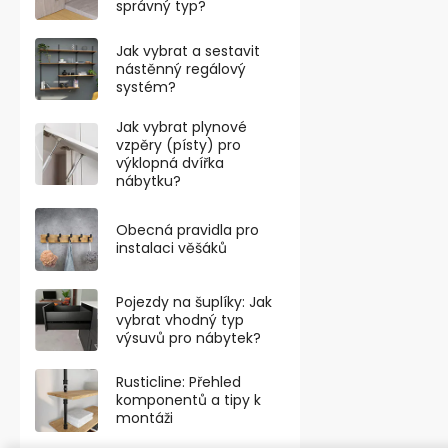
správný typ?
VÝHODNÉ BA
Jak vybrat a sestavit
nástěnný regálový
systém?
Jak vybrat plynové
vzpěry (písty) pro
výklopná dvířka
nábytku?
Obecná pravidla pro
instalaci věšáků
Pojezdy na šuplíky: Jak
vybrat vhodný typ
Číslo 0, for
výsuvů pro nábytek?
40mm, bílé,
Skladem
Rusticline: Přehled
komponentů a tipy k
od 37,19 ,- bez
montáži
45 ,-
od