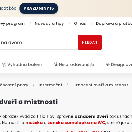
zadat kód
PRAZDNINY15
ový program
Návody a tipy
O nás
Doprava a platb
HLEDAT
📦 Výhodná balení
💣 Nejprodávanější
💎 Designov
Přihlášení
čnostní prvky
/
Informační
/
Označení dveří a místností
dveří a místností
ný obrázek vydá za tisíc slov. Správné
označení dveří
tak usnadní
 Nutností je
mužská
a
ženská samolepka na WC
, stejně jak