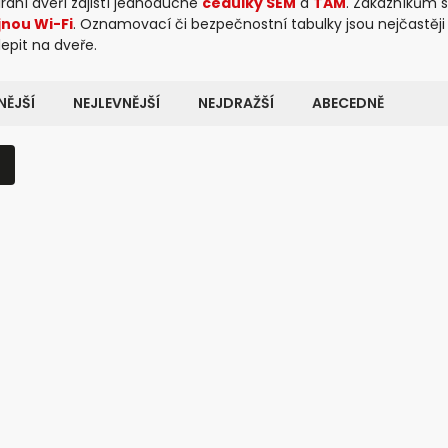
rání dveří zajistí jednoduché
cedulky SEM
a
TAM
. Zákazníkům 
jnou Wi-Fi
. Oznamovací či bezpečnostní tabulky jsou nejčastěj
epit na dveře.
ĚJŠÍ
NEJLEVNĚJŠÍ
NEJDRAŽŠÍ
ABECEDNĚ
Kód:
20961
Kó