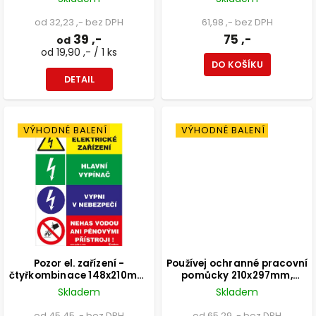
od 32,23 ,- bez DPH
61,98 ,- bez DPH
39 ,-
75 ,-
od
od 19,90 ,- / 1 ks
DO KOŠÍKU
DETAIL
VÝHODNÉ BALENÍ
VÝHODNÉ BALENÍ
Pozor el. zařízení -
Používej ochranné pracovní
čtyřkombinace 148x210mm,
pomůcky 210x297mm,
formát A5, samolepka
formát A4, plastová
Skladem
Skladem
tabulka
od 45,45 ,- bez DPH
od 65,29 ,- bez DPH