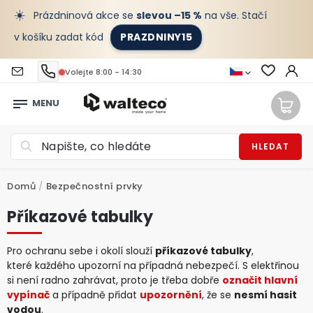
☀️
Prázdninová akce se
slevou –15 %
na vše. Stačí
v košíku zadat kód
PRAZDNINY15
Volejte 8:00 - 14:30
HLEDAT
Domů
/
Bezpečnostní prvky
Příkazové tabulky
Pro ochranu sebe i okolí slouží
příkazové tabulky
,
které každého upozorní na případná nebezpečí. S elektřinou
si není radno zahrávat, proto je třeba dobře
označit hlavní
vypínač
a případně přidat
upozornění
, že se
nesmí hasit
vodou
.