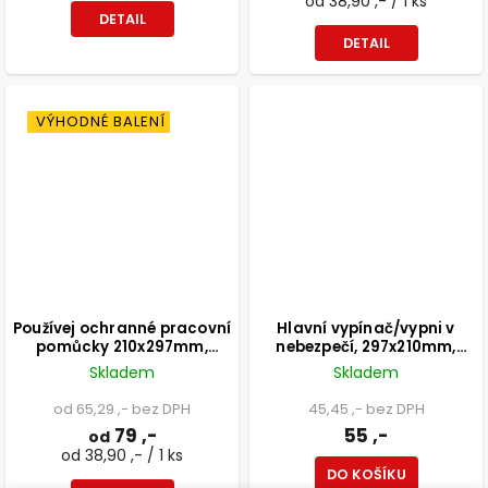
od 38,90 ,- / 1 ks
DETAIL
DETAIL
VÝHODNÉ BALENÍ
Používej ochranné pracovní
Hlavní vypínač/vypni v
pomůcky 210x297mm,
nebezpečí, 297x210mm,
formát A4, samolepka
formát A4, samolepka
Skladem
Skladem
od 65,29 ,- bez DPH
45,45 ,- bez DPH
79 ,-
55 ,-
od
od 38,90 ,- / 1 ks
DO KOŠÍKU