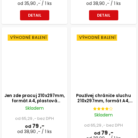
od 35,90 ,- / 1 ks
od 38,90 ,- / 1 ks
DETAIL
DETAIL
VÝHODNÉ BALENÍ
VÝHODNÉ BALENÍ
Jen zde pracuj 210x297mm,
Používej chrániče sluchu
formát A4, plastová
210x297mm, formát A4,
tabulka
samolepka
Skladem
Skladem
od 65,29 ,- bez DPH
79 ,-
od 65,29 ,- bez DPH
od
od 38,90 ,- / 1 ks
79 ,-
od