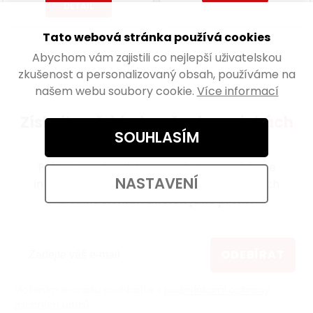
DETAIL
Tato webová stránka používá cookies
Abychom vám zajistili co nejlepší uživatelskou
zkušenost a personalizovaný obsah, používáme na
našem webu soubory cookie.
Více informací
Získejte přehled o všech
novinkách
SOUHLASÍM
a akcích
Přihlaste se k odběru newsletteru a získejte
NASTAVENÍ
informace o novinkách, zajímavých článcích
a
exkluzivních akcích jako první!
ODEBÍRAT
Vložením e-mailu souhlasíte s
podmínkami ochrany
osobních údajů