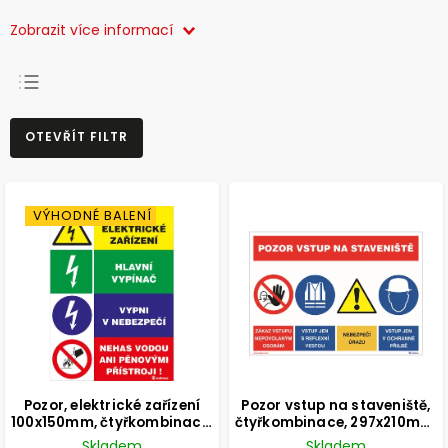
Zobrazit více informací
NEJPRODÁVANĚJŠÍ
OTEVŘÍT FILTR
NEJLEVNĚJŠÍ
NEJDRAŽŠÍ
ABECEDNĚ
VÝHODNÉ BALENÍ
Pozor, elektrické zařízení
Pozor vstup na staveniště,
100x150mm, čtyřkombinace,
čtyřkombinace, 297x210mm,
samolepka
formát A4, plast
Skladem
Skladem