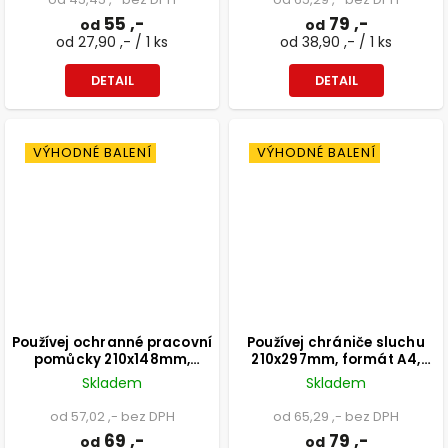
55 ,-
79 ,-
od
od
od 27,90 ,- / 1 ks
od 38,90 ,- / 1 ks
DETAIL
DETAIL
VÝHODNÉ BALENÍ
VÝHODNÉ BALENÍ
Používej ochranné pracovní
Používej chrániče sluchu
pomůcky 210x148mm,
210x297mm, formát A4,
formát A5, samolepka
plastová tabulka
Skladem
Skladem
od 57,02 ,- bez DPH
od 65,29 ,- bez DPH
69 ,-
79 ,-
od
od