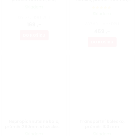
nosnost 35 kg
nosnost 150kg
Skladem
Skladem
139,67 ,- bez DPH
169 ,-
387,60 ,- bez DPH
469 ,-
DO KOŠÍKU
DO KOŠÍKU
Nepropíchnutelné kolo,
Transportní kolečko,
průměr 260mm s ložiskem,
průměr 100 mm
modrá guma
Skladem
Skladem