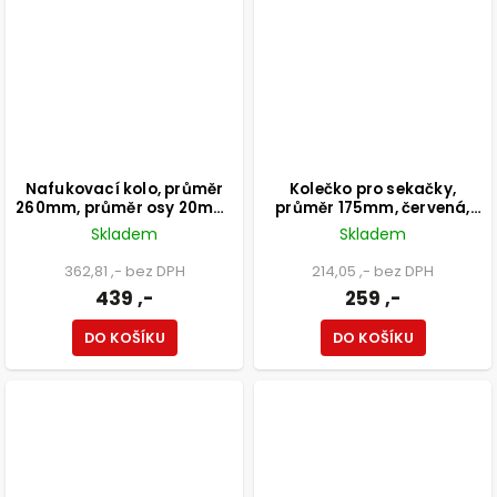
Nafukovací kolo, průměr
Kolečko pro sekačky,
260mm, průměr osy 20mm,
průměr 175mm, červená,
nosnost 200kg
nosnost 40kg
Skladem
Skladem
362,81 ,- bez DPH
214,05 ,- bez DPH
439 ,-
259 ,-
DO KOŠÍKU
DO KOŠÍKU