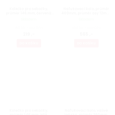
Kolečko pro sekačky,
Nafukovací kolo, průměr
průměr 146 mm, červená
400mm, průměr osy 12mm,
nosnost 35 kg
modré, nosnost 150kg
Skladem
Skladem
180,99 ,- bez DPH
466,94 ,- bez DPH
219 ,-
565 ,-
DO KOŠÍKU
DO KOŠÍKU
Kolečko pro sekačky,
Nafukovací kolo, valivé
průměr 146 mm, bílé,
ložisko, průměr 260mm,