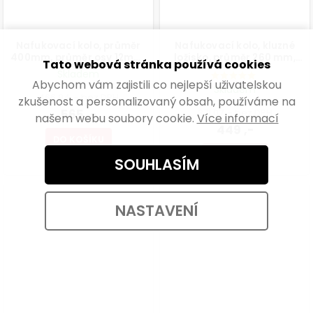
Nafukovací kolo, průměr
Nafukovací kolo, kluzné
400mm, průměr osy 12mm,
ložisko, průměr 260 mm,
Tato webová stránka používá cookies
nosnost 150kg
nosnost 150 kg
Skladem
Abychom vám zajistili co nejlepší uživatelskou
Skladem
466,94 ,- bez DPH
zkušenost a personalizovaný obsah, používáme na
565 ,-
371,07 ,- bez DPH
našem webu soubory cookie.
Více informací
449 ,-
DO KOŠÍKU
DO KOŠÍKU
SOUHLASÍM
NASTAVENÍ