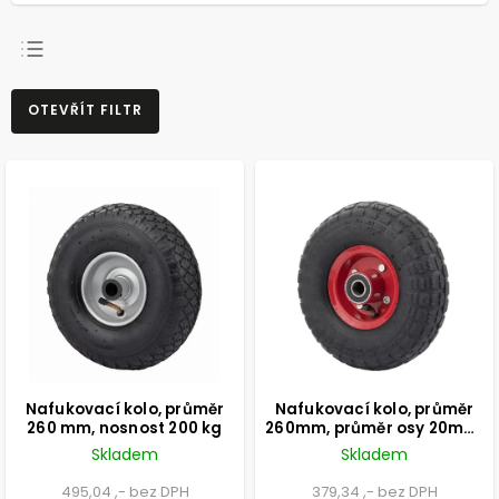
NEJPRODÁVANĚJŠÍ
OTEVŘÍT FILTR
NEJLEVNĚJŠÍ
NEJDRAŽŠÍ
ABECEDNĚ
Nafukovací kolo, průměr
Nafukovací kolo, průměr
260 mm, nosnost 200 kg
260mm, průměr osy 20mm,
nosnost 100kg
Skladem
Skladem
495,04 ,- bez DPH
379,34 ,- bez DPH