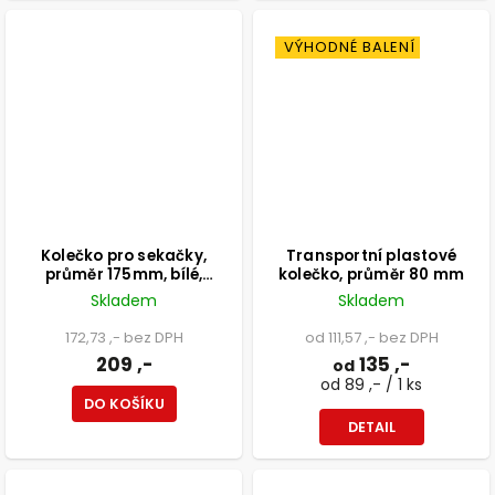
VÝHODNÉ BALENÍ
Kolečko pro sekačky,
Transportní plastové
průměr 175mm, bílé,
kolečko, průměr 80 mm
nosnost 40kg
Skladem
Skladem
172,73 ,- bez DPH
od 111,57 ,- bez DPH
209 ,-
135 ,-
od
od 89 ,- / 1 ks
DO KOŠÍKU
DETAIL