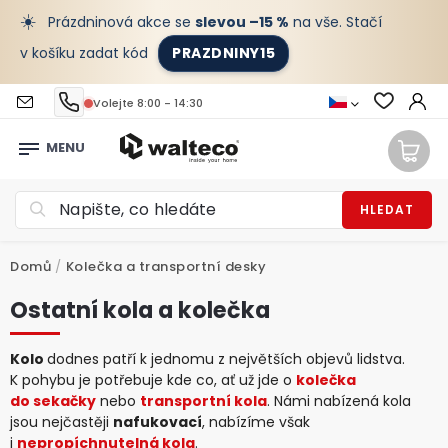
☀️
Prázdninová akce se
slevou –15 %
na vše. Stačí
v košíku zadat kód
PRAZDNINY15
Volejte 8:00 - 14:30
HLEDAT
Domů
/
Kolečka a transportní desky
Ostatní kola a kolečka
Kolo
dodnes patří k jednomu z největších objevů lidstva.
K pohybu je potřebuje kde co, ať už jde o
kolečka
do sekačky
nebo
transportní kola
. Námi nabízená kola
jsou nejčastěji
nafukovací
, nabízíme však
i
nepropíchnutelná kola
.