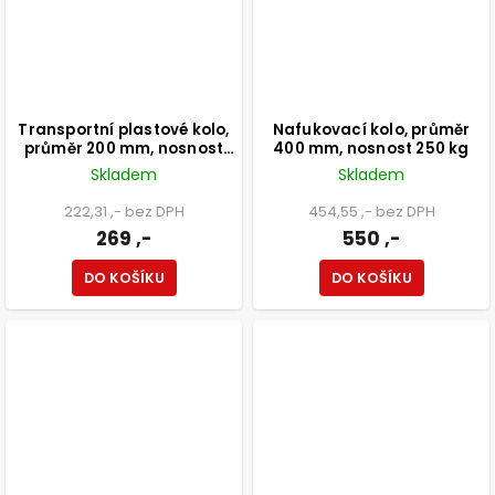
Transportní plastové kolo,
Nafukovací kolo, průměr
průměr 200 mm, nosnost
400 mm, nosnost 250 kg
200 kg
Skladem
Skladem
222,31 ,- bez DPH
454,55 ,- bez DPH
269 ,-
550 ,-
DO KOŠÍKU
DO KOŠÍKU