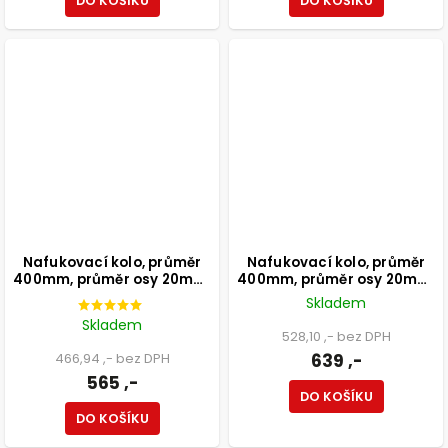
DO KOŠÍKU
DO KOŠÍKU
Nafukovací kolo, průměr
Nafukovací kolo, průměr
400mm, průměr osy 20mm,
400mm, průměr osy 20mm,
nosnost 150kg
nosnost 200kg
Skladem
Skladem
528,10 ,- bez DPH
466,94 ,- bez DPH
639 ,-
565 ,-
DO KOŠÍKU
DO KOŠÍKU