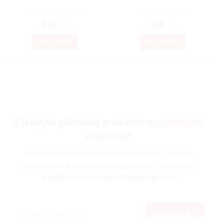
767,77 ,- bez DPH
152,89 ,- bez DPH
929 ,-
185 ,-
DO KOŠÍKU
DO KOŠÍKU
Získejte přehled o všech
novinkách
a akcích
Přihlaste se k odběru newsletteru a získejte
informace o novinkách, zajímavých článcích
a
exkluzivních akcích jako první!
ODEBÍRAT