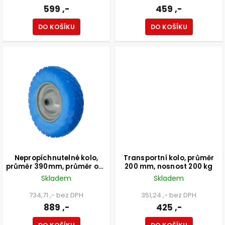
599 ,-
459 ,-
DO KOŠÍKU
DO KOŠÍKU
Nepropíchnutelné kolo,
Transportní kolo, průměr
průměr 390mm, průměr osy
200 mm, nosnost 200 kg
20mm, modrá guma,
Skladem
Skladem
nosnost 200kg
734,71 ,- bez DPH
351,24 ,- bez DPH
889 ,-
425 ,-