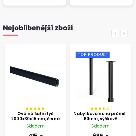
Nejoblíbenější zboží
PREVIOUS
NEXT
TOP PRODUKT
VARIANTY
TIP NA DÁREK
Nábytková noha průměr
MIA - Nástěnná tyč na
60mm, výškově
šaty Rusticline
nastavitelná 700-1100mm,
Skladem
Skladem
černá
699 ,-
1 190 ,-