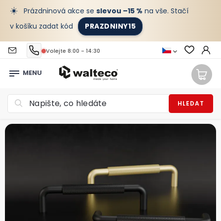
☀️
Prázdninová akce se
slevou –15 %
na vše. Stačí
v košíku zadat kód
PRAZDNINY15
Volejte 8:00 - 14:30
HLEDAT