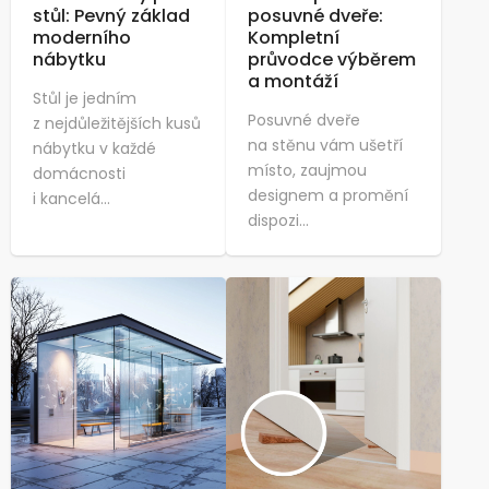
stůl: Pevný základ
posuvné dveře:
moderního
Kompletní
nábytku
průvodce výběrem
a montáží
Stůl je jedním
Posuvné dveře
z nejdůležitějších kusů
na stěnu vám ušetří
nábytku v každé
místo, zaujmou
domácnosti
designem a promění
i kancelá...
dispozi...