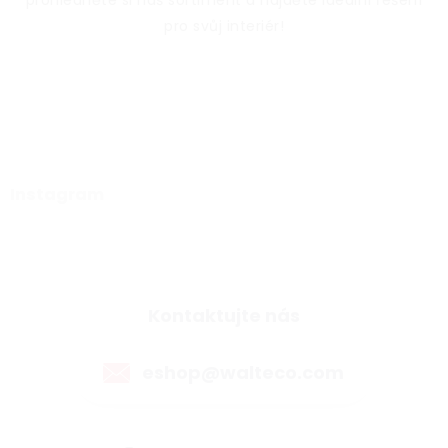
prohlédněte si náš sortiment a najděte ideální řešení
pro svůj interiér!
Instagram
Kontaktujte nás
eshop@walteco.com