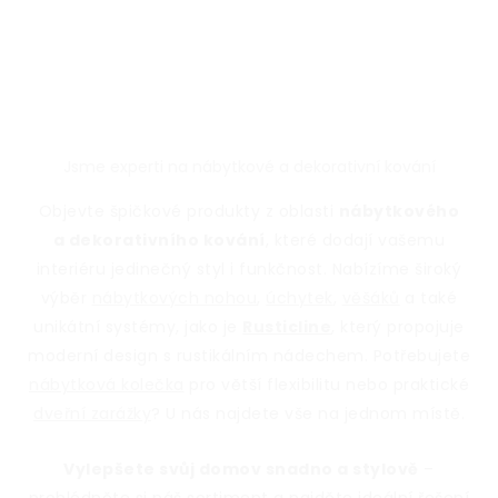
Jsme experti na nábytkové a dekorativní kování
Objevte špičkové produkty z oblasti
nábytkového
a dekorativního kování
, které dodají vašemu
interiéru jedinečný styl i funkčnost. Nabízíme široký
výběr
nábytkových nohou
,
úchytek
,
věšáků
a také
unikátní systémy, jako je
Rusticline
, který propojuje
moderní design s rustikálním nádechem. Potřebujete
nábytková kolečka
pro větší flexibilitu nebo praktické
dveřní zarážky
? U nás najdete vše na jednom místě.
Vylepšete svůj domov snadno a stylově
–