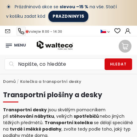
☀️
Prázdninová akce se
slevou –15 %
na vše. Stačí
v košíku zadat kód
PRAZDNINY15
Volejte 8:00 - 14:30
HLEDAT
Domů
/
Kolečka a transportní desky
Transportní plošiny a desky
Transportní desky
jsou skvělým pomocníkem
při
stěhování nábytku
, velkých
spotřebičů
nebo jiných
těžkých předmětů.
Transportní kolečka
se dělají speciálně
na
tvrdé i měkké podlahy
, zvolte tedy podle toho, jaký typ
podlahy máte doma.