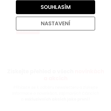
SOUHLASÍM
Skladem
288,43 ,- bez DPH
349 ,-
NASTAVENÍ
DO KOŠÍKU
Získejte přehled o všech
novinkách
a akcích
Přihlaste se k odběru newsletteru a získejte
informace o novinkách, zajímavých článcích
a
exkluzivních akcích jako první!