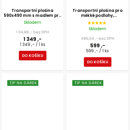
Transportní plošina
Transportní plošina pro
590x490 mm s madlem pro
měkké podlahy,
měkké podlahy, 18 mm
580x290mm, černá
Skladem
překližková deska, průměr
protiskluzová podložka,
Skladem
koleček 75 mm bez brzd,
nosnost 200 kg, FSC
1 114,88 ,- bez DPH
nosnost 350 kg, FSC®
1 349 ,-
495,04 ,- bez DPH
1 349 ,- / 1 ks
599 ,-
599 ,- / 1 ks
DO KOŠÍKU
DO KOŠÍKU
TIP NA DÁREK
TIP NA DÁREK