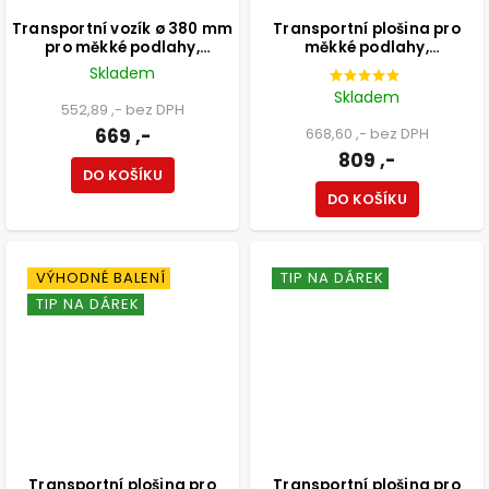
Transportní vozík ø 380 mm
Transportní plošina pro
pro měkké podlahy,
měkké podlahy,
překližková deska 18 mm,
590x490mm, nosnost 300
Skladem
průměr koleček 75 mm, 2
kg, FSC
Skladem
kolečka s brzdou, 2 kolečka
552,89 ,- bez DPH
bez brzdy, nosnost 250 kg,
669 ,-
668,60 ,- bez DPH
FSC®
809 ,-
DO KOŠÍKU
DO KOŠÍKU
VÝHODNÉ BALENÍ
TIP NA DÁREK
TIP NA DÁREK
Transportní plošina pro
Transportní plošina pro