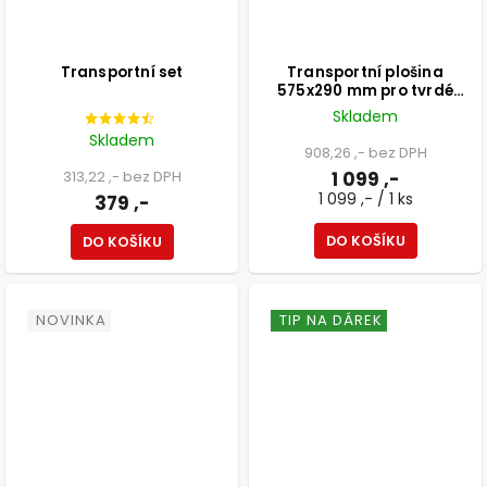
Transportní set
Transportní plošina
575x290 mm pro tvrdé
podlahy, překližková deska
Skladem
18 mm, průměr koleček 80
Skladem
mm bez brzd, nosnost 450
908,26 ,- bez DPH
kg, FSC®
313,22 ,- bez DPH
1 099 ,-
1 099 ,- / 1 ks
379 ,-
DO KOŠÍKU
DO KOŠÍKU
NOVINKA
TIP NA DÁREK