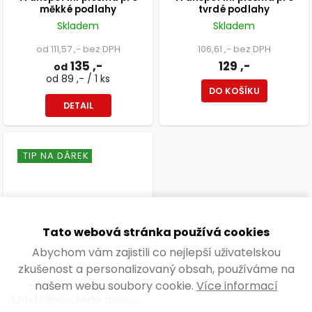
měkké podlahy
tvrdé podlahy
Skladem
Skladem
od 111,57 ,- bez DPH
106,61 ,- bez DPH
135 ,-
129 ,-
od
od 89 ,- / 1 ks
DO KOŠÍKU
DETAIL
TIP NA DÁREK
Tato webová stránka používá cookies
Abychom vám zajistili co nejlepší uživatelskou
zkušenost a personalizovaný obsah, používáme na
našem webu soubory cookie.
Více informací
Transportní plošina
420x200mm, šedá, nosnost
50 kg