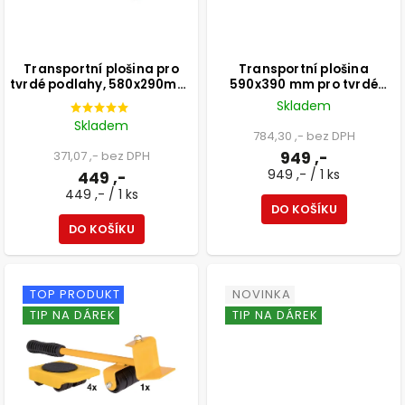
Transportní plošina pro
Transportní plošina
tvrdé podlahy, 580x290mm,
590x390 mm pro tvrdé
nosnost 200 kg, FSC
podlahy, překližková deska
Skladem
18 mm, průměr koleček 75
Skladem
mm, 2 kolečka s brzdou, 2
784,30 ,- bez DPH
kolečka bez brzd, nosnost
371,07 ,- bez DPH
949 ,-
350 kg, FSC®
949 ,- / 1 ks
449 ,-
449 ,- / 1 ks
DO KOŠÍKU
DO KOŠÍKU
TOP PRODUKT
NOVINKA
TIP NA DÁREK
TIP NA DÁREK