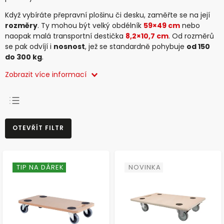
Když vybíráte přepravní plošinu či desku, zaměřte se na její
rozměry
. Ty mohou být velký obdélník
59×49 cm
nebo
naopak malá transportní destička
8,2×10,7 cm
. Od rozměrů
se pak odvíjí i
nosnost
, jež se standardně pohybuje
od 150
do 300 kg
.
Zobrazit více informací
NEJPRODÁVANĚJŠÍ
OTEVŘÍT FILTR
NEJLEVNĚJŠÍ
NEJDRAŽŠÍ
ABECEDNĚ
TIP NA DÁREK
NOVINKA