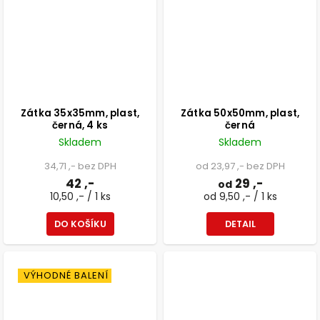
Zátka 35x35mm, plast,
Zátka 50x50mm, plast,
černá, 4 ks
černá
Skladem
Skladem
34,71 ,- bez DPH
od 23,97 ,- bez DPH
42 ,-
29 ,-
od
10,50 ,- / 1 ks
od 9,50 ,- / 1 ks
DO KOŠÍKU
DETAIL
VÝHODNÉ BALENÍ