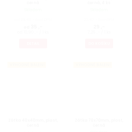
černá
černá, 4 ks
Skladem
Skladem
od 28,93 ,- bez DPH
23,97 ,- bez DPH
35 ,-
29 ,-
od
od 10,90 ,- / 1 ks
7,25 ,- / 1 ks
DETAIL
DO KOŠÍKU
VÝHODNÉ BALENÍ
VÝHODNÉ BALENÍ
Zátka 40x40mm, plast,
Zátka 70x70mm, plast,
černá
černá