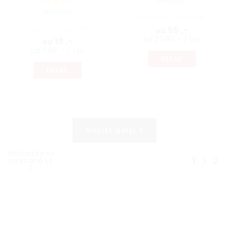
Skladem
Skladem
od 45,45 ,- bez DPH
od 15,70 ,- bez DPH
55 ,-
od
od 27,90 ,- / 1 ks
19 ,-
od
od 7,90 ,- / 1 ks
DETAIL
DETAIL
Načíst další 3
Nacházíte se
1
2
na straně 1 z
2.