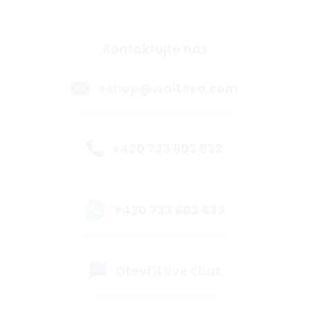
Kontaktujte nás
eshop@walteco.com
+420 733 603 833
+420 733 603 833
Otevřít live chat