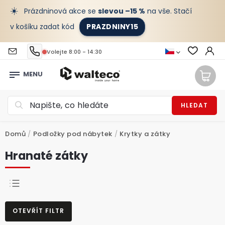
☀️
Prázdninová akce se
slevou –15 %
na vše. Stačí
v košíku zadat kód
PRAZDNINY15
Volejte 8:00 - 14:30
HLEDAT
Domů
/
Podložky pod nábytek
/
Krytky a zátky
Hranaté zátky
NEJPRODÁVANĚJŠÍ
OTEVŘÍT FILTR
NEJLEVNĚJŠÍ