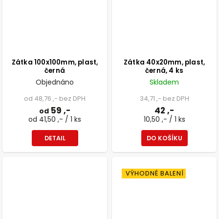
Zátka 100x100mm, plast,
Zátka 40x20mm, plast,
černá
černá, 4 ks
Objednáno
Skladem
od 48,76 ,- bez DPH
34,71 ,- bez DPH
59 ,-
42 ,-
od
od 41,50 ,- / 1 ks
10,50 ,- / 1 ks
DETAIL
DO KOŠÍKU
VÝHODNÉ BALENÍ