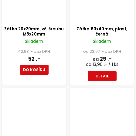
Zátka 20x20mm, vč. šroubu
Zátka 60x40mm, plast,
M8x20mm
černá
Skladem
Skladem
42,98 ,- bez DPH
od 23,97 ,- bez DPH
52 ,-
29 ,-
od
od 13,90 ,- / 1 ks
DO KOŠÍKU
DETAIL