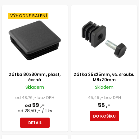
NEJDRAŽŠÍ
ABECEDNĚ
VÝHODNÉ BALENÍ
Zátka 80x80mm, plast,
Zátka 25x25mm, vč. šroubu
černá
M8x20mm
Skladem
Skladem
od 48,76 ,- bez DPH
45,45 ,- bez DPH
59 ,-
55 ,-
od
od 28,50 ,- / 1 ks
DO KOŠÍKU
DETAIL