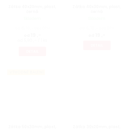
Zátka 40x20mm, plast,
Zátka 40x30mm, plast,
černá
černá
Skladem
Skladem
od 15,70 ,- bez DPH
od 15,70 ,- bez DPH
19 ,-
19 ,-
od
od
od 5,90 ,- / 1 ks
DETAIL
DETAIL
VÝHODNÉ BALENÍ
Zátka 50x30mm, plast,
Zátka 30x20mm, plast,