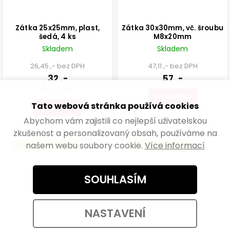
Zátka 25x25mm, plast,
Zátka 30x30mm, vč. šroubu
šedá, 4 ks
M8x20mm
Skladem
Skladem
26,45 ,- bez DPH
47,11 ,- bez DPH
32 ,-
57 ,-
8 ,- / 1 ks
DO KOŠÍKU
Tato webová stránka používá cookies
DO KOŠÍKU
Abychom vám zajistili co nejlepší uživatelskou
zkušenost a personalizovaný obsah, používáme na
našem webu soubory cookie.
Více informací
VÝHODNÉ BALENÍ
VÝHODNÉ BALENÍ
SOUHLASÍM
NASTAVENÍ