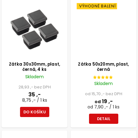
VÝHODNÉ BALENÍ
Zátka 30x30mm, plast,
Zátka 50x20mm, plast,
černá, 4 ks
černá
Skladem
Skladem
28,93 ,- bez DPH
35 ,-
od 15,70 ,- bez DPH
8,75 ,- / 1 ks
19 ,-
od
od 7,90 ,- / 1 ks
DO KOŠÍKU
DETAIL