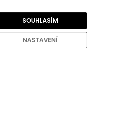
164,46 ,- bez DPH
OŠÍKU
DO KOŠÍKU
199 ,-
SOUHLASÍM
průměru
Otočné dvojité přístrojové kolečko o
60 kg.
průměru 50 mm s brzdou. Nosnost až
70 kg. S výběrem...
NASTAVENÍ
1505600
Kód:
9210796