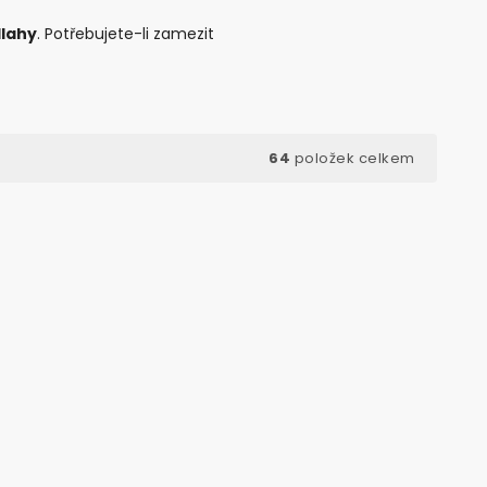
dlahy
. Potřebujete-li zamezit
64
položek celkem
d:
43008
Kód:
18421