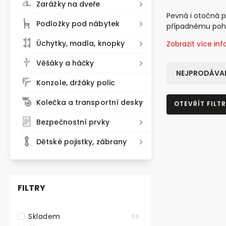
Zarážky na dveře
Pevná i otočná p
Podložky pod nábytek
případnému pohy
Úchytky, madla, knopky
Zobrazit více in
Věšáky a háčky
NEJPRODÁVAN
Konzole, držáky polic
Kolečka a transportní desky
OTEVŘÍT FILTR
Bezpečnostní prvky
TOP PRODU
Dětské pojistky, zábrany
FILTRY
Skladem
63