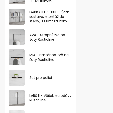
1100x1810mm
DARIO III DOUBLE - Šatní
sestava, montáž do
stěny, 3330x2320mm
AVA - Stropní tyč na
šaty Rusticline
MIA - Nástěnná tyč na
šaty Rusticline
Přístrojové 
s otvorem a
nosnost 100
Skladem
Set pro polici
222,31 ,- bez D
269 ,-
LARS II - Věšák na oděvy
Otočné dvojit
Rusticline
průměru 75 m
Nosnost až 100 