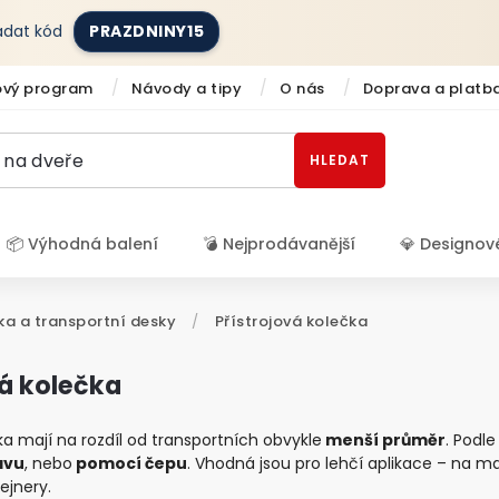
zadat kód
PRAZDNINY15
ový program
Návody a tipy
O nás
Doprava a platb
HLEDAT
📦 Výhodná balení
💣 Nejprodávanější
💎 Designov
Přihlášení
ka a transportní desky
/
Přístrojová kolečka
vá kolečka
ka mají na rozdíl od transportních obvykle
menší průměr
. Podl
avu
, nebo
pomocí čepu
. Vhodná jsou pro lehčí aplikace – na ma
ejnery.