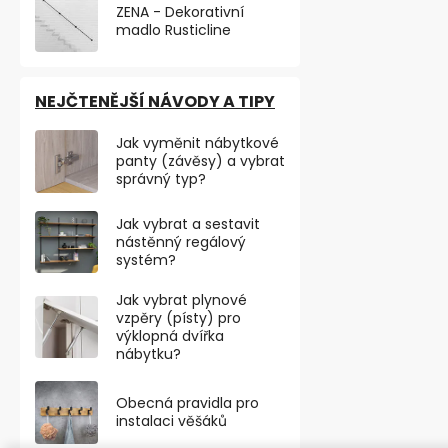
ZENA - Dekorativní
madlo Rusticline
VÝHODNÉ BA
NEJČTENĚJŠÍ NÁVODY A TIPY
Jak vyměnit nábytkové
panty (závěsy) a vybrat
správný typ?
Jak vybrat a sestavit
nástěnný regálový
systém?
Jak vybrat plynové
vzpěry (písty) pro
výklopná dvířka
nábytku?
Přístrojové 
podlahy, pr
Obecná pravidla pro
Skladem
instalaci věšáků