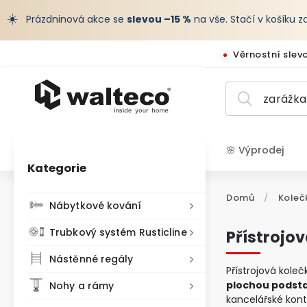
☀️
Prázdninová akce se
slevou –15 %
na vše. Stačí v košíku 
Věrnostní slev
🌸 Výprodej
Kategorie
CZK /
Domů
/
Koleč
Nábytkové kování
Trubkový systém Rusticline
Přístrojo
Nástěnné regály
Přístrojová koleč
plochou podst
Nohy a rámy
kancelářské kont