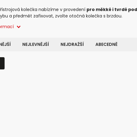
řístrojová kolečka nabízíme v provedení
pro měkké i tvrdé po
bu a předmět zafixovat, zvolte otočná kolečka s brzdou.
formací
ĚJŠÍ
NEJLEVNĚJŠÍ
NEJDRAŽŠÍ
ABECEDNĚ
Kód:
2816
Kó
KT