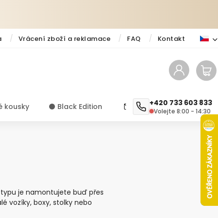
a
Vrácení zboží a reklamace
FAQ
Kontakt
+420 733 603 833
é kousky
⚫️ Black Edition
✨ Novinky
Návody a ti
Volejte 8:00 - 14:30
e typu je namontujete buď přes
lé vozíky, boxy, stolky nebo