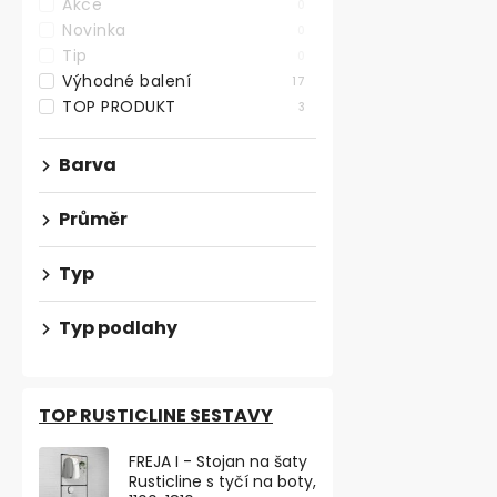
Akce
0
Novinka
0
Tip
0
Výhodné balení
17
TOP PRODUKT
3
Přístrojové 
brzdou, prů
Barva
100 kg, černá
Průměr
180,99 ,- bez D
219 ,-
Typ
Otočné černé 
brzdou o prů
Typ podlahy
dynamickou nos
TOP RUSTICLINE SESTAVY
FREJA I - Stojan na šaty
Rusticline s tyčí na boty,