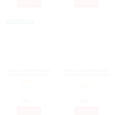
DO KOŠÍKU
DO KOŠÍKU
TIP NA DÁREK
Věšák na dveře 6 háčků,
Věšák na dveře 6 háčků,
zavěšení 20mm, nerez
zavěšení 40mm, matná
černá
Skladem
Skladem
508,26 ,- bez DPH
486,78 ,- bez DPH
615 ,-
589 ,-
DO KOŠÍKU
DO KOŠÍKU