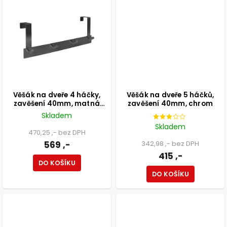
Věšák na dveře 4 háčky,
Věšák na dveře 5 háčků,
zavěšení 40mm, matná
zavěšení 40mm, chrom
černá
Skladem
Skladem
470,25 ,- bez DPH
569 ,-
342,98 ,- bez DPH
415 ,-
DO KOŠÍKU
DO KOŠÍKU