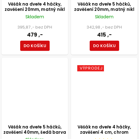
Věšák na dveře 4 háčky,
Věšák na dveře 5 háčků,
zavěšení 20mm, matný nikl
zavěšení 20mm, matný nikl
Skladem
Skladem
395,87 ,- bez DPH
342,98 ,- bez DPH
479 ,-
415 ,-
DO KOŠÍKU
DO KOŠÍKU
VÝPRODEJ
Věšák na dveře 5 háčků,
Věšák na dveře 4 háčky,
zavěšení 40mm, šedá barva
zavěšení 4 cm, chrom