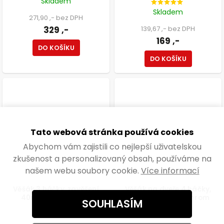
Skladem
Skladem
271,90 ,- bez DPH
329 ,-
139,67 ,- bez DPH
169 ,-
DO KOŠÍKU
DO KOŠÍKU
Tato webová stránka používá cookies
Abychom vám zajistili co nejlepší uživatelskou
zkušenost a personalizovaný obsah, používáme na
našem webu soubory cookie.
Více informací
Věšák 3 háčky, zavěšení
Věšák na dveře 4 háčky,
40mm, hnědý antik
zavěšení 20mm, chrom
SOUHLASÍM
Skladem
Skladem