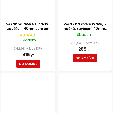
Věšák na dveře, 6 háčků,
Věšák na dveře Wave, 6
zavěšení 40mm, chrom
háčků, zavěšení 40mm,
chrom
Skladem
Skladem
235,54 ,- bez DPH
342,98 ,- bez DPH
285 ,-
415 ,-
DO KOŠÍKU
DO KOŠÍKU