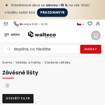
☀️
Prázdninová akce se
slevou –15 %
na vše. Stačí
v košíku zadat kód
PRAZDNINY15
Volejte 8:00 - 14:30
HLEDAT
Domů
/
Věšáky a háčky
/
Závěsné věšáky
Závěsné lišty
NEJPRODÁVANĚJŠÍ
OTEVŘÍT FILTR
NEJLEVNĚJŠÍ