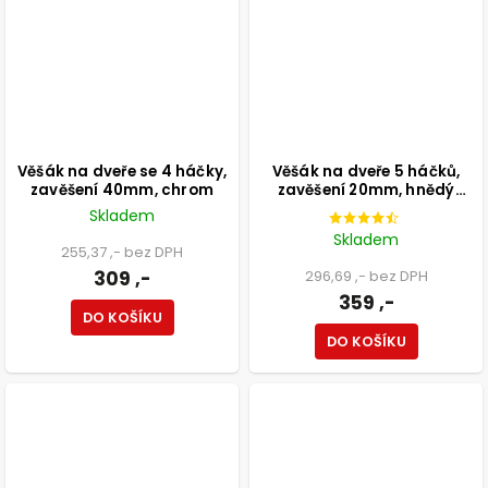
Věšák na dveře se 4 háčky,
Věšák na dveře 5 háčků,
zavěšení 40mm, chrom
zavěšení 20mm, hnědý
antik
Skladem
Skladem
255,37 ,- bez DPH
309 ,-
296,69 ,- bez DPH
359 ,-
DO KOŠÍKU
DO KOŠÍKU