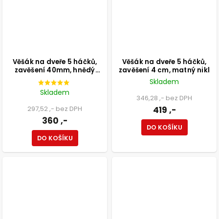
Věšák na dveře 5 háčků,
Věšák na dveře 5 háčků,
zavěšení 40mm, hnědý
zavěšení 4 cm, matný nikl
antik
Skladem
Skladem
346,28 ,- bez DPH
297,52 ,- bez DPH
419 ,-
360 ,-
DO KOŠÍKU
DO KOŠÍKU