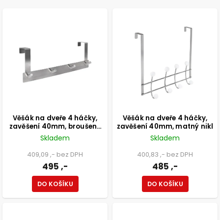
NEJDRAŽŠÍ
ABECEDNĚ
Věšák na dveře 4 háčky,
Věšák na dveře 4 háčky,
zavěšení 40mm, broušený
zavěšení 40mm, matný nikl
saténový nikl
Skladem
Skladem
409,09 ,- bez DPH
400,83 ,- bez DPH
495 ,-
485 ,-
DO KOŠÍKU
DO KOŠÍKU