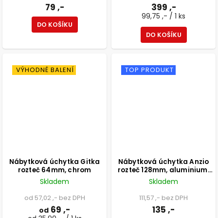
79 ,-
399 ,-
99,75 ,- / 1 ks
DO KOŠÍKU
DO KOŠÍKU
VÝHODNÉ BALENÍ
TOP PRODUKT
Nábytková úchytka Gitka
Nábytková úchytka Anzio
rozteč 64mm, chrom
rozteč 128mm, aluminium,
matná černá
Skladem
Skladem
od 57,02 ,- bez DPH
111,57 ,- bez DPH
69 ,-
135 ,-
od