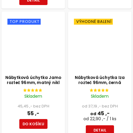
DETAIL
TOP PRODUKT
VÝHODNÉ BALENÍ
Nábytková úchytka Jamo
Nábytková úchytka Iza
rozteč 96mm, matný nikl
rozteč 96mm, černá
Skladem
Skladem
45,45 ,- bez DPH
od 37,19 ,- bez DPH
55 ,-
45 ,-
od
od 22,90 ,- / 1 ks
DO KOŠÍKU
DETAIL