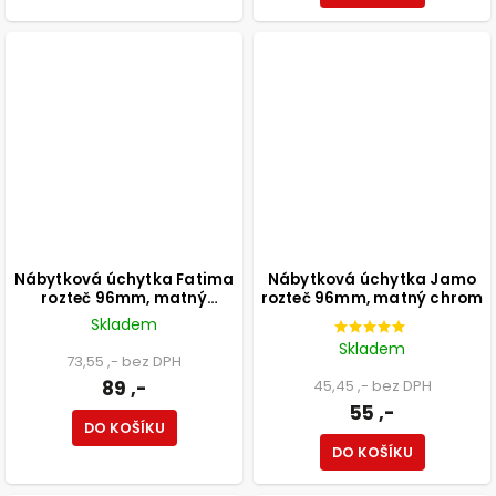
Nábytková úchytka Fatima
Nábytková úchytka Jamo
rozteč 96mm, matný
rozteč 96mm, matný chrom
nikl+buk
Skladem
Skladem
73,55 ,- bez DPH
89 ,-
45,45 ,- bez DPH
55 ,-
DO KOŠÍKU
DO KOŠÍKU