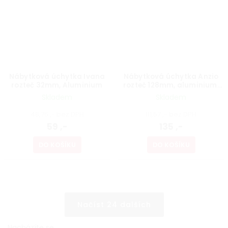
Nábytková úchytka Ivana
Nábytková úchytka Anzio
rozteč 32mm, Aluminium
rozteč 128mm, aluminium,
antracit
Skladem
Skladem
48,76 ,- bez DPH
111,57 ,- bez DPH
59 ,-
135 ,-
DO KOŠÍKU
DO KOŠÍKU
Načíst 24 dalších
Nacházíte se