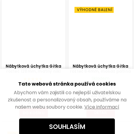
VÝHODNÉ BALENÍ
Nábytková úchytka Gitka
Nábytková úchytka Gitka
rozteč 128mm, matný nikl
rozteč 64mm, mosaz patina
Skladem
Tato webová stránka používá cookies
Skladem
od 57,02 ,- bez DPH
Abychom vám zajistili co nejlepší uživatelskou
53,72 ,- bez DPH
69 ,-
od
zkušenost a personalizovaný obsah, používáme na
od 35,90 ,- / 1 ks
65 ,-
našem webu soubory cookie.
Více informací
DETAIL
DO KOŠÍKU
SOUHLASÍM