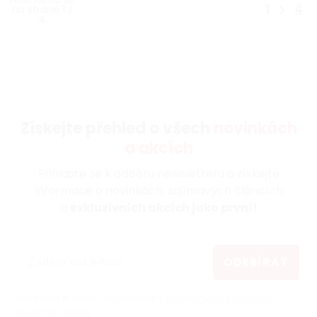
1
4
na straně 1 z
4.
Získejte přehled o všech
novinkách
a akcích
Přihlaste se k odběru newsletteru a získejte
informace o novinkách, zajímavých článcích
a
exkluzivních akcích jako první!
ODEBÍRAT
Vložením e-mailu souhlasíte s
podmínkami ochrany
osobních údajů