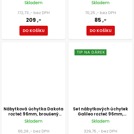
matná hnědá
patina
Skladem
Skladem
172,73 ,- bez DPH
70,25 ,- bez DPH
209 ,-
85 ,-
DO KOŠÍKU
DO KOŠÍKU
TIP NA DÁREK
Nábytková úchytka Dakota
Set nábytkových úchytek
rozteč 96mm, broušený
Galileo rozteč 96mm,
saténový nikl
broušený saténový nikl, 4 ks
Skladem
Skladem
65,29 ,- bez DPH
329,75 ,- bez DPH