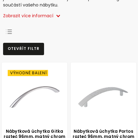
součástí vašeho nábytku.
Zobrazit více informací
NEJPRODÁVANĚJŠÍ
OTEVŘÍT FILTR
NEJLEVNĚJŠÍ
NEJDRAŽŠÍ
ABECEDNĚ
VÝHODNÉ BALENÍ
Nábytková úchytka Gitka
Nábytková úchytka Portos
rozteč 96mm, matný chrom
rozteč 96mm, matný chrom