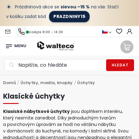
☀️
Prázdninová akce se
slevou –15 %
na vše. Stačí
v košíku zadat kód
PRAZDNINY15
Volejte 8:00 - 14:30
HLEDAT
Domů
/
Úchytky, madla, knopky
/
Úchytky
Klasické úchytky
Klasické nábytkové úchytky
jsou doplňkem interiéru,
který nesmíte zanedbat. Díky jednoduchým tvarům
a povrchovým úpravám se hodí na většinu nábytku
v domácnosti: do kuchyně, na komody i šatní skříně. Svou
jednoduchostí a decentností jsou nenápadnou a elegantní