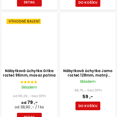
DETAIL
DO KOŠÍKU
VÝHODNÉ BALENÍ
Nábytková úchytka Gitka
Nábytková úchytka Jamo
rozteč 96mm, mosaz patina
rozteč 128mm, matný
chrom
Skladem
Skladem
48,76 ,- bez DPH
od 65,29 ,- bez DPH
59 ,-
79 ,-
od
DO KOŠÍKU
od 38,90 ,- / 1 ks