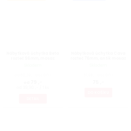
Nábytková úchytka Beta
Nábytková úchytka Cava
rozteč 96mm, mosaz
rozteč 76mm, antik mosaz
Skladem
Skladem
od 65,29 ,- bez DPH
61,98 ,- bez DPH
79 ,-
75 ,-
od
od 38,90 ,- / 1 ks
DO KOŠÍKU
DETAIL