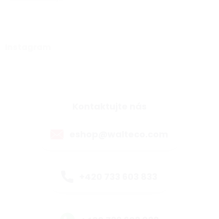
Instagram
Kontaktujte nás
eshop@walteco.com
+420 733 603 833