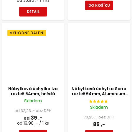
od 35,90 ,- / 1 ks
DO KOŠÍKU
DETAIL
VÝHODNÉ BALENÍ
Nábytková úchytka Iza
Nábytková úchytka Soria
rozteč 64mm, hnědá
rozteč 64mm, Aluminium,
matný chrom
Skladem
Skladem
od 32,23 ,- bez DPH
39 ,-
70,25 ,- bez DPH
od
od 19,90 ,- / 1 ks
85 ,-