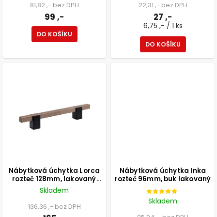
81,82 ,- bez DPH
22,31 ,- bez DPH
99 ,-
27 ,-
6,75 ,- / 1 ks
DO KOŠÍKU
DO KOŠÍKU
Nábytková úchytka Lorca
Nábytková úchytka Inka
rozteč 128mm, lakovaný
rozteč 96mm, buk lakovaný
přírodní dub, FSC
Skladem
Skladem
136,36 ,- bez DPH