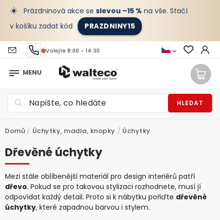
☀️
Prázdninová akce se
slevou –15 %
na vše. Stačí
v košíku zadat kód
PRAZDNINY15
Volejte 8:00 - 14:30
HLEDAT
Domů
/
Úchytky, madla, knopky
/
Úchytky
Dřevěné úchytky
Mezi stále oblíbenější materiál pro design interiérů patří
dřevo
. Pokud se pro takovou stylizaci rozhodnete, musí jí
odpovídat každý detail. Proto si k nábytku pořiďte
dřevěné
úchytky
, které zapadnou barvou i stylem.