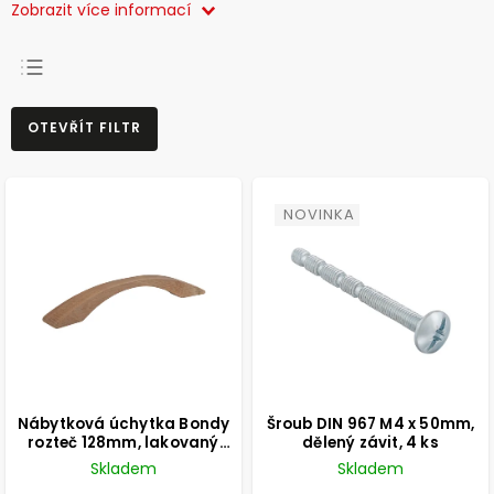
Zobrazit více informací
NEJPRODÁVANĚJŠÍ
OTEVŘÍT FILTR
NEJLEVNĚJŠÍ
NEJDRAŽŠÍ
ABECEDNĚ
NOVINKA
Nábytková úchytka Bondy
Šroub DIN 967 M4 x 50mm,
rozteč 128mm, lakovaný
dělený závit, 4 ks
přírodní dub, FSC
Skladem
Skladem