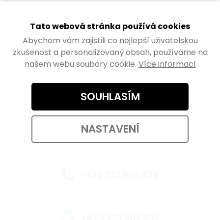
Tato webová stránka používá cookies
Abychom vám zajistili co nejlepší uživatelskou
Instagram
zkušenost a personalizovaný obsah, používáme na
našem webu soubory cookie.
Více informací
SOUHLASÍM
Kontaktujte nás
NASTAVENÍ
eshop@walteco.com
+420 733 603 833
+420 733 603 833