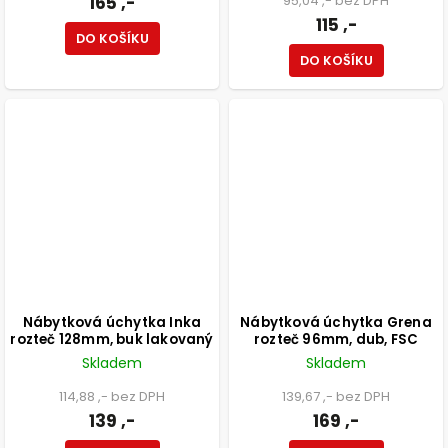
165 ,-
95,04 ,- bez DPH
115 ,-
DO KOŠÍKU
DO KOŠÍKU
Nábytková úchytka Inka
Nábytková úchytka Grena
rozteč 128mm, buk lakovaný
rozteč 96mm, dub, FSC
Skladem
Skladem
114,88 ,- bez DPH
139,67 ,- bez DPH
139 ,-
169 ,-