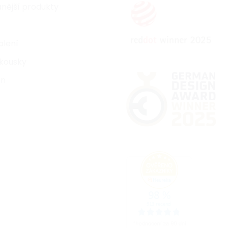
nější produkty
alení
kousky
on