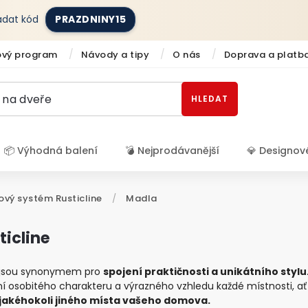
zadat kód
PRAZDNINY15
ový program
Návody a tipy
O nás
Doprava a platb
HLEDAT
📦 Výhodná balení
💣 Nejprodávanější
💎 Designov
Přihlášení
ový systém Rusticline
/
Madla
ticline
e jsou synonymem pro
spojení praktičnosti a unikátního stylu
ní osobitého charakteru a výrazného vzhledu každé místnosti, a
jakéhokoli jiného místa vašeho domova.