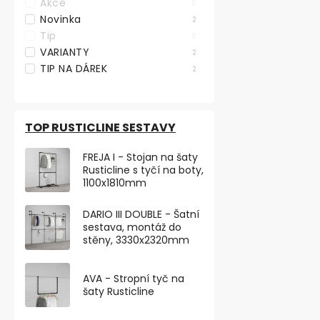
Akce
0
Novinka
2
ZENA - Dekor
Tip
0
VARIANTY
2
TIP NA DÁREK
2
od 1 404,13 ,- b
DPH
1 699 ,-
od
TOP RUSTICLINE SESTAVY
Dekorativní m
FREJA I - Stojan na šaty
systému Rustic
Rusticline s tyčí na boty,
váš interiér. Dí
1100x1810mm
DARIO III DOUBLE - Šatní
sestava, montáž do
stěny, 3330x2320mm
AVA - Stropní tyč na
šaty Rusticline