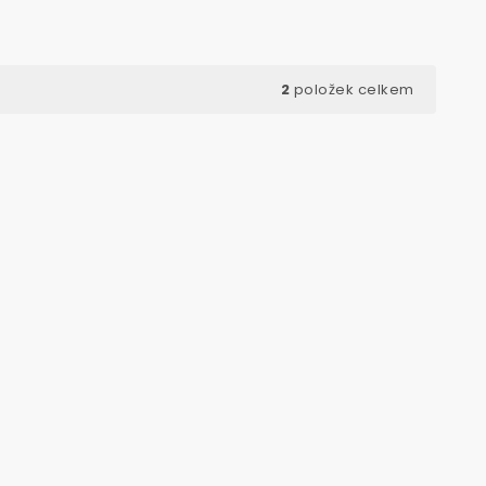
2
položek celkem
ód:
3170