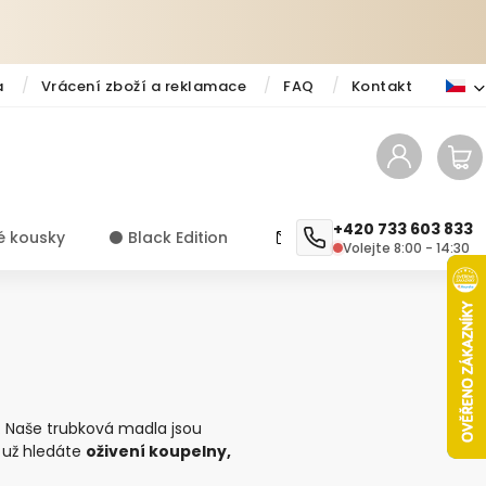
a
Vrácení zboží a reklamace
FAQ
Kontakt
+420 733 603 833
é kousky
⚫️ Black Edition
✨ Novinky
Návody a ti
Volejte 8:00 - 14:30
. Naše trubková madla jsou
ť už hledáte
oživení koupelny,