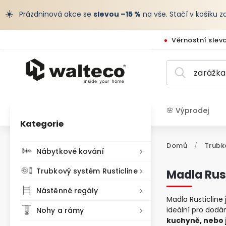
☀️
Prázdninová akce se
slevou –15 %
na vše. Stačí v košíku 
Věrnostní slev
🌸 Výprodej
Kategorie
CZK /
Domů
/
Trubk
Nábytkové kování
Trubkový systém Rusticline
Madla Rus
Nástěnné regály
Madla Rusticlin
ideální pro dodá
Nohy a rámy
kuchyně, nebo 