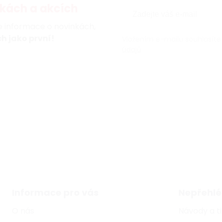
kách a akcích
te informace o novinkách,
h jako první!
Vložením e-mailu souhlasíte
údajů
Informace pro vás
Nepřehlé
O nás
Návody a t