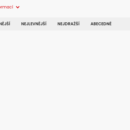
formací
ĚJŠÍ
NEJLEVNĚJŠÍ
NEJDRAŽŠÍ
ABECEDNĚ
Kód:
3168
K
NOVINKA
VARIANTY
TIP NA DÁREK