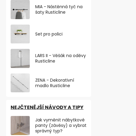
MIA - Nástěnná tyč na
šaty Rusticline
Set pro polici
LARS II - Věšák na oděvy
Rusticline
ZENA - Dekorativní
madlo Rusticline
NEJČTENĚJŠÍ NÁVODY A TIPY
Jak vyměnit nábytkové
panty (závěsy) a vybrat
správný typ?