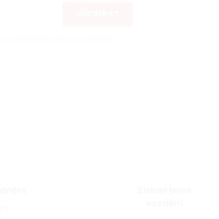
ODEBÍRAT
 s
podmínkami ochrany osobních
dněte
Získali jsme
ocenění
ipy