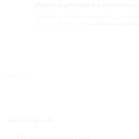
Získejte přehled o všech
novin
Přihlaste se k odběru newsletteru a získej
zajímavých článcích a
exkluzivních akcíc
Instagram
Kontaktujte nás
eshop@walteco.com