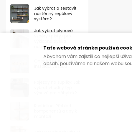
Jak vybrat a sestavit
nástěnný regálový
systém?
Jak vybrat plynové
vzpěry (písty) pro
výklopná dvířka
nábytku?
Tato webová stránka používá cook
Abychom vám zajistili co nejlepší uži
Obecná pravidla pro
obsah, používáme na našem webu sou
instalaci věšáků
Pojezdy na šuplíky: Jak
vybrat vhodný typ
výsuvů pro nábytek?
Rusticline: Přehled
komponentů a tipy k
montáži