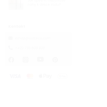
Jak upevnit nábytkové
nohy k desce stolu?
Kontakt
eshop
@
walteco.com
+420 733 603 833