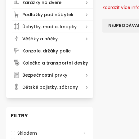
Zarážky na dveře
Zobrazit více in
Podložky pod nábytek
NEJPRODÁVAN
Úchytky, madla, knopky
Věšáky a háčky
NOVINKA
Konzole, držáky polic
VARIANTY
Kolečka a transportní desky
TIP NA DÁREK
Bezpečnostní prvky
Dětské pojistky, zábrany
FILTRY
Skladem
2