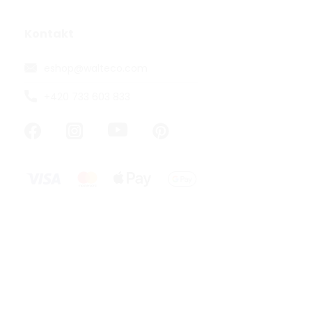
Kontakt
eshop
@
walteco.com
+420 733 603 833
Dveřní zaráž
samolepicí, 
114,88 ,- bez D
139 ,-
23,17 ,- / 1 ks
Nenápadná a
transparentní
průměru 39 m
mm. Vhodná k.