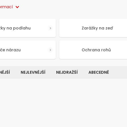
formací
žky na podlahu
Zarážky na zeď
iče nárazu
Ochrana rohů
ĚJŠÍ
NEJLEVNĚJŠÍ
NEJDRAŽŠÍ
ABECEDNĚ
Kód:
5705
K
TIP
VÝHODNÉ BALENÍ