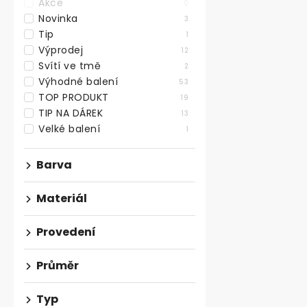
Akce
0
Novinka
3
Tip
1
Výprodej
12
Svítí ve tmě
2
Výhodné balení
53
TOP PRODUKT
19
TIP NA DÁREK
13
Velké balení
Antivibrační
1
600x600x1
Barva
169,42 ,- bez D
Materiál
205 ,-
Provedení
Antivibrační 
600x600 mm a 
mnoha způsoby
Průměr
Typ