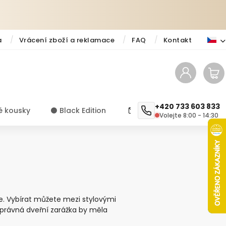
a
Vrácení zboží a reklamace
FAQ
Kontakt
+420 733 603 833
é kousky
⚫️ Black Edition
✨ Novinky
Návody a ti
Volejte 8:00 - 14:30
e
. Vybírat můžete mezi stylovými
Správná dveřní zarážka by měla