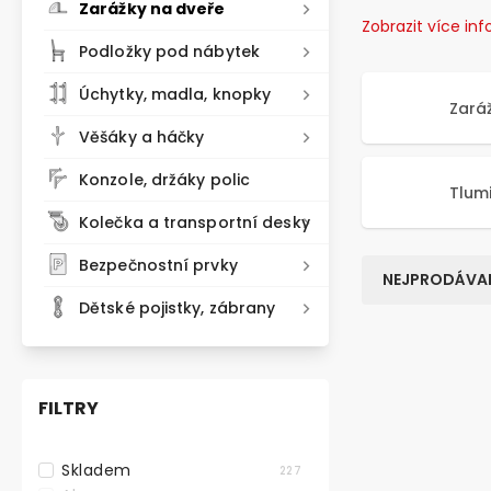
Zarážky na dveře
Zobrazit více in
Podložky pod nábytek
Úchytky, madla, knopky
Zará
Věšáky a háčky
Konzole, držáky polic
Tlum
Kolečka a transportní desky
Bezpečnostní prvky
NEJPRODÁVAN
Dětské pojistky, zábrany
FILTRY
Skladem
227