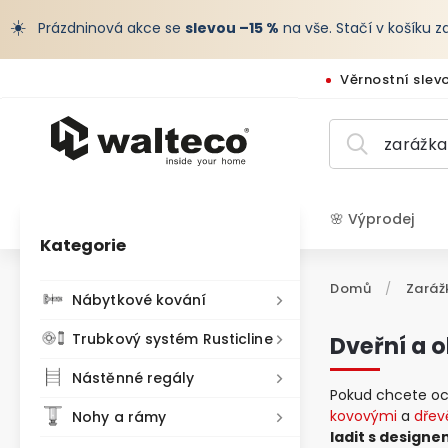
☀️
Prázdninová akce se
slevou –15 %
na vše. Stačí v košíku 
Věrnostní slev
🌸 Výprodej
Kategorie
CZK /
Domů
/
Zaráž
Nábytkové kování
Trubkový systém Rusticline
Dveřní a 
Nástěnné regály
Pokud chcete oc
kovovými
a
dřev
Nohy a rámy
ladit s design