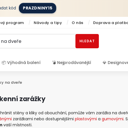
zadat kód
PRAZDNINY15
ový program
Návody a tipy
O nás
Doprava a platb
HLEDAT
📦 Výhodná balení
💣 Nejprodávanější
💎 Designov
Přihlášení
ky na dveře
okenní zarážky
hránit stěny a kliky od obouchání, pomůže vám zarážka na dveř
ěnými
zarážkami nebo dostupnějšími
plastovými
a
gumovými
. 
em
vaší místnosti.