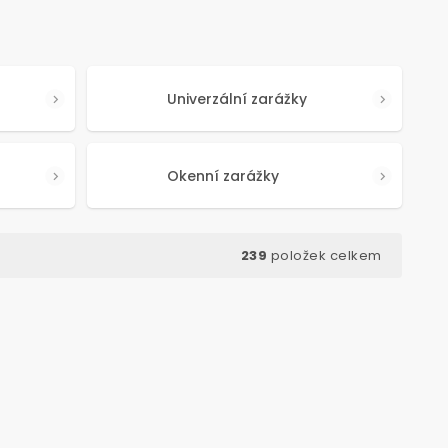
Univerzální zarážky
Okenní zarážky
239
položek celkem
ód:
5722
Kód:
5642
TIP NA DÁREK