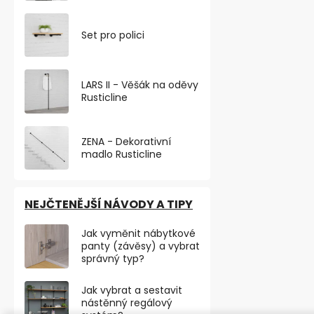
Nerezová zar
Set pro polici
úpravě kartá
32 mm a výšce
LARS II - Věšák na oděvy
Rusticline
ZENA - Dekorativní
madlo Rusticline
NEJČTENĚJŠÍ NÁVODY A TIPY
Jak vyměnit nábytkové
panty (závěsy) a vybrat
správný typ?
Jak vybrat a sestavit
nástěnný regálový