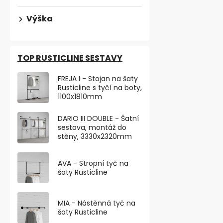
Výška
TOP RUSTICLINE SESTAVY
FREJA I - Stojan na šaty
Rusticline s tyčí na boty,
1100x1810mm
DARIO III DOUBLE - Šatní
sestava, montáž do
stěny, 3330x2320mm
AVA - Stropní tyč na
Dveřní zará
šaty Rusticline
našroubován
MIA - Nástěnná tyč na
136,36 ,- bez D
šaty Rusticline
165 ,-