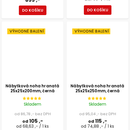
DO KOŠÍKU
DO KOŠÍKU
VÝHODNÉ BALENÍ
VÝHODNÉ BALENÍ
Nábytková noha hranatá
Nábytková noha hranatá
25x25x200mm, černá
25x25x250mm, černá
Skladem
Skladem
od 86,78 ,- bez DPH
od 95,04 ,- bez DPH
105 ,-
115 ,-
od
od
od 68,63 ,- / 1 ks
od 74,88 ,- / 1 ks