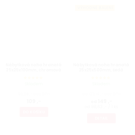
VÝHODNÉ BALENÍ
Nábytková noha hranatá
Nábytková noha hranatá
25x25x100mm, chromová
25x25x500mm, šedá
Skladem
Skladem
90,08 ,- bez DPH
od 123,14 ,- bez DPH
109 ,-
149 ,-
od
od 98,63 ,- / 1 ks
DO KOŠÍKU
DETAIL