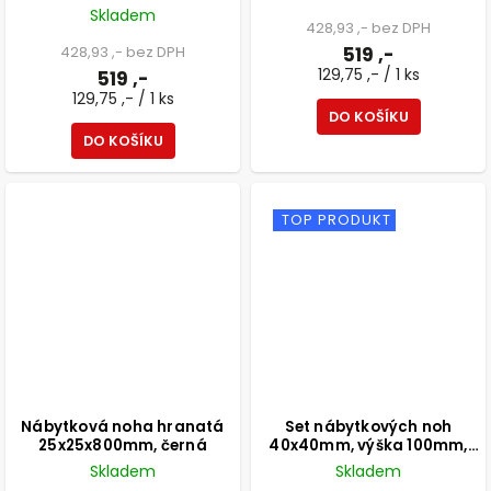
Skladem
428,93 ,- bez DPH
428,93 ,- bez DPH
519 ,-
129,75 ,- / 1 ks
519 ,-
129,75 ,- / 1 ks
DO KOŠÍKU
DO KOŠÍKU
TOP PRODUKT
Nábytková noha hranatá
Set nábytkových noh
25x25x800mm, černá
40x40mm, výška 100mm,
černé, 4ks
Skladem
Skladem