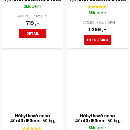
1100mm, šedá
1100mm, broušený nikl
Skladem
Skladem
594,21 ,- bez DPH
719 ,-
1 073,55 ,- bez DPH
1 299 ,-
DETAIL
DO KOŠÍKU
Nábytková noha
Nábytková noha
40x40x150mm, 50 kg,
40x40x150mm, 50 kg,
aluminium optik, černá, 4 ks
aluminium optik, bílý, 4 ks
Skladem