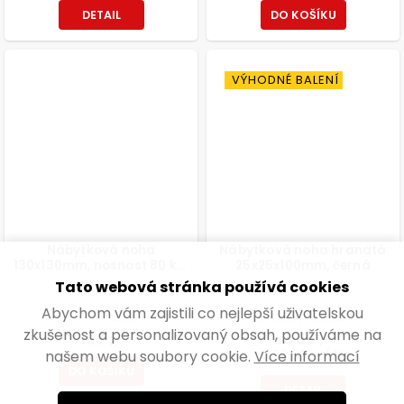
DETAIL
DO KOŠÍKU
VÝHODNÉ BALENÍ
Nábytková noha
Nábytková noha hranatá
130x130mm, nosnost 80 kg,
25x25x100mm, černá
matná černá
Tato webová stránka používá cookies
Skladem
Skladem
Abychom vám zajistili co nejlepší uživatelskou
139,67 ,- bez DPH
od 73,55 ,- bez DPH
zkušenost a personalizovaný obsah, používáme na
169 ,-
89 ,-
od
našem webu soubory cookie.
Více informací
od 58,63 ,- / 1 ks
DO KOŠÍKU
DETAIL