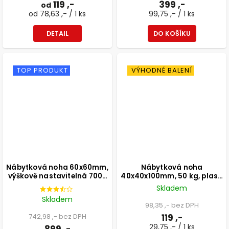
119 ,-
399 ,-
od
od 78,63 ,- / 1 ks
99,75 ,- / 1 ks
DETAIL
DO KOŠÍKU
TOP PRODUKT
VÝHODNÉ BALENÍ
Nábytková noha 60x60mm,
Nábytková noha
výškově nastavitelná 700-
40x40x100mm, 50 kg, plast,
1100mm, bílá
aluminium optik, 4 ks
Skladem
Skladem
98,35 ,- bez DPH
742,98 ,- bez DPH
119 ,-
29,75 ,- / 1 ks
899 ,-