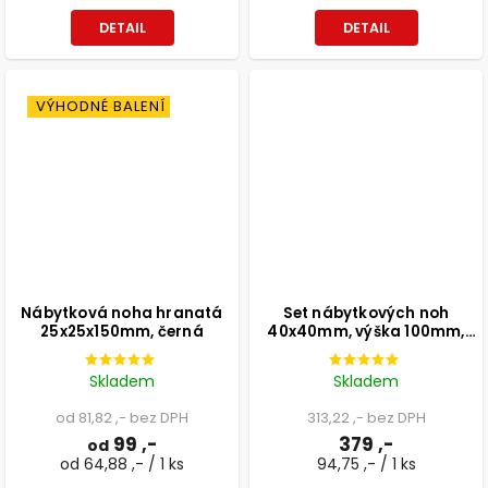
DETAIL
DETAIL
VÝHODNÉ BALENÍ
Nábytková noha hranatá
Set nábytkových noh
25x25x150mm, černá
40x40mm, výška 100mm,
aluminium, 4ks
Skladem
Skladem
od 81,82 ,- bez DPH
313,22 ,- bez DPH
99 ,-
379 ,-
od
od 64,88 ,- / 1 ks
94,75 ,- / 1 ks