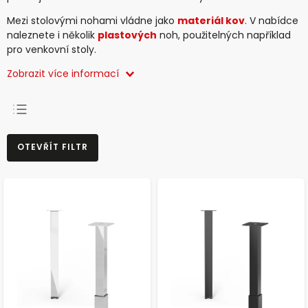
Mezi stolovými nohami vládne jako
materiál kov
. V nabídce
naleznete i několik
plastových
noh, použitelných
například
pro venkovní stoly.
Zobrazit více informací
NEJPRODÁVANĚJŠÍ
OTEVŘÍT FILTR
NEJLEVNĚJŠÍ
NEJDRAŽŠÍ
ABECEDNĚ