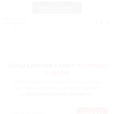
Načíst 24 dalších
Nacházíte se
1
4
na straně 1 z
4.
Získejte přehled o všech
novinkách
a akcích
Přihlaste se k odběru newsletteru a získejte
informace o novinkách, zajímavých článcích
a
exkluzivních akcích jako první!
ODEBÍRAT