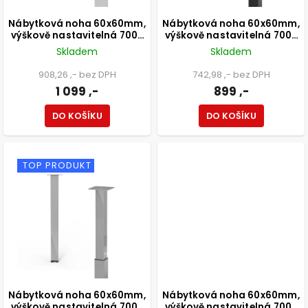
Nábytková noha 60x60mm,
Nábytková noha 60x60mm,
výškově nastavitelná 700-
výškově nastavitelná 700-
1100mm, chrom
1100mm, černá
Skladem
Skladem
908,26 ,- bez DPH
742,98 ,- bez DPH
1 099 ,-
899 ,-
DO KOŠÍKU
DO KOŠÍKU
TOP PRODUKT
Nábytková noha 60x60mm,
Nábytková noha 60x60mm,
výškově nastavitelná 700-
výškově nastavitelná 700-