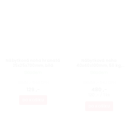
Nábytková noha hranatá
Nábytková noha
25x25x700mm, bílá
40x40x100mm, 50 kg,
aluminium optik, bílý, 4 ks
Skladem
Skladem
106,61 ,- bez DPH
396,69 ,- bez DPH
129 ,-
480 ,-
120 ,- / 1 ks
DO KOŠÍKU
DO KOŠÍKU