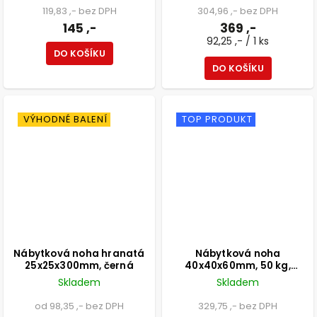
119,83 ,- bez DPH
304,96 ,- bez DPH
145 ,-
369 ,-
92,25 ,- / 1 ks
DO KOŠÍKU
DO KOŠÍKU
VÝHODNÉ BALENÍ
TOP PRODUKT
Nábytková noha hranatá
Nábytková noha
25x25x300mm, černá
40x40x60mm, 50 kg,
aluminium optik, černá, 4 ks
Skladem
Skladem
od 98,35 ,- bez DPH
329,75 ,- bez DPH