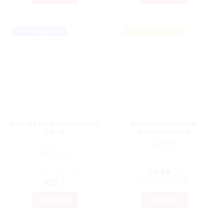
TOP PRODUKT
VÝHODNÉ BALENÍ
Držadlo na bednu 105mm,
Rektifikační kování
černé
Bystrica, černé
Skladem
Skladem
od 57,02 ,- bez DPH
86,78 ,- bez DPH
69 ,-
od
od 17,90 ,- / 1 ks
105 ,-
DETAIL
DO KOŠÍKU