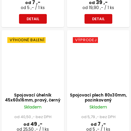
7 ,-
39 ,-
od
od
od 5 ,- / 1 ks
od 19,90 ,- / 1 ks
DETAIL
DETAIL
VÝHODNÉ BALENÍ
VÝPRODEJ
Spojovací úhelník
Spojovací plech 80x30mm,
45x60x16mm, pravý, černý
pozinkovaný
Skladem
Skladem
od 40,50 ,- bez DPH
od 5,79 ,- bez DPH
49 ,-
7 ,-
od
od
od 25,50 ,- / 1 ks
od 5 ,- / 1 ks