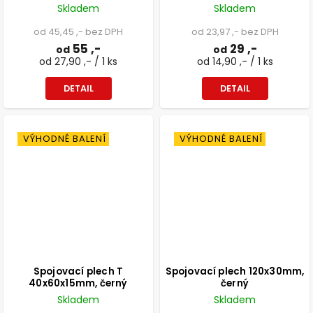
Skladem
Skladem
od 45,45 ,- bez DPH
od 23,97 ,- bez DPH
55 ,-
29 ,-
od
od
od 27,90 ,- / 1 ks
od 14,90 ,- / 1 ks
DETAIL
DETAIL
VÝHODNÉ BALENÍ
VÝHODNÉ BALENÍ
Spojovací plech T
Spojovací plech 120x30mm,
40x60x15mm, černý
černý
Skladem
Skladem