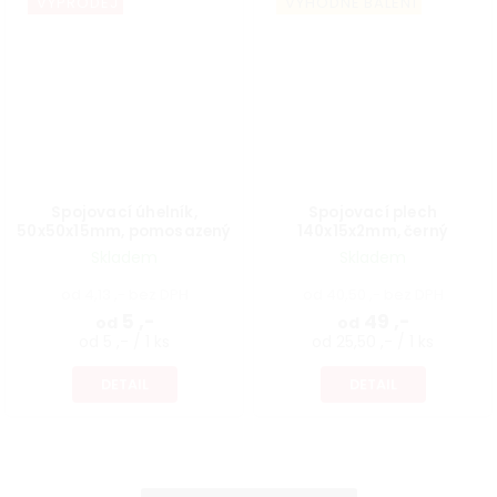
VÝPRODEJ
VÝHODNÉ BALENÍ
Spojovací úhelník,
Spojovací plech
50x50x15mm, pomosazený
140x15x2mm, černý
Skladem
Skladem
od 4,13 ,- bez DPH
od 40,50 ,- bez DPH
5 ,-
49 ,-
od
od
od 5 ,- / 1 ks
od 25,50 ,- / 1 ks
DETAIL
DETAIL