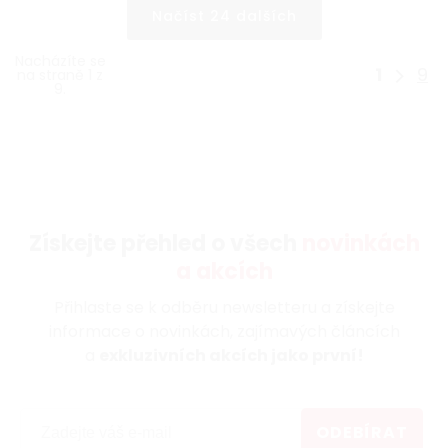
Načíst 24 dalších
Nacházíte se
1
9
na straně 1 z
9.
Získejte přehled o všech
novinkách
a akcích
Přihlaste se k odběru newsletteru a získejte
informace o novinkách, zajímavých článcích
a
exkluzivních akcích jako první!
ODEBÍRAT