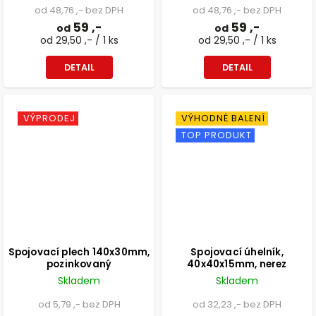
od 48,76 ,- bez DPH
od 48,76 ,- bez DPH
59 ,-
59 ,-
od
od
od 29,50 ,- / 1 ks
od 29,50 ,- / 1 ks
DETAIL
DETAIL
VÝPRODEJ
VÝHODNÉ BALENÍ
TOP PRODUKT
Spojovací plech 140x30mm,
Spojovací úhelník,
pozinkovaný
40x40x15mm, nerez
Skladem
Skladem
od 5,79 ,- bez DPH
od 32,23 ,- bez DPH