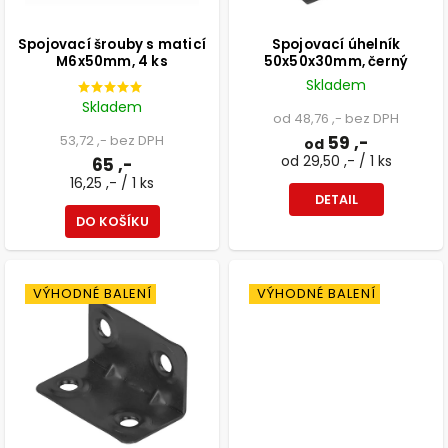
Spojovací šrouby s maticí
Spojovací úhelník
M6x50mm, 4 ks
50x50x30mm, černý
Skladem
Skladem
od 48,76 ,- bez DPH
53,72 ,- bez DPH
59 ,-
od
od 29,50 ,- / 1 ks
65 ,-
16,25 ,- / 1 ks
DETAIL
DO KOŠÍKU
VÝHODNÉ BALENÍ
VÝHODNÉ BALENÍ