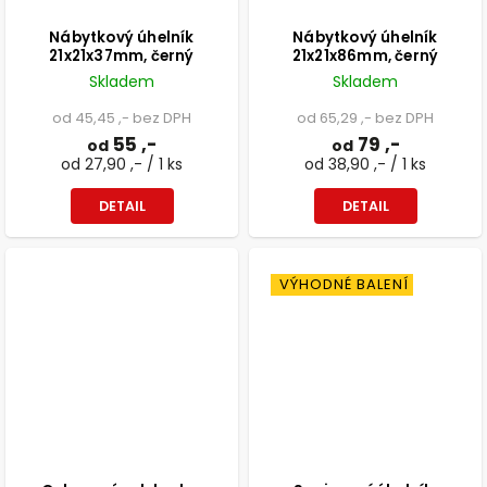
Nábytkový úhelník
Nábytkový úhelník
21x21x37mm, černý
21x21x86mm, černý
Skladem
Skladem
od 45,45 ,- bez DPH
od 65,29 ,- bez DPH
55 ,-
79 ,-
od
od
od 27,90 ,- / 1 ks
od 38,90 ,- / 1 ks
DETAIL
DETAIL
VÝHODNÉ BALENÍ