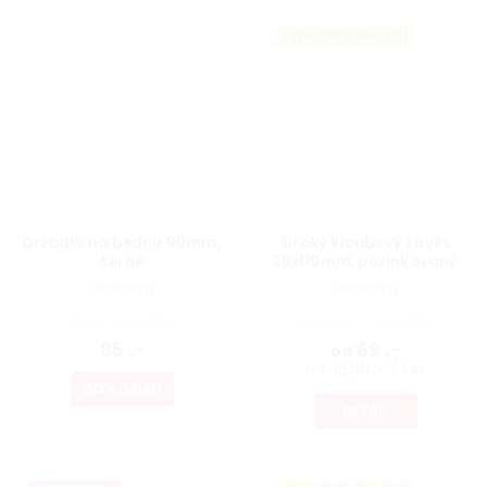
VÝHODNÉ BALENÍ
Držadlo na bednu 90mm,
Široký kloubový závěs
černé
20x110mm, pozinkovaný
Skladem
Skladem
78,51 ,- bez DPH
od 57,02 ,- bez DPH
95 ,-
69 ,-
od
od 35,90 ,- / 1 ks
DO KOŠÍKU
DETAIL