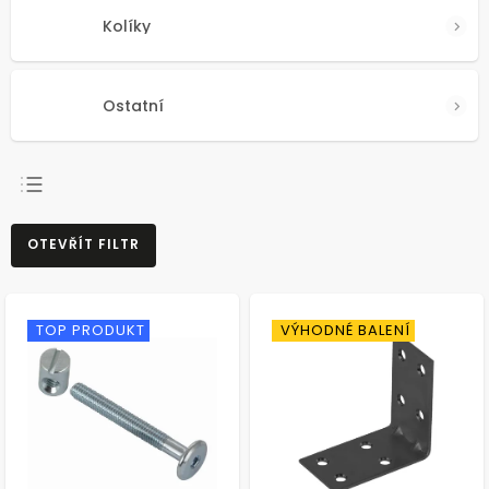
Kolíky
Ostatní
NEJPRODÁVANĚJŠÍ
OTEVŘÍT FILTR
NEJLEVNĚJŠÍ
NEJDRAŽŠÍ
ABECEDNĚ
TOP PRODUKT
VÝHODNÉ BALENÍ