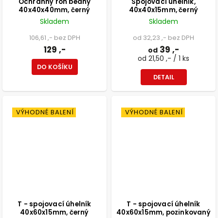
Ochranný roh bedny
Spojovací úhelník,
40x40x40mm, černý
40x40x15mm, černý
Skladem
Skladem
106,61 ,- bez DPH
od 32,23 ,- bez DPH
129 ,-
39 ,-
od
od 21,50 ,- / 1 ks
DO KOŠÍKU
DETAIL
VÝHODNÉ BALENÍ
VÝHODNÉ BALENÍ
T - spojovací úhelník
T - spojovací úhelník
40x60x15mm, černý
40x60x15mm, pozinkovaný