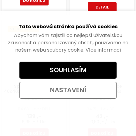
DO KOŠÍKU
DETAIL
Tato webová stránka používá cookies
VELKÉ BALENÍ
Abychom vám zajistili co nejlepší uživatelskou
zkušenost a personalizovaný obsah, používáme na
našem webu soubory cookie.
Více informací
SOUHLASÍM
Spojovací úhelník,
Válečková matice
NASTAVENÍ
40x40x15mm, pozinkovaný,
M6x10x16mm, 4 ks
20 ks
Skladem
Skladem
114,88 ,- bez DPH
34,71 ,- bez DPH
139 ,-
42 ,-
6,95 ,- / 1 ks
10,50 ,- / 1 ks
DO KOŠÍKU
DO KOŠÍKU