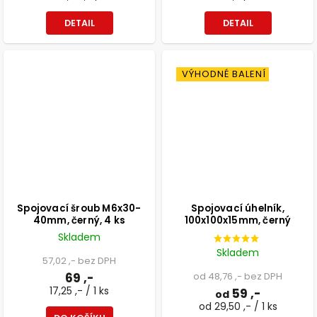
DETAIL
DETAIL
VÝHODNÉ BALENÍ
Spojovací šroub M6x30-
Spojovací úhelník,
40mm, černý, 4 ks
100x100x15mm, černý
Skladem
Skladem
57,02 ,- bez DPH
69 ,-
od 48,76 ,- bez DPH
17,25 ,- / 1 ks
59 ,-
od
od 29,50 ,- / 1 ks