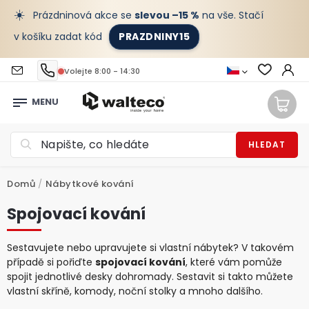
☀️
Prázdninová akce se
slevou –15 %
na vše. Stačí
v košíku zadat kód
PRAZDNINY15
Volejte 8:00 - 14:30
HLEDAT
Domů
/
Nábytkové kování
Spojovací kování
Sestavujete nebo upravujete si vlastní nábytek? V takovém
případě si pořiďte
spojovací kování
, které vám pomůže
spojit jednotlivé desky dohromady. Sestavit si takto můžete
vlastní skříně, komody, noční stolky a mnoho dalšího.