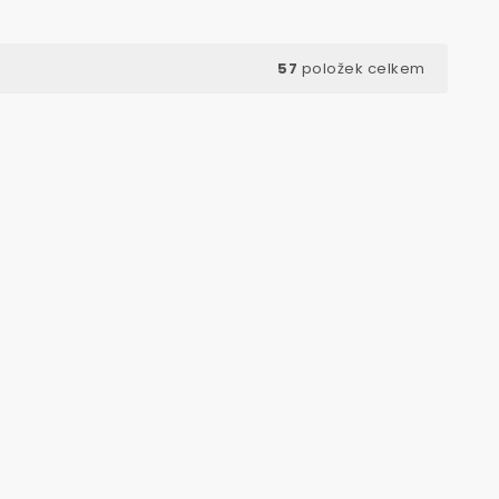
57
položek celkem
Kód:
7711
Kód:
7168
VÝHODNÉ BALENÍ