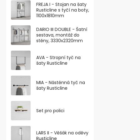
FREJA I - Stojan na šaty
Rusticline s tyčí na boty,
1100x1810mm
DARIO III DOUBLE - Šatní
sestava, montáž do
stěny, 3330x2320mm
Nábytkový kn
AVA - Stropní tyč na
mm,chrom
šaty Rusticline
Skladem
MIA - Nástěnná tyč na
od 61,98 ,- bez
šaty Rusticline
75 ,-
od
od 35,90 ,- / 1
Set pro polici
Nábytkový kno
designu v ch
průměru 21 mm
LARS II - Věšák na oděvy
Rusticline