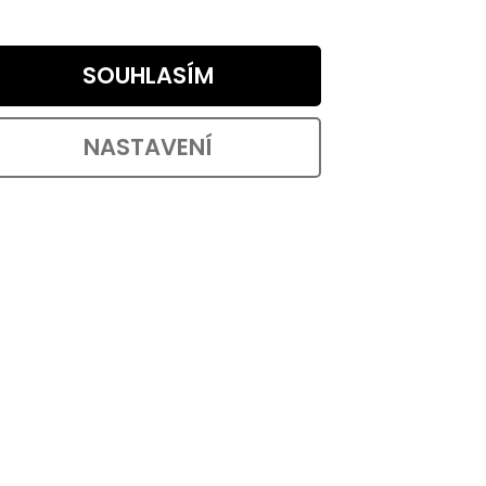
DETAIL
od 34,50 ,- / 1 ks
sickém
Nábytkový knopek Zamora v
SOUHLASÍM
a...
klasickém designu v chromovém
provedení o průměru 28 mm a výšce
23 mm....
NASTAVENÍ
ód:
7423
Kód:
15168
VÝHODNÉ BALENÍ