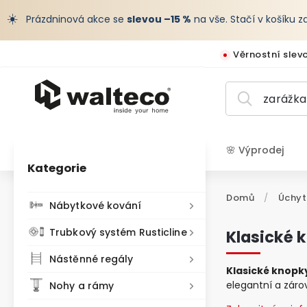
☀️
Prázdninová akce se
slevou –15 %
na vše. Stačí v košíku 
Věrnostní slev
🌸 Výprodej
Kategorie
CZK /
Domů
/
Úchyt
Nábytkové kování
Trubkový systém Rusticline
Klasické 
Nástěnné regály
Klasické knopk
elegantní a záro
Nohy a rámy