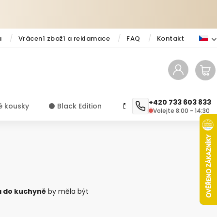
a
Vrácení zboží a reklamace
FAQ
Kontakt
+420 733 603 833
é kousky
⚫️ Black Edition
✨ Novinky
Návody a ti
Volejte 8:00 - 14:30
 do kuchyně
by měla být