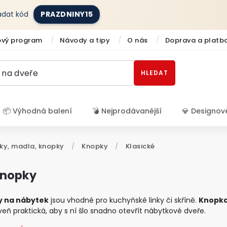
zadat kód
PRAZDNINY15
ový program
Návody a tipy
O nás
Doprava a platb
HLEDAT
📦 Výhodná balení
💣 Nejprodávanější
💎 Designov
Přihlášení
ky, madla, knopky
/
Knopky
/
Klasické
knopky
y na nábytek
jsou vhodné pro kuchyňské linky či skříně.
Knopka
veň praktická, aby s ní šlo snadno otevřít nábytkové dveře.