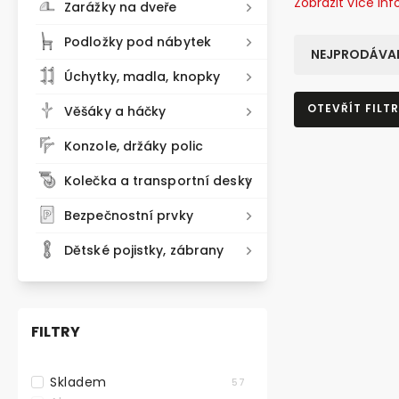
Zobrazit více in
Zarážky na dveře
Podložky pod nábytek
NEJPRODÁVAN
Úchytky, madla, knopky
OTEVŘÍT FILTR
Věšáky a háčky
Konzole, držáky polic
VÝHODNÉ BA
Kolečka a transportní desky
Bezpečnostní prvky
Dětské pojistky, zábrany
FILTRY
Skladem
57