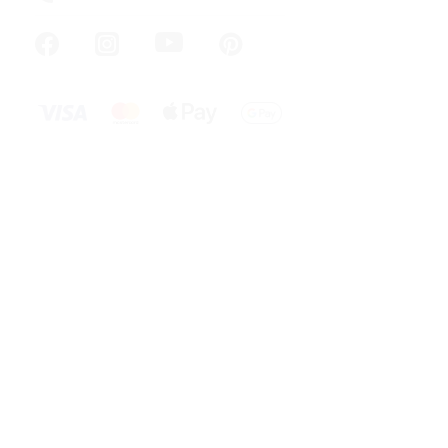
Nábytkový k
16x21mm, ch
Skladem
od 48,76 ,- be
59 ,-
od
od 30,90 ,- / 1
Nábytkový kn
designu a ch
průměru 16 mm
TIP NA DÁRE