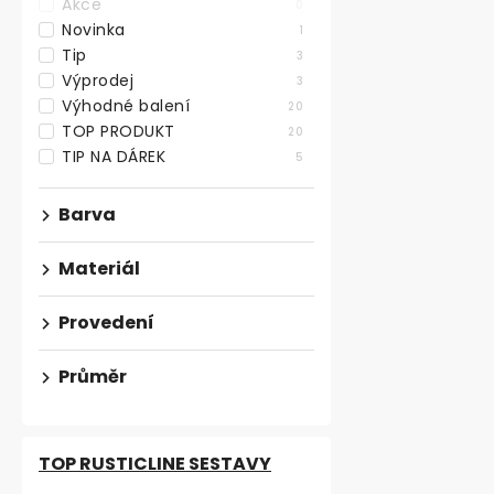
Akce
0
Novinka
1
Nábytkový k
Tip
28mm, matn
3
Výprodej
3
Skladem
Výhodné balení
20
TOP PRODUKT
20
od 65,29 ,- be
TIP NA DÁREK
79 ,-
5
od
od 38,90 ,- / 1
Barva
Nábytkový kn
klasickém de
Materiál
chrom o průmě
Provedení
VÝHODNÉ BA
Průměr
TOP RUSTICLINE SESTAVY