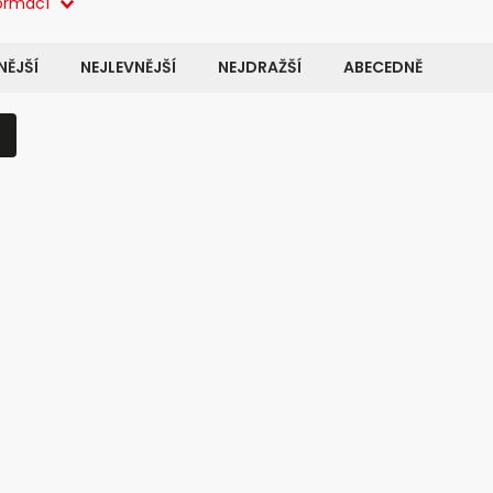
formací
ĚJŠÍ
NEJLEVNĚJŠÍ
NEJDRAŽŠÍ
ABECEDNĚ
Kód:
15056
LENÍ
TIP NA DÁREK