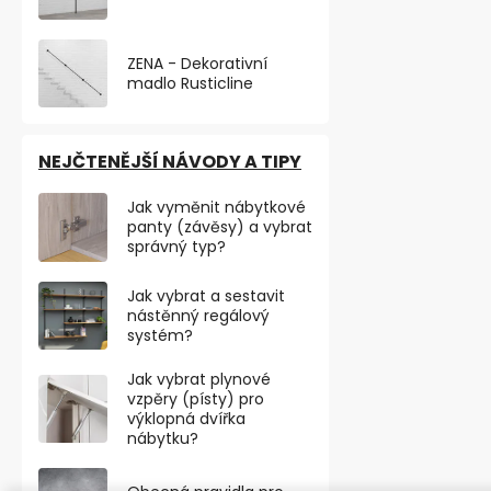
NOVINKA
ZENA - Dekorativní
madlo Rusticline
NEJČTENĚJŠÍ NÁVODY A TIPY
Jak vyměnit nábytkové
panty (závěsy) a vybrat
správný typ?
Jak vybrat a sestavit
nástěnný regálový
systém?
Šroub DIN 96
závit, 4 ks
Jak vybrat plynové
vzpěry (písty) pro
Skladem
výklopná dvířka
nábytku?
22,31 ,- bez DP
27 ,-