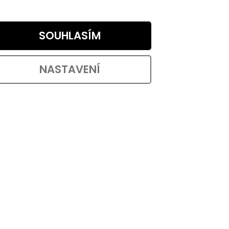
SOUHLASÍM
gnet
snost
NASTAVENÍ
OŠÍKU
ový
2 mm s
:
60038