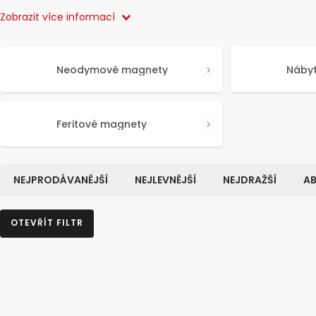
Zobrazit více informací
Neodymové magnety
Náby
Feritové magnety
NEJPRODÁVANĚJŠÍ
NEJLEVNĚJŠÍ
NEJDRAŽŠÍ
AB
OTEVŘÍT FILTR
Kód:
60041