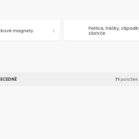
Petlice, háčky, západk
tkové magnety
zástrče
ECEDNĚ
71
položek
Kód:
60039
Kód
TIP