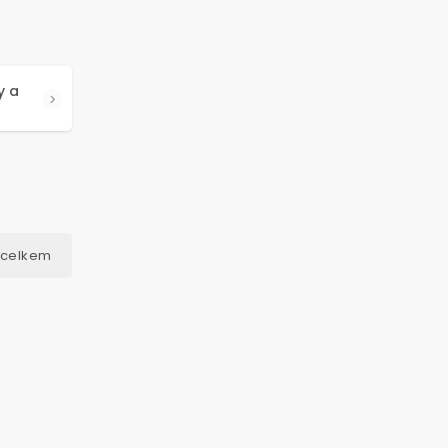
y a
 celkem
:
100502