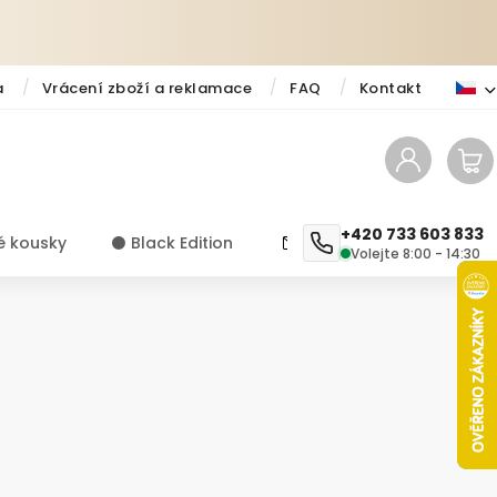
a
Vrácení zboží a reklamace
FAQ
Kontakt
+420 733 603 833
é kousky
⚫️ Black Edition
✨ Novinky
Návody a ti
Volejte 8:00 - 14:30