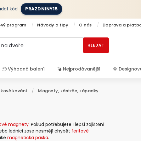
zadat kód
PRAZDNINY15
ový program
Návody a tipy
O nás
Doprava a platb
HLEDAT
📦 Výhodná balení
💣 Nejprodávanější
💎 Designov
Přihlášení
kové kování
/
Magnety, zástrče, západky
ové magnety
. Pokud potřebujete i lepší zajištění
 nebo lednici zase nesmějí chybět
feritové
také
magnetická páska
.