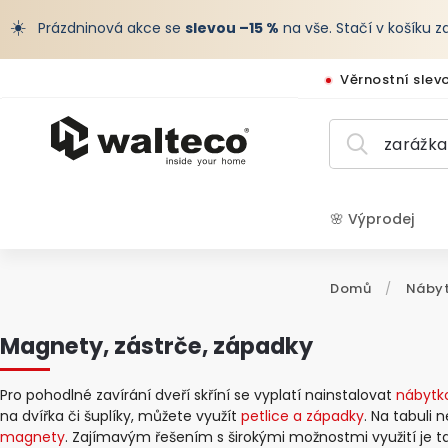
☀️
Prázdninová akce se
slevou –15 %
na vše. Stačí v košíku 
Věrnostní slev
🌸 Výprodej
CZK /
Domů
/
Nábyt
Magnety, zástrče, západky
Pro pohodlné zavírání dveří skříní se vyplatí nainstalovat
nábytk
na dvířka či šuplíky, můžete využít
petlice a západky
. Na tabuli
magnety
. Zajímavým řešením s širokými možnostmi využití je 