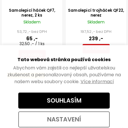
Samolepicí háček QF7,
Samolepicí trojháček QF22,
nerez, 2 ks
nerez
Skladem
Skladem
53,72 ,- bez DPH
197,52 ,- bez DPH
65 ,-
239 ,-
32,50 ,- / 1 ks
DO KOŠÍKU
DO KOŠÍKU
Tato webová stránka používá cookies
Abychom vám zajistili co nejlepší uživatelskou
zkušenost a personalizovaný obsah, používáme na
VÝHODNÉ BALENÍ
našem webu soubory cookie.
Více informací
SOUHLASÍM
NASTAVENÍ