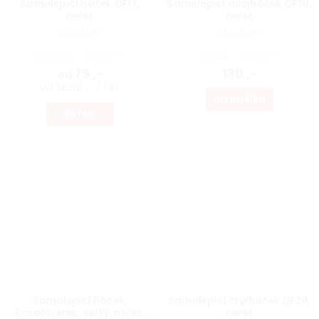
Samolepicí háček QF17,
Samolepicí dvojháček QF20,
nerez
nerez
Skladem
Skladem
od 65,29 ,- bez DPH
107,44 ,- bez DPH
79 ,-
130 ,-
od
od 38,90 ,- / 1 ks
DO KOŠÍKU
DETAIL
Samolepicí háček,
Samolepicí čtyřháček QF24,
kosočtverec, velký, nerez,
nerez