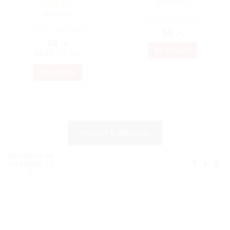
Skladem
Skladem
45,45 ,- bez DPH
70,25 ,- bez DPH
55 ,-
85 ,-
DO KOŠÍKU
42,50 ,- / 1 ks
DO KOŠÍKU
Načíst 6 dalších
Nacházíte se
1
2
na straně 1 z
2.