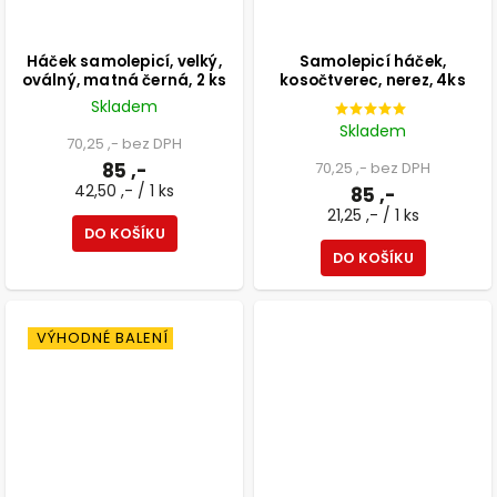
Háček samolepicí, velký,
Samolepicí háček,
oválný, matná černá, 2 ks
kosočtverec, nerez, 4ks
Skladem
Skladem
70,25 ,- bez DPH
85 ,-
70,25 ,- bez DPH
42,50 ,- / 1 ks
85 ,-
21,25 ,- / 1 ks
DO KOŠÍKU
DO KOŠÍKU
VÝHODNÉ BALENÍ