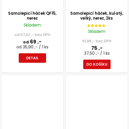
Samolepicí háček QF15,
Samolepicí háček, kulatý,
nerez
velký, nerez, 2ks
Skladem
Skladem
od 57,02 ,- bez DPH
69 ,-
61,98 ,- bez DPH
od
od 35,90 ,- / 1 ks
75 ,-
37,50 ,- / 1 ks
DETAIL
DO KOŠÍKU