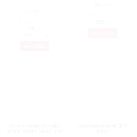
2ks
Skladem
Skladem
216,53 ,- bez DPH
61,98 ,- bez DPH
262 ,-
75 ,-
DO KOŠÍKU
37,50 ,- / 1 ks
DO KOŠÍKU
Háček samolepicí, velký,
Samolepicí háček QF19,
kulatý, matná černá, 2 ks
nerez