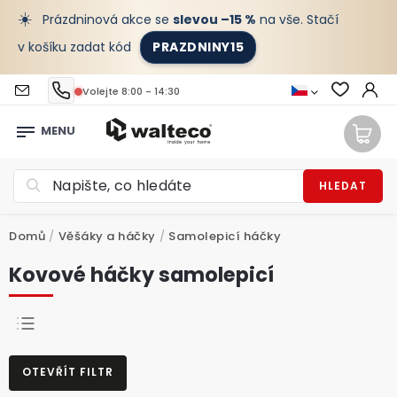
☀️
Prázdninová akce se
slevou –15 %
na vše. Stačí
v košíku zadat kód
PRAZDNINY15
Volejte 8:00 - 14:30
HLEDAT
Domů
/
Věšáky a háčky
/
Samolepicí háčky
Kovové háčky samolepicí
NEJPRODÁVANĚJŠÍ
OTEVŘÍT FILTR
NEJLEVNĚJŠÍ