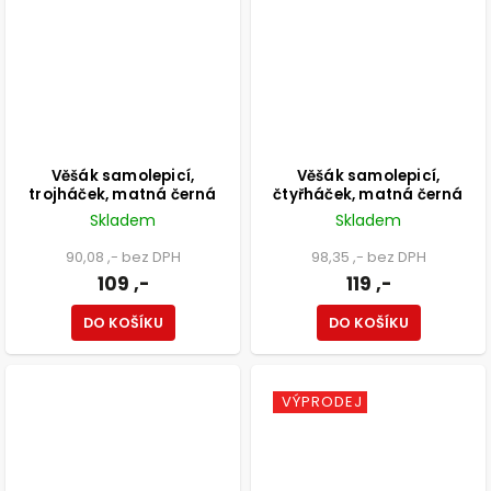
Věšák samolepicí,
Věšák samolepicí,
trojháček, matná černá
čtyřháček, matná černá
Skladem
Skladem
90,08 ,- bez DPH
98,35 ,- bez DPH
109 ,-
119 ,-
DO KOŠÍKU
DO KOŠÍKU
VÝPRODEJ