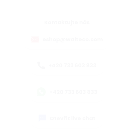
Kontaktujte nás
eshop@walteco.com
+420 733 603 833
+420 733 603 833
Otevřít live chat