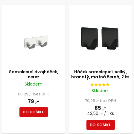
NEJDRAŽŠÍ
ABECEDNĚ
Samolepicí dvojháček,
Háček samolepicí, velký,
nerez
hranatý, matná černá, 2 ks
Skladem
Skladem
65,29 ,- bez DPH
79 ,-
70,25 ,- bez DPH
85 ,-
DO KOŠÍKU
42,50 ,- / 1 ks
DO KOŠÍKU