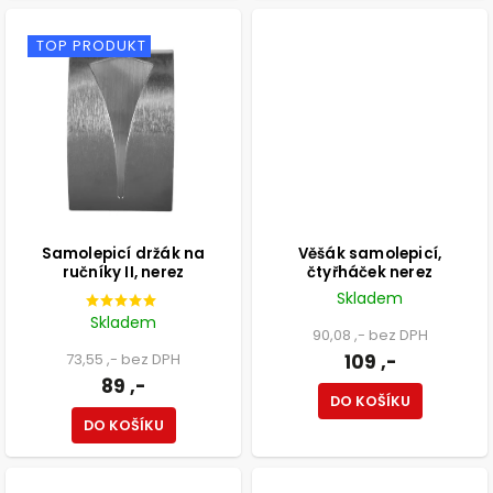
TOP PRODUKT
Samolepicí držák na
Věšák samolepicí,
ručníky II, nerez
čtyřháček nerez
Skladem
Skladem
90,08 ,- bez DPH
73,55 ,- bez DPH
109 ,-
89 ,-
DO KOŠÍKU
DO KOŠÍKU