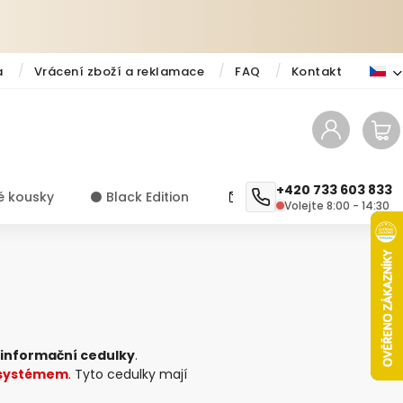
a
Vrácení zboží a reklamace
FAQ
Kontakt
+420 733 603 833
é kousky
⚫️ Black Edition
✨ Novinky
Návody a ti
Volejte 8:00 - 14:30
 informační cedulky
.
 systémem
. Tyto cedulky mají