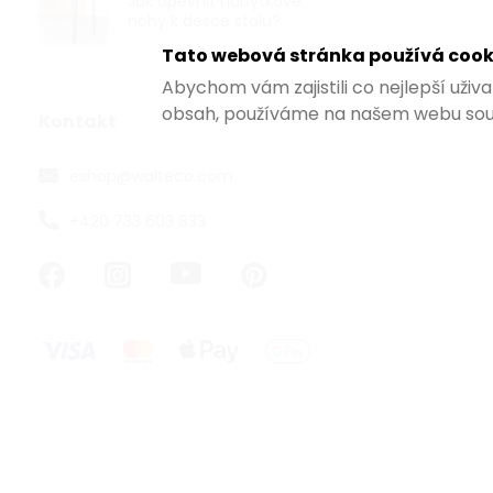
Jak upevnit nábytkové
od 30,90 ,- / 1
nohy k desce stolu?
Tato webová stránka používá cook
Odolná samol
textem OBJEK
Abychom vám zajistili co nejlepší uži
ZÁZNAMEM ve f
obsah, používáme na našem webu sou
Kontakt
eshop
@
walteco.com
+420 733 603 833