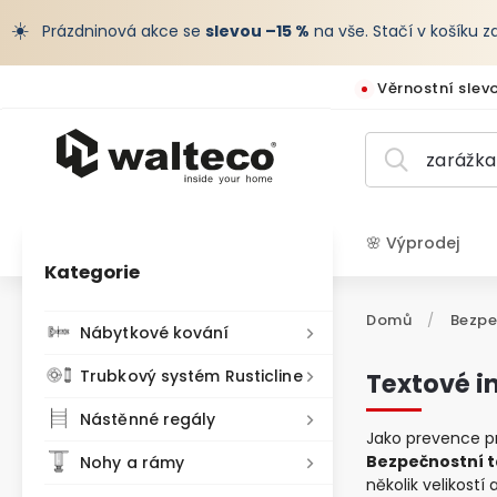
☀️
Prázdninová akce se
slevou –15 %
na vše. Stačí v košíku 
Věrnostní slev
🌸 Výprodej
Kategorie
CZK /
Domů
/
Bezpe
Nábytkové kování
Trubkový systém Rusticline
Textové i
Nástěnné regály
Jako prevence p
Bezpečnostní 
Nohy a rámy
několik velikostí