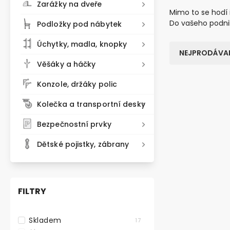
Zarážky na dveře
Mimo to se hodí 
Do vašeho podni
Podložky pod nábytek
Úchytky, madla, knopky
NEJPRODÁVAN
Věšáky a háčky
Konzole, držáky polic
VÝHODNÉ BA
Kolečka a transportní desky
TOP PRODU
Bezpečnostní prvky
Dětské pojistky, zábrany
FILTRY
Skladem
17