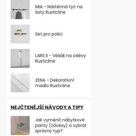
MIA - Nástěnná tyč na
šaty Rusticline
Set pro polici
LARS II - Věšák na oděvy
Důležitá tel
Rusticline
samolepka
Skladem
ZENA - Dekorativní
od 37,19 ,- bez
madlo Rusticline
45 ,-
od
od 22,90 ,- / 1
NEJČTENĚJŠÍ NÁVODY A TIPY
Samolepka o 
mm s důležitý
Jak vyměnit nábytkové
na záchranné s
panty (závěsy) a vybrat
správný typ?