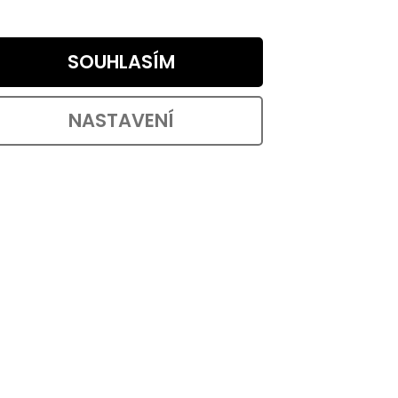
TAIL
DETAIL
od 27,90 ,- / 1 ks
mem
Soubor samolepek s českými státními
SOUHLASÍM
MERAMI
symboly v určitých tvarech na formátu
archu 80x160 mm. ...
NASTAVENÍ
ód:
20118
Kód:
20177
VÝHODNÉ BALENÍ