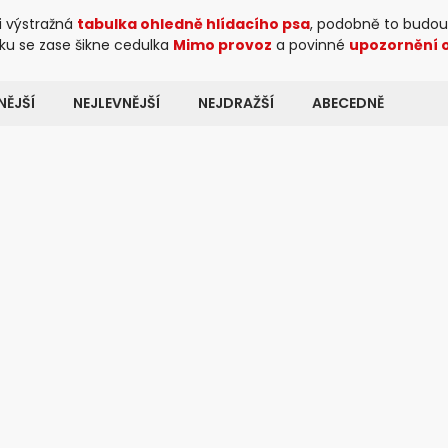
i výstražná
tabulka ohledně hlídacího psa
, podobně to budo
ku se zase šikne cedulka
Mimo provoz
a povinné
upozornění 
ĚJŠÍ
NEJLEVNĚJŠÍ
NEJDRAŽŠÍ
ABECEDNĚ
Kód:
20050
Kó
LENÍ
VÝHODNÉ BALENÍ
KT