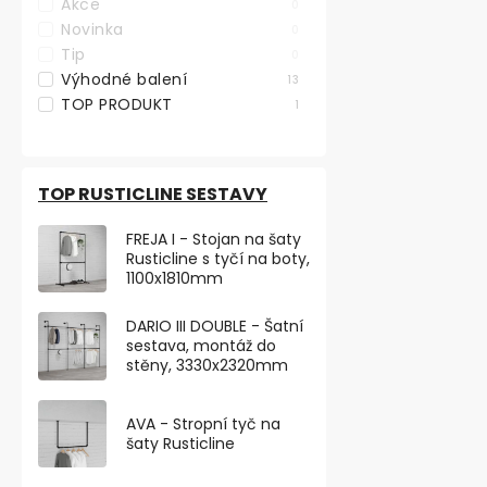
Akce
0
Novinka
0
Tento prosto
Tip
0
297x210mm, 
tabulka
Výhodné balení
13
TOP PRODUKT
1
od 65,29 ,- be
79 ,-
od
od 38,90 ,- / 1
TOP RUSTICLINE SESTAVY
Odolná plast
FREJA I - Stojan na šaty
PROSTOR JE 
Rusticline s tyčí na boty,
KAMEROVÝM S
1100x1810mm
A4...
DARIO III DOUBLE - Šatní
sestava, montáž do
stěny, 3330x2320mm
VÝHODNÉ BA
AVA - Stropní tyč na
šaty Rusticline