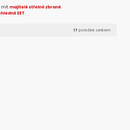
u mít
majitelé střelné zbraně
.
ohledně EET
.
17
položek celkem
d:
20040
Kód:
20071