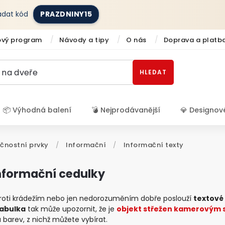
zadat kód
PRAZDNINY15
ový program
Návody a tipy
O nás
Doprava a platb
HLEDAT
📦 Výhodná balení
💣 Nejprodávanější
💎 Designov
Přihlášení
čnostní prvky
/
Informační
/
Informační texty
nformační cedulky
roti krádežím nebo jen nedorozuměním dobře poslouží
textové
tabulka
tak může upozornit, že je
objekt střežen kamerovým
 a barev, z nichž můžete vybírat.