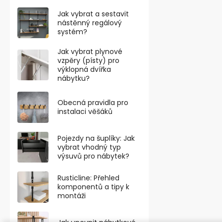
Jak vybrat a sestavit
VÝHODNÉ BA
nástěnný regálový
systém?
Jak vybrat plynové
vzpěry (písty) pro
výklopná dvířka
nábytku?
Obecná pravidla pro
instalaci věšáků
Pojezdy na šuplíky: Jak
vybrat vhodný typ
výsuvů pro nábytek?
Objekt střež
záznamem 21
Rusticline: Přehled
samolepka
komponentů a tipy k
montáži
od 48,76 ,- be
59 ,-
od