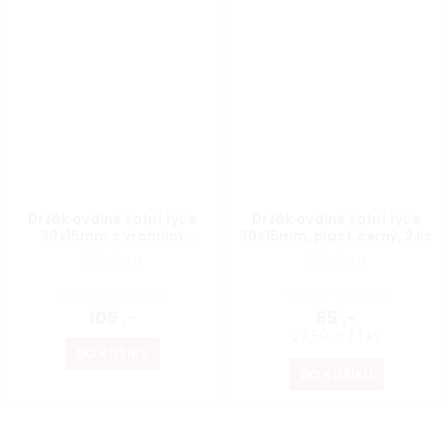
Držák oválné šatní tyče
Držák oválné šatní tyče
30x15mm s vrchním
30x15mm, plast, černý, 2 ks
uchycením, průběžný, černý
Skladem
Skladem
86,78 ,- bez DPH
45,45 ,- bez DPH
105 ,-
55 ,-
27,50 ,- / 1 ks
DO KOŠÍKU
DO KOŠÍKU