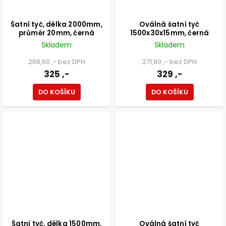
Šatní tyč, délka 2000mm,
Oválná šatní tyč
průměr 20mm, černá
1500x30x15mm, černá
Skladem
Skladem
268,60 ,- bez DPH
271,90 ,- bez DPH
325 ,-
329 ,-
DO KOŠÍKU
DO KOŠÍKU
Šatní tyč, délka 1500mm,
Oválná šatní tyč