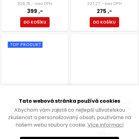
329,75 ,- bez DPH
227,27 ,- bez DPH
399 ,-
275 ,-
DO KOŠÍKU
DO KOŠÍKU
TOP PRODUKT
Tato webová stránka používá cookies
Oválná šatní tyč
Držák oválné šatní tyče
900x30x15mm, černá
63,5x19,3mm s vrchním
Abychom vám zajistili co nejlepší uživatelskou
montážním otvorem vč.
Skladem
zkušenost a personalizovaný obsah, používáme na
šroubu, černý, 2 ks
Skladem
našem webu soubory cookie.
Více informací
139,67 ,- bez DPH
180,99 ,- bez DPH
169 ,-