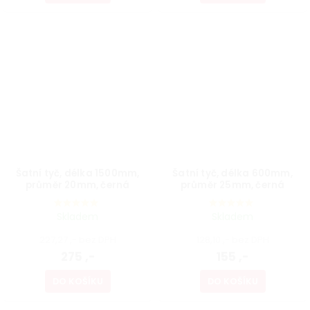
Šatní tyč, délka 1500mm,
Šatní tyč, délka 600mm,
průměr 20mm, černá
průměr 25mm, černá
Skladem
Skladem
227,27 ,- bez DPH
128,10 ,- bez DPH
275 ,-
155 ,-
DO KOŠÍKU
DO KOŠÍKU