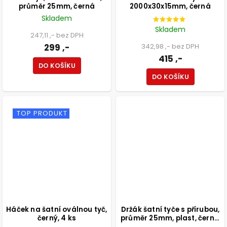
průměr 25mm, černá
2000x30x15mm, černá
Skladem
Skladem
247,11 ,- bez DPH
299 ,-
342,98 ,- bez DPH
415 ,-
DO KOŠÍKU
DO KOŠÍKU
TOP PRODUKT
Háček na šatní oválnou tyč,
Držák šatní tyče s přírubou,
černý, 4 ks
průměr 25mm, plast, černý,
2 ks