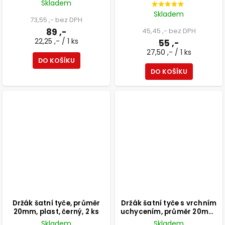
Skladem
Skladem
73,55 ,- bez DPH
89 ,-
45,45 ,- bez DPH
22,25 ,- / 1 ks
55 ,-
27,50 ,- / 1 ks
DO KOŠÍKU
DO KOŠÍKU
Držák šatní tyče, průměr
Držák šatní tyče s vrchním
20mm, plast, černý, 2 ks
uchycením, průměr 20mm,
průběžný, černý
Skladem
Skladem