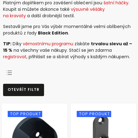
Platným doplňkem pro zavěšení oblečení jsou
šatní háčky
.
Koupit si můžete dokonce také
výsuvné věšáky
na kravaty
a další drobnější textil.
Sestavili jsme pro Vás výběr momentálně velmi oblíbených
produktů z řady
Black Edition
.
TIP:
Díky
věrnostnímu programu
získáte
trvalou slevu až –
15 %
na všechny vaše nákupy. Stačí se jen zdarma
registrovat
, přihlásit se a sbírat výhody s každým nákupem.
NEJPRODÁVANĚJŠÍ
OTEVŘÍT FILTR
NEJLEVNĚJŠÍ
NEJDRAŽŠÍ
ABECEDNĚ
TOP PRODUKT
TOP PRODUKT