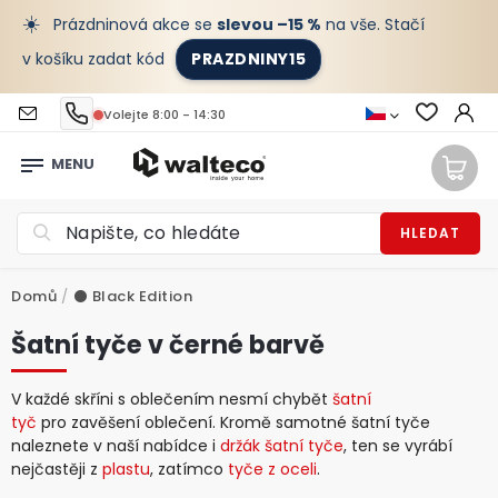
☀️
Prázdninová akce se
slevou –15 %
na vše. Stačí
v košíku zadat kód
PRAZDNINY15
Volejte 8:00 - 14:30
HLEDAT
Domů
/
⚫️ Black Edition
Šatní tyče v černé barvě
V každé skříni s oblečením nesmí chybět
šatní
tyč
pro zavěšení oblečení. Kromě samotné šatní tyče
naleznete v naší nabídce i
držák šatní tyče
, ten se vyrábí
nejčastěji z
plastu
, zatímco
tyče z oceli
.