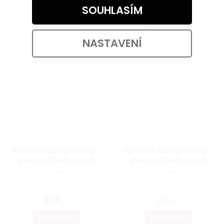
84,50 ,- / 1 ks
219 ,-
SOUHLASÍM
DO KOŠÍKU
DO KOŠÍKU
NASTAVENÍ
Šatní tyč, délka 900mm,
Šatní tyč, délka 1200mm,
průměr 25mm, černá
průměr 20mm, černá
Skladem
Skladem
172,73 ,- bez DPH
180,99 ,- bez DPH
209 ,-
219 ,-
DO KOŠÍKU
DO KOŠÍKU