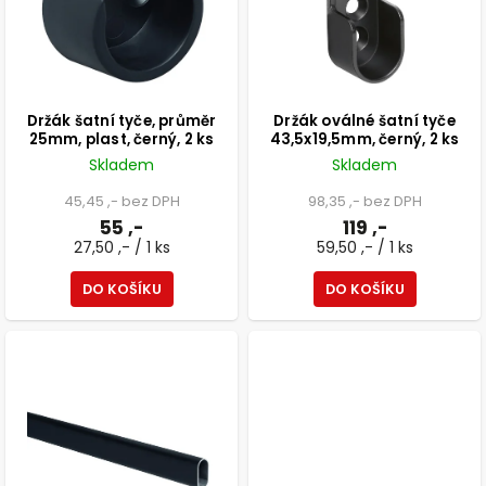
Držák šatní tyče, průměr
Držák oválné šatní tyče
25mm, plast, černý, 2 ks
43,5x19,5mm, černý, 2 ks
Skladem
Skladem
45,45 ,- bez DPH
98,35 ,- bez DPH
55 ,-
119 ,-
27,50 ,- / 1 ks
59,50 ,- / 1 ks
DO KOŠÍKU
DO KOŠÍKU