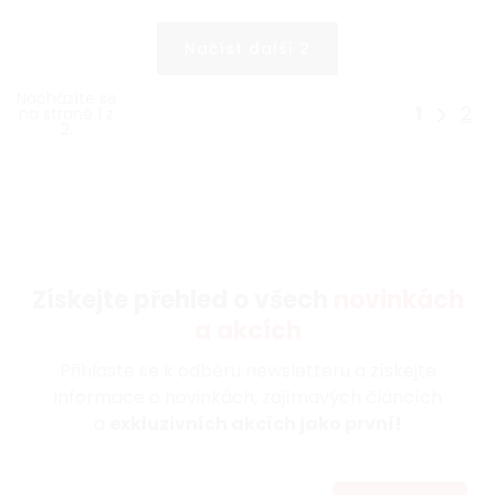
Načíst další 2
Nacházíte se
1
2
na straně 1 z
2.
Získejte přehled o všech
novinkách
a akcích
Přihlaste se k odběru newsletteru a získejte
informace o novinkách, zajímavých článcích
a
exkluzivních akcích jako první!