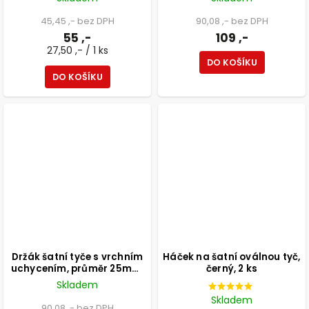
45,45 ,- bez DPH
90,08 ,- bez DPH
55 ,-
109 ,-
27,50 ,- / 1 ks
DO KOŠÍKU
DO KOŠÍKU
Držák šatní tyče s vrchním
Háček na šatní oválnou tyč,
uchycením, průměr 25mm,
černý, 2 ks
průběžný, černý
Skladem
Skladem
90,08 ,- bez DPH