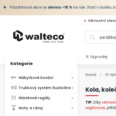
☀️
Prázdninová akce se
slevou –15 %
na vše. Stačí v košíku 
Věrnostní slev
🌸 Výprodej
Kategorie
CZK /
Domů
/
📦 Vý
Nábytkové kování
Trubkový systém Rusticline
Kola, kol
Nástěnné regály
TIP:
Díky
věrnos
registrovat
, přih
Nohy a rámy