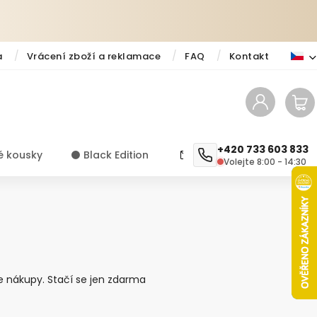
a
Vrácení zboží a reklamace
FAQ
Kontakt
+420 733 603 833
é kousky
⚫️ Black Edition
✨ Novinky
Návody a ti
Volejte 8:00 - 14:30
 nákupy. Stačí se jen zdarma