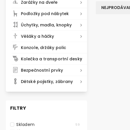
Zarážky na dveře
NEJPRODÁVAN
Podložky pod nábytek
Úchytky, madla, knopky
VÝHODNÉ BA
Věšáky a háčky
Konzole, držáky polic
Kolečka a transportní desky
Bezpečnostní prvky
Dětské pojistky, zábrany
FILTRY
Nábytkové k
podlahy, prů
Skladem
59
plotýnkou