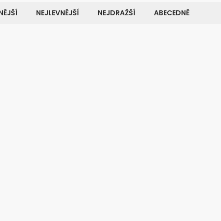
ĚJŠÍ
NEJLEVNĚJŠÍ
NEJDRAŽŠÍ
ABECEDNĚ
Kód:
2987
K
LENÍ
VÝHODNÉ BALENÍ
olečko pro měkké
Skříňové kolečko, průměr 50
měr 50 mm, s
nosnost 50 kg