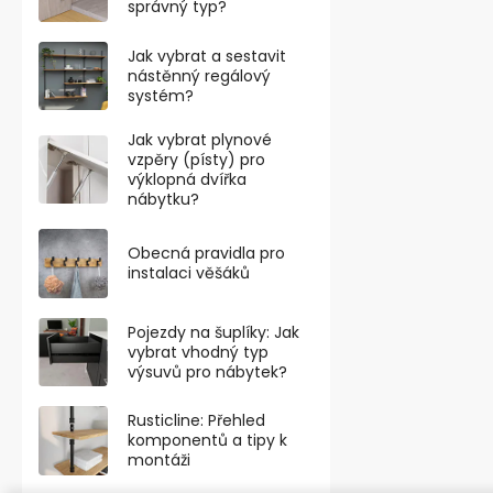
správný typ?
Jak vybrat a sestavit
nástěnný regálový
systém?
Jak vybrat plynové
vzpěry (písty) pro
výklopná dvířka
nábytku?
Obecná pravidla pro
Nábytkové ko
instalaci věšáků
podlahy, pr
Pojezdy na šuplíky: Jak
vybrat vhodný typ
od 22,31 ,- bez
výsuvů pro nábytek?
27 ,-
od
od 25 ,- / 1 ks
Rusticline: Přehled
komponentů a tipy k
montáži
Nábytkové kol
mm s dynamic