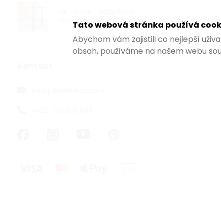
Stavební výška
Jak upevnit nábytkové
nohy k desce stolu?
Tato webová stránka používá cook
Abychom vám zajistili co nejlepší uži
VÝHODNÉ BA
obsah, používáme na našem webu sou
Kontakt
eshop
@
walteco.com
+420 733 603 833
Nábytkové ko
průměr 50 m
Skladem