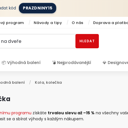
zadat kód
PRAZDNINY15
ový program
Návody a tipy
O nás
Doprava a platb
HLEDAT
📦 Výhodná balení
💣 Nejprodávanější
💎 Designov
Přihlášení
hodná balení
/
Kola, kolečka
ečka
tnímu programu
získáte
trvalou slevu až –15 %
na všechny vaše
lásit se a sbírat výhody s každým nákupem.