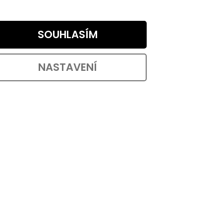
Nosnost až 20 kg. S výběrem...
SOUHLASÍM
ód:
2855
Kód:
43014
VÝHODNÉ BALENÍ
NASTAVENÍ
Transportní plastové kolečko,
g
průměr 80 mm
Skladem