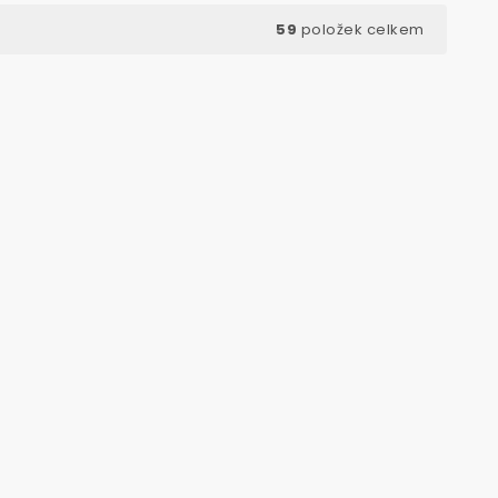
59
položek celkem
ód:
2814
Kód:
914285500
VÝHODNÉ BALENÍ
 mm,
Přístrojové kolečko pro tvrdé
podlahy, průměr 50 mm