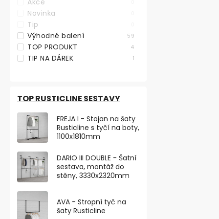
Akce
0
Skladem
Novinka
0
od 119,83 ,- be
Tip
0
145 ,-
od
Výhodné balení
59
od 95 ,- / 1 ks
TOP PRODUKT
4
TIP NA DÁREK
1
Nábytkové ko
určené pro m
až 50 kg. S plo
TOP RUSTICLINE SESTAVY
FREJA I - Stojan na šaty
VÝHODNÉ BA
Rusticline s tyčí na boty,
1100x1810mm
DARIO III DOUBLE - Šatní
sestava, montáž do
stěny, 3330x2320mm
AVA - Stropní tyč na
šaty Rusticline