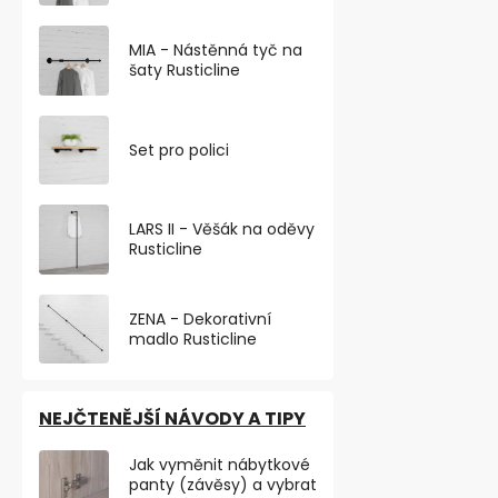
MIA - Nástěnná tyč na
šaty Rusticline
Přístrojové 
podlahy, pe
Set pro polici
Skladem
od 123,14 ,- be
LARS II - Věšák na oděvy
149 ,-
od
Rusticline
od 99 ,- / 1 ks
Pevné přístro
ZENA - Dekorativní
50 mm určené 
madlo Rusticline
Nosnost až 35
NEJČTENĚJŠÍ NÁVODY A TIPY
VÝHODNÉ BA
Jak vyměnit nábytkové
TOP PRODU
panty (závěsy) a vybrat