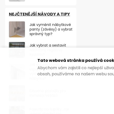
NEJČTENĚJŠÍ NÁVODY A TIPY
Jak vyměnit nábytkové
panty (závěsy) a vybrat
správný typ?
Jak vybrat a sestavit
nástěnný regálový
systém?
Tato webová stránka používá cook
Jak vybrat plynové
Abychom vám zajistili co nejlepší uži
vzpěry (písty) pro
obsah, používáme na našem webu sou
výklopná dvířka
nábytku?
Ventilační m
60x610mm, A
Obecná pravidla pro
instalaci věšáků
Skladem
164,46 ,- bez D
Pojezdy na šuplíky: Jak
vybrat vhodný typ