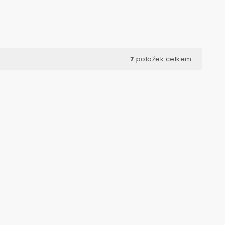
7
položek celkem
d:
32902
Kód:
32951