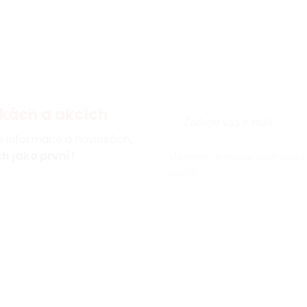
kách a akcích
te informace o novinkách,
h jako první!
Vložením e-mailu souhlasíte
údajů