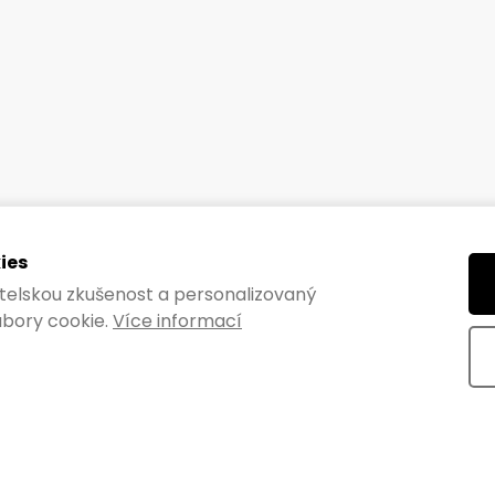
Kód:
32901
ies
vatelskou zkušenost a personalizovaný
bory cookie.
Více informací
řížka DESIGN
luminum elox
PH
DO KOŠÍKU