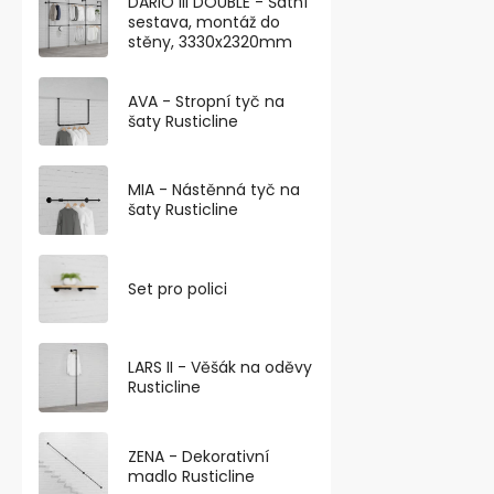
DARIO III DOUBLE - Šatní
sestava, montáž do
stěny, 3330x2320mm
AVA - Stropní tyč na
šaty Rusticline
MIA - Nástěnná tyč na
šaty Rusticline
Ventilační m
Aluminum el
Set pro polici
Skladem
81,82 ,- bez DP
99 ,-
LARS II - Věšák na oděvy
Rusticline
Designová hli
o šířce 120 m
18 mm. Montáž.
ZENA - Dekorativní
madlo Rusticline