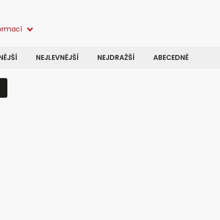
formací
ĚJŠÍ
NEJLEVNĚJŠÍ
NEJDRAŽŠÍ
ABECEDNĚ
Kód:
32943
Kó