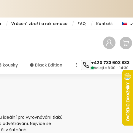
a
Vrácení zboží a reklamace
FAQ
Kontakt
+420 733 603 833
é kousky
⚫️ Black Edition
✨ Novinky
Návody a ti
Volejte 8:00 - 14:30
u ideální pro vyrovnávání tlaků
 odvětrávání. Nejvíce se
 či v šatnách.