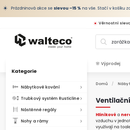
☀️
Prázdninová akce se
slevou –15 %
na vše. Stačí v košíku 
Věrnostní slev
🌸 Výprodej
Kategorie
CZK /
Domů
/
Nábyt
Nábytkové kování
Trubkový systém Rusticline
Ventilačn
Nástěnné regály
Hliníkové
a
ner
vzduchu v jednot
Nohy a rámy
využívají na toa