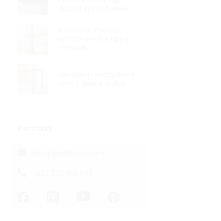
199 ,-
výsuvů pro nábytek?
Designová hli
Rusticline: Přehled
o šířce 60 mm
komponentů a tipy k
25 mm. Montáž
montáži
Jak upevnit nábytkové
nohy k desce stolu?
Kontakt
eshop
@
walteco.com
+420 733 603 833