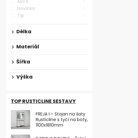
Akce
0
Novinka
0
Tip
0
Ventilační m
Délka
Aluminum el
Materiál
123,14 ,- bez D
Šířka
149 ,-
Designová hli
Výška
o šířce 70 mm
18 mm. Montáž
TOP RUSTICLINE SESTAVY
FREJA I - Stojan na šaty
Rusticline s tyčí na boty,
1100x1810mm