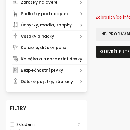
Zarážky na dveře
Podložky pod nábytek
Zobrazit více in
Úchytky, madla, knopky
NEJPRODÁVAN
Věšáky a háčky
Konzole, držáky polic
OTEVŘÍT FILTR
Kolečka a transportní desky
Bezpečnostní prvky
Dětské pojistky, zábrany
FILTRY
Skladem
7