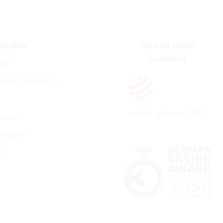
dněte
Získali jsme
ocenění
ipy
nější produkty
alení
kousky
on