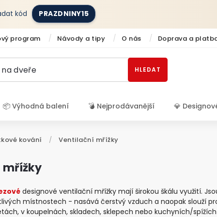
zadat kód
PRAZDNINY15
ový program
Návody a tipy
O nás
Doprava a platb
HLEDAT
📦 Výhodná balení
💣 Nejprodávanější
💎 Designov
Přihlášení
kové kování
/
Ventilační mřížky
í mřížky
ezové
designové ventilační mřížky mají širokou škálu využití. Jso
livých místnostech - nasává čerstvý vzduch a naopak slouží pro
letách, v koupelnách, skladech, sklepech nebo kuchyních/spížích