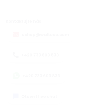
Kontaktujte nás
eshop@walteco.com
+420 733 603 833
+420 733 603 833
Otevřít live chat