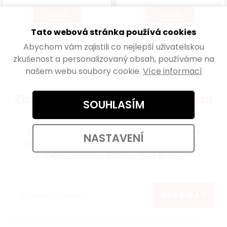
DETAIL
DETAIL
Tato webová stránka používá cookies
Abychom vám zajistili co nejlepší uživatelskou
zkušenost a personalizovaný obsah, používáme na
našem webu soubory cookie.
Více informací
Získejte přehled o všech
novinkách
SOUHLASÍM
a akcích
Přihlaste se k odběru newsletteru a získejte
NASTAVENÍ
informace o novinkách, zajímavých článcích
a
exkluzivních akcích jako první!
ODEBÍRAT
Vložením e-mailu souhlasíte s
podmínkami ochrany