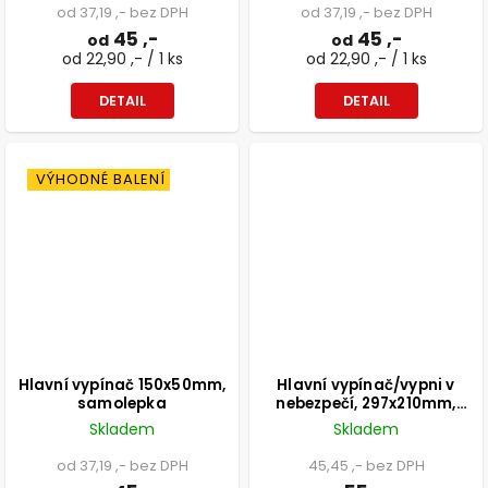
od 37,19 ,- bez DPH
od 37,19 ,- bez DPH
45 ,-
45 ,-
od
od
od 22,90 ,- / 1 ks
od 22,90 ,- / 1 ks
DETAIL
DETAIL
VÝHODNÉ BALENÍ
Hlavní vypínač 150x50mm,
Hlavní vypínač/vypni v
samolepka
nebezpečí, 297x210mm,
formát A4, samolepka
Skladem
Skladem
od 37,19 ,- bez DPH
45,45 ,- bez DPH