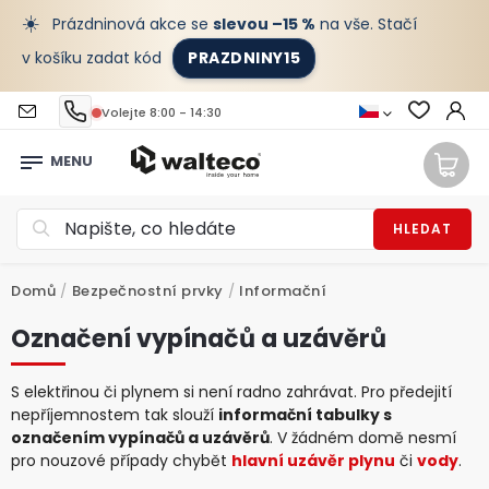
☀️
Prázdninová akce se
slevou –15 %
na vše. Stačí
v košíku zadat kód
PRAZDNINY15
Volejte 8:00 - 14:30
HLEDAT
Domů
/
Bezpečnostní prvky
/
Informační
Označení vypínačů a uzávěrů
S elektřinou či plynem si není radno zahrávat. Pro předejití
nepříjemnostem tak slouží
informační tabulky s
označením vypínačů a uzávěrů
. V žádném domě nesmí
pro nouzové případy chybět
hlavní uzávěr plynu
či
vody
.