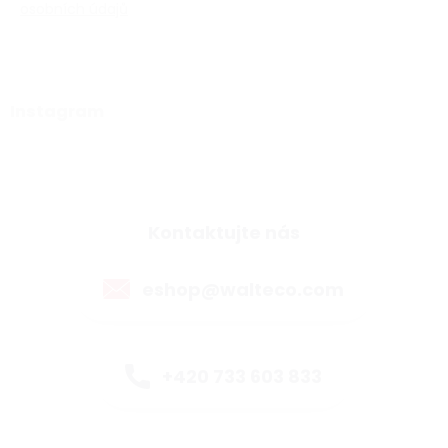
osobních údajů
Instagram
Kontaktujte nás
eshop@walteco.com
+420 733 603 833