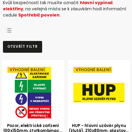
Kvůli bezpečnosti tak musíte označit
hlavní vypínač
elektřiny
, na veřejná místa se k zásuvkám hodí informační
cedule
Spotřebič povolen
.
NEJPRODÁVANĚJŠÍ
OTEVŘÍT FILTR
NEJLEVNĚJŠÍ
NEJDRAŽŠÍ
ABECEDNĚ
VÝHODNÉ BALENÍ
VÝHODNÉ BALENÍ
Pozor, elektrické zařízení
HUP - hlavní uzávěr plynu
100x150mm, čtyřkombinace,
(žlutá), 210x80mm, plastová