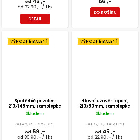
45 ,-
55 ,-
od
od 22,90 ,- / 1 ks
DO KOŠÍKU
DETAIL
VÝHODNÉ BALENÍ
VÝHODNÉ BALENÍ
Spotřebič povolen,
Hlavní uzávěr topení,
210x148mm, samolepka
210x80mm, samolepka
Skladem
Skladem
od 48,76 ,- bez DPH
od 37,19 ,- bez DPH
59 ,-
45 ,-
od
od
od 30,90 ,- / 1 ks
od 22,90 ,- / 1 ks