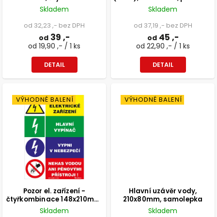
samolepka
tabulka
Skladem
Skladem
od 32,23 ,- bez DPH
od 37,19 ,- bez DPH
39 ,-
45 ,-
od
od
od 19,90 ,- / 1 ks
od 22,90 ,- / 1 ks
DETAIL
DETAIL
VÝHODNÉ BALENÍ
VÝHODNÉ BALENÍ
Pozor el. zařízení -
Hlavní uzávěr vody,
čtyřkombinace 148x210mm,
210x80mm, samolepka
formát A5, samolepka
Skladem
Skladem