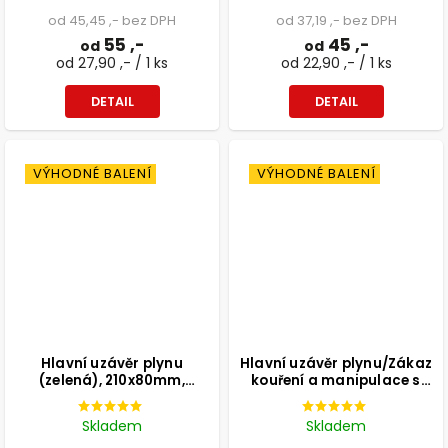
od 45,45 ,- bez DPH
od 37,19 ,- bez DPH
55 ,-
45 ,-
od
od
od 27,90 ,- / 1 ks
od 22,90 ,- / 1 ks
DETAIL
DETAIL
VÝHODNÉ BALENÍ
VÝHODNÉ BALENÍ
Hlavní uzávěr plynu
Hlavní uzávěr plynu/Zákaz
(zelená), 210x80mm,
kouření a manipulace s
samolepka
plamenem!, 150x80mm,
samolepka
Skladem
Skladem