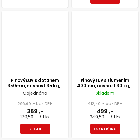
Plnovýsuv s dotahem
Plnovýsuv s tlumením
350mm, nosnost 35 kg, 1
400mm, nosnost 30 kg, 1
pár
pár
Objednáno
Skladem
296,69 ,- bez DPH
412,40 ,- bez DPH
359 ,-
499 ,-
179,50 ,- / 1 ks
249,50 ,- / 1 ks
DETAIL
DO KOŠÍKU