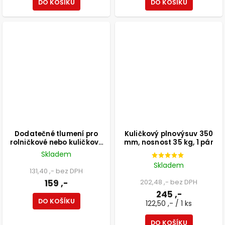
DO KOŠÍKU
DO KOŠÍKU
Dodatečné tlumení pro
Kuličkový plnovýsuv 350
rolničkové nebo kuličkové
mm, nosnost 35 kg, 1 pár
výsuvy
Skladem
Skladem
131,40 ,- bez DPH
159 ,-
202,48 ,- bez DPH
245 ,-
DO KOŠÍKU
122,50 ,- / 1 ks
DO KOŠÍKU