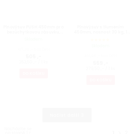
Plnovýsuv PUSH 450mm pro
Plnovýsuv s tlumením
bezúchytkovou zásuvku,
450mm, nosnost 30 kg, 1
nosnost 25 kg, 1 pár
pár
Skladem
Skladem
417,36 ,- bez DPH
505 ,-
461,98 ,- bez DPH
252,50 ,- / 1 ks
559 ,-
279,50 ,- / 1 ks
DO KOŠÍKU
DO KOŠÍKU
Načíst další 3
Nacházíte se
1
2
na straně 1 z