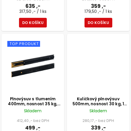
635 ,-
359 ,-
317,50 ,- / 1 ks
179,50 ,- / 1 ks
DO KOŠÍKU
DO KOŠÍKU
TOP PRODUKT
Plnovýsuv s tlumením
Kuličkový plnovýsuv
400mm, nosnost 35 kg,
500mm, nosnost 30 kg, 1
černá, 1 pár
pár
Skladem
Skladem
412,40 ,- bez DPH
280,17 ,- bez DPH
499 ,-
339 ,-