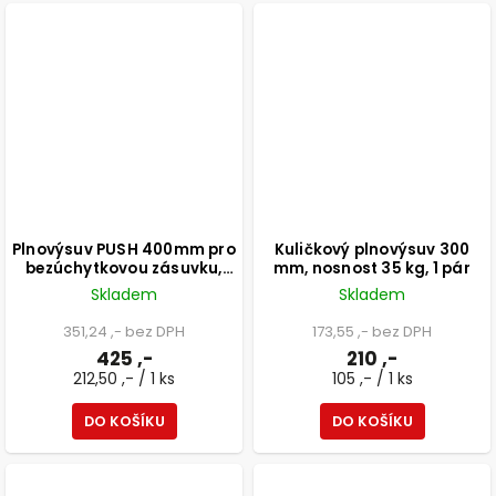
Plnovýsuv PUSH 400mm pro
Kuličkový plnovýsuv 300
bezúchytkovou zásuvku,
mm, nosnost 35 kg, 1 pár
nosnost 25 kg, 1 pár
Skladem
Skladem
351,24 ,- bez DPH
173,55 ,- bez DPH
425 ,-
210 ,-
212,50 ,- / 1 ks
105 ,- / 1 ks
DO KOŠÍKU
DO KOŠÍKU