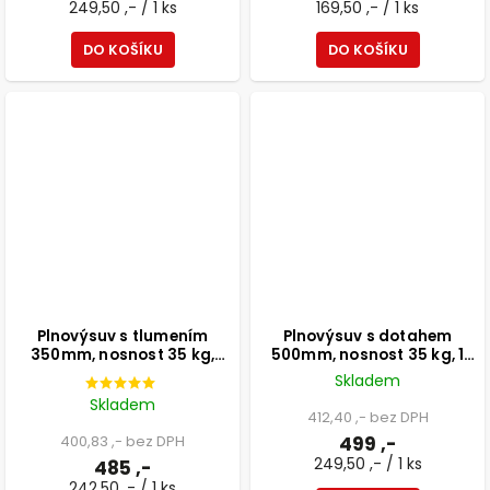
249,50 ,- / 1 ks
169,50 ,- / 1 ks
DO KOŠÍKU
DO KOŠÍKU
Plnovýsuv s tlumením
Plnovýsuv s dotahem
350mm, nosnost 35 kg,
500mm, nosnost 35 kg, 1
černá, 1 pár
pár
Skladem
Skladem
412,40 ,- bez DPH
400,83 ,- bez DPH
499 ,-
249,50 ,- / 1 ks
485 ,-
242,50 ,- / 1 ks