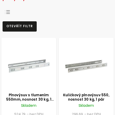
NEJPRODÁVANĚJŠÍ
OTEVŘÍT FILTR
NEJLEVNĚJŠÍ
NEJDRAŽŠÍ
ABECEDNĚ
Plnovýsuv s tlumením
Kuličkový plnovýsuv 550,
550mm, nosnost 30 kg, 1
nosnost 30 kg, 1 pár
pár
Skladem
Skladem
524,79 ,- bez DPH
296,69 ,- bez DPH