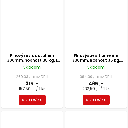
Plnovýsuv s dotahem
Plnovýsuv s tlumením
300mm, nosnost 35 kg, 1
300mm, nosnost 35 kg,
pár
černá, 1 pár
Skladem
Skladem
260,33 ,- bez DPH
384,30 ,- bez DPH
315 ,-
465 ,-
157,50 ,- / 1 ks
232,50 ,- / 1 ks
DO KOŠÍKU
DO KOŠÍKU