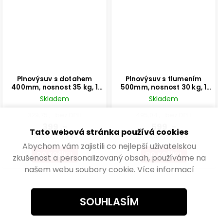
Plnovýsuv s dotahem
Plnovýsuv s tlumením
400mm, nosnost 35 kg, 1
500mm, nosnost 30 kg, 1
pár
pár
Skladem
Skladem
329,75 ,- bez DPH
495,04 ,- bez DPH
399 ,-
599 ,-
Tato webová stránka používá cookies
199,50 ,- / 1 ks
299,50 ,- / 1 ks
Abychom vám zajistili co nejlepší uživatelskou
DO KOŠÍKU
DO KOŠÍKU
zkušenost a personalizovaný obsah, používáme na
našem webu soubory cookie.
Více informací
SOUHLASÍM