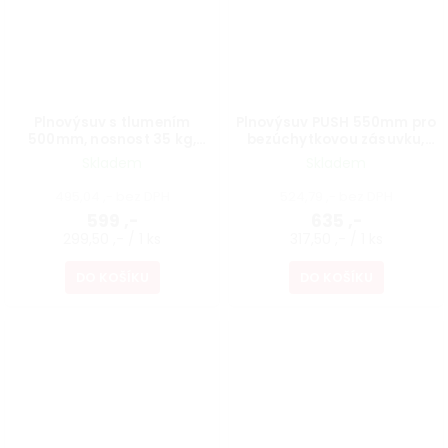
Plnovýsuv s tlumením
Plnovýsuv PUSH 550mm pro
500mm, nosnost 35 kg,
bezúchytkovou zásuvku,
černá, 1 pár
nosnost 25 kg, 1 pár
Skladem
Skladem
495,04 ,- bez DPH
524,79 ,- bez DPH
599 ,-
635 ,-
299,50 ,- / 1 ks
317,50 ,- / 1 ks
DO KOŠÍKU
DO KOŠÍKU