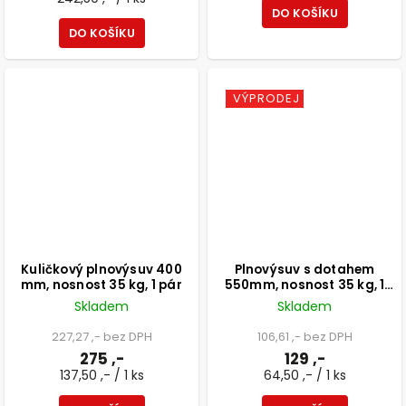
DO KOŠÍKU
DO KOŠÍKU
VÝPRODEJ
Kuličkový plnovýsuv 400
Plnovýsuv s dotahem
mm, nosnost 35 kg, 1 pár
550mm, nosnost 35 kg, 1
pár
Skladem
Skladem
227,27 ,- bez DPH
106,61 ,- bez DPH
275 ,-
129 ,-
137,50 ,- / 1 ks
64,50 ,- / 1 ks