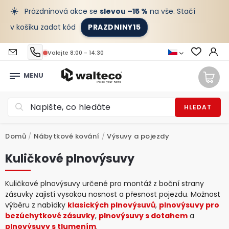
☀️
Prázdninová akce se
slevou –15 %
na vše. Stačí
v košíku zadat kód
PRAZDNINY15
Volejte 8:00 - 14:30
HLEDAT
Domů
/
Nábytkové kování
/
Výsuvy a pojezdy
Kuličkové plnovýsuvy
Kuličkové plnovýsuvy určené pro montáž z boční strany
zásuvky zajistí vysokou nosnost a přesnost pojezdu. Možnost
výběru z nabídky
klasických plnovýsuvů
,
plnovýsuvy pro
bezúchytkové zásuvky
,
plnovýsuvy s dotahem
a
plnovýsuvy s tlumením
.