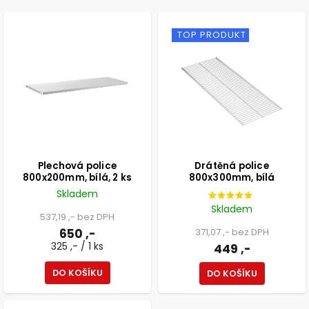
NEJDRAŽŠÍ
ABECEDNĚ
TOP PRODUKT
Plechová police
Drátěná police
800x200mm, bílá, 2 ks
800x300mm, bílá
Skladem
Skladem
537,19 ,- bez DPH
650 ,-
371,07 ,- bez DPH
325 ,- / 1 ks
449 ,-
DO KOŠÍKU
DO KOŠÍKU