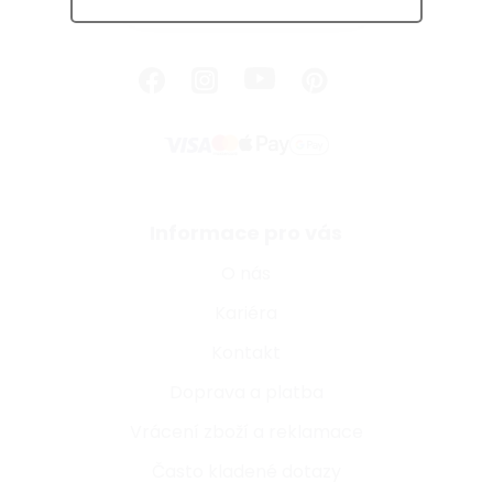
Informace pro vás
O nás
Kariéra
Kontakt
Doprava a platba
Vrácení zboží a reklamace
Často kladené dotazy