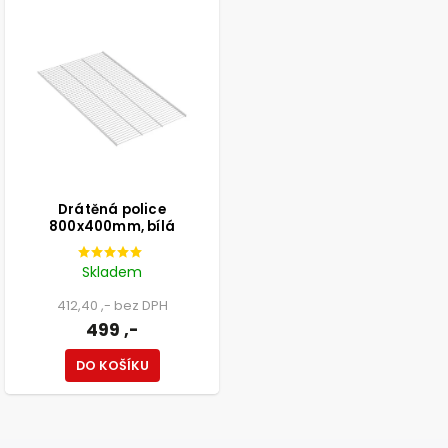
Drátěná police
800x400mm, bílá
Skladem
412,40 ,- bez DPH
499 ,-
DO KOŠÍKU