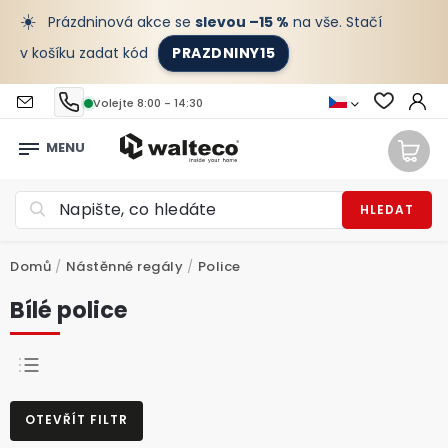
☀️
Prázdninová akce se
slevou –15 %
na vše. Stačí
v košíku zadat kód
PRAZDNINY15
Volejte 8:00 - 14:30
HLEDAT
Domů
/
Nástěnné regály
/
Police
Bílé police
NEJPRODÁVANĚJŠÍ
OTEVŘÍT FILTR
NEJLEVNĚJŠÍ