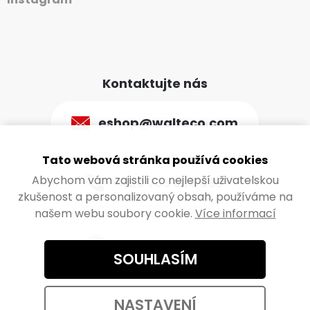
Kontaktujte nás
eshop@walteco.com
Tato webová stránka používá cookies
Abychom vám zajistili co nejlepší uživatelskou
+420 733 603 833
zkušenost a personalizovaný obsah, používáme na
našem webu soubory cookie.
Více informací
+420 733 603 833
SOUHLASÍM
NASTAVENÍ
Otevřít live chat