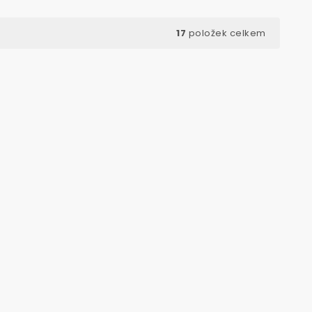
17
položek celkem
d:
100510
Kód:
100516