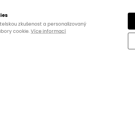
kem o průměru 43 mm s
průměru 25 mm s maximální no
ostí 12 kg. S...
30 kg. S výběrem neodymových
ies
vatelskou zkušenost a personalizovaný
bory cookie.
Více informací
Kód:
100505
Kó
ym kulatý průměr
Magnet neodym kruhový pr