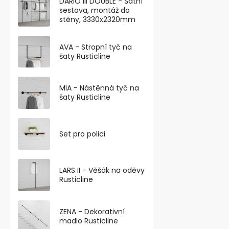
DARIO III DOUBLE - Šatní
sestava, montáž do
stěny, 3330x2320mm
AVA - Stropní tyč na
šaty Rusticline
Pogumovaný
MIA - Nástěnná tyč na
průměr 22mm
šaty Rusticline
3,5kg
Skladem
114,88 ,- bez D
Set pro polici
139 ,-
Neodymový p
LARS II - Věšák na oděvy
magnet s háč
Rusticline
maximální nosn
ZENA - Dekorativní
madlo Rusticline