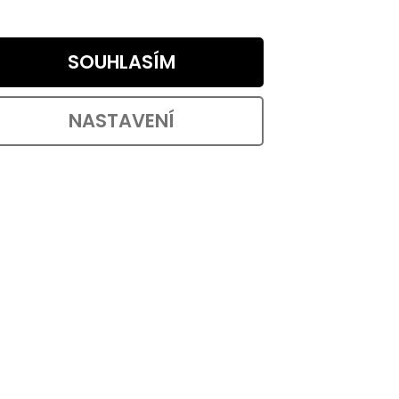
sností
Neodymový magnet ve tvaru kvádru o
...
šířce 25,4 mm, hloubce 12,7 mm a
výšce 6,4 mm s nosností 3,8...
SOUHLASÍM
NASTAVENÍ
d:
100501
Kód:
100500
ůměr
Magnet neodym kruhový průměr