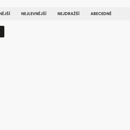
ĚJŠÍ
NEJLEVNĚJŠÍ
NEJDRAŽŠÍ
ABECEDNĚ
Kód:
100502
Kó