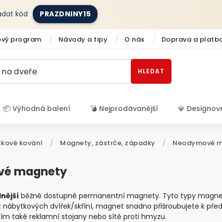
zadat kód
PRAZDNINY15
ový program
Návody a tipy
O nás
Doprava a platb
HLEDAT
📦 Výhodná balení
💣 Nejprodávanější
💎 Designov
Přihlášení
kové kování
/
Magnety, zástrče, západky
/
Neodymové m
vé magnety
lnější
běžně dostupné permanentní magnety. Tyto typy magnetů 
 nábytkových dvířek/skříní, magnet snadno přišroubujete k pře
 jím také reklamní stojany nebo sítě proti hmyzu.