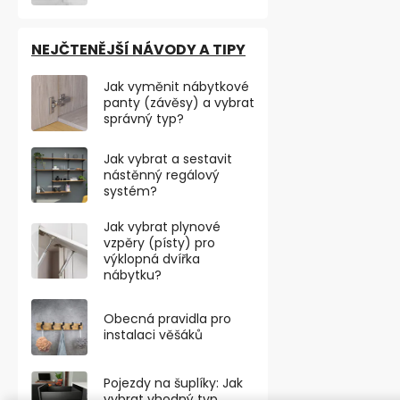
NEJČTENĚJŠÍ NÁVODY A TIPY
Jak vyměnit nábytkové
panty (závěsy) a vybrat
správný typ?
Jak vybrat a sestavit
nástěnný regálový
systém?
Jak vybrat plynové
vzpěry (písty) pro
výklopná dvířka
Pogumovaný
nábytku?
průměr 43mm
12kg
Skladem
Obecná pravidla pro
instalaci věšáků
197,52 ,- bez D
239 ,-
Pojezdy na šuplíky: Jak
Neodymový p
vybrat vhodný typ