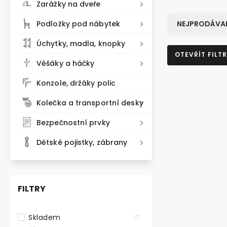
Zarážky na dveře
Podložky pod nábytek
NEJPRODÁVAN
Úchytky, madla, knopky
OTEVŘÍT FILTR
Věšáky a háčky
Konzole, držáky polic
TIP
Kolečka a transportní desky
Bezpečnostní prvky
Dětské pojistky, zábrany
FILTRY
Skladem
17