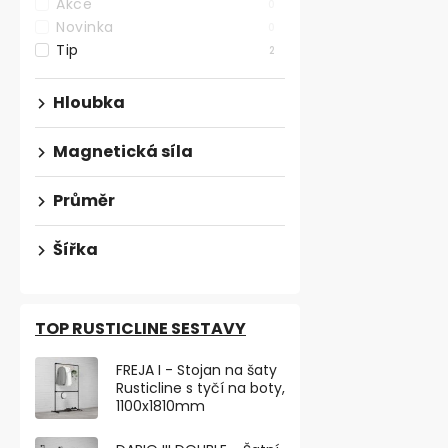
Akce
0
Magnet neod
Novinka
0
přilnavost 2k
Tip
2
Skladem
Hloubka
164,46 ,- bez D
199 ,-
Magnetická síla
33,17 ,- / 1 ks
Neodymový ma
Průměr
rozměru šířka
hloubka 2 mm s
Šířka
TOP RUSTICLINE SESTAVY
FREJA I - Stojan na šaty
Rusticline s tyčí na boty,
1100x1810mm