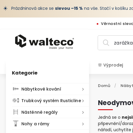
☀️
Prázdninová akce se
slevou –15 %
na vše. Stačí v košíku 
Věrnostní slev
🌸 Výprodej
Kategorie
CZK /
Domů
/
Nábyt
Nábytkové kování
Trubkový systém Rusticline
Neodymo
Nástěnné regály
Jedná se o
nejsi
připevnění/doraz
Nohy a rámy
nářadí, uchytíte