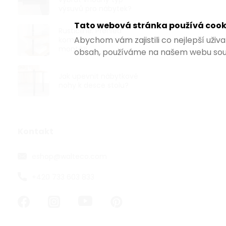
magnet s háč
výsuvů pro nábytek?
maximální nosn
Tato webová stránka používá cook
Rusticline: Přehled
Abychom vám zajistili co nejlepší uži
komponentů a tipy k
montáži
obsah, používáme na našem webu sou
Jak upevnit nábytkové
nohy k desce stolu?
Kontakt
eshop
@
walteco.com
+420 733 603 833
Magnet neod