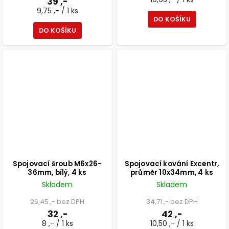
39 ,-
9,75 ,- / 1 ks
DO KOŠÍKU
DO KOŠÍKU
Spojovací šroub M6x26-
Spojovací kování Excentr,
36mm, bílý, 4 ks
průměr 10x34mm, 4 ks
Skladem
Skladem
26,45 ,- bez DPH
34,71 ,- bez DPH
32 ,-
42 ,-
8 ,- / 1 ks
10,50 ,- / 1 ks