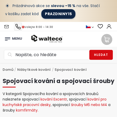
☀️
Prázdninová akce se
slevou –15 %
na vše. Stačí
v košíku zadat kód
PRAZDNINY15
Volejte 8:00 - 14:30
HLEDAT
Domů
/
Nábytkové kování
/
Spojovací kování
Spojovací kování a spojovací šrouby
V kategorii Spojovacího kování a spojovacích šroubů
naleznete spojovací
kování Excentr
, spojovací
kování pro
kuchyňské pracovní desky
, spojovací
šrouby M6 nebo M4
a
šrouby
komfirmáty.