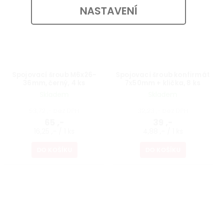
NASTAVENÍ
Spojovací šroub M6x26-
Spojovací šroub konfirmát
36mm, černý, 4 ks
7x50mm + klička, 8 ks
Skladem
Skladem
53,72 ,- bez DPH
32,23 ,- bez DPH
65 ,-
39 ,-
16,25 ,- / 1 ks
4,88 ,- / 1 ks
DO KOŠÍKU
DO KOŠÍKU