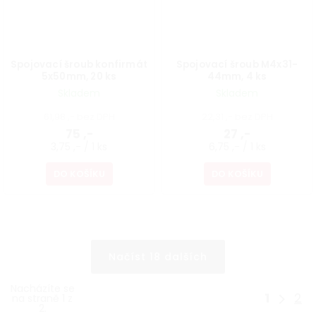
Spojovací šroub konfirmát
Spojovací šroub M4x31-
5x50mm, 20 ks
44mm, 4 ks
Skladem
Skladem
61,98 ,- bez DPH
22,31 ,- bez DPH
75 ,-
27 ,-
3,75 ,- / 1 ks
6,75 ,- / 1 ks
DO KOŠÍKU
DO KOŠÍKU
Načíst 18 dalších
Nacházíte se
1
2
na straně 1 z
2.