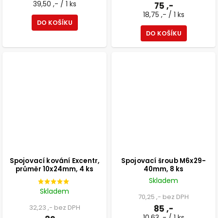
39,50 ,- / 1 ks
75 ,-
18,75 ,- / 1 ks
DO KOŠÍKU
DO KOŠÍKU
Spojovací kování Excentr,
Spojovací šroub M6x29-
průměr 10x24mm, 4 ks
40mm, 8 ks
Skladem
Skladem
70,25 ,- bez DPH
32,23 ,- bez DPH
85 ,-
10,63 ,- / 1 ks