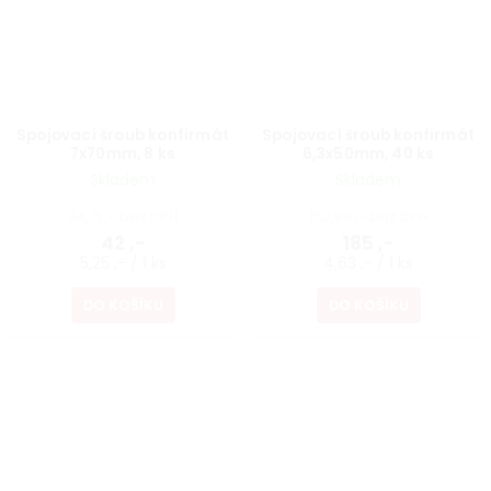
Spojovací šroub konfirmát
Spojovací šroub konfirmát
7x70mm, 8 ks
6,3x50mm, 40 ks
Skladem
Skladem
34,71 ,- bez DPH
152,89 ,- bez DPH
42 ,-
185 ,-
5,25 ,- / 1 ks
4,63 ,- / 1 ks
DO KOŠÍKU
DO KOŠÍKU