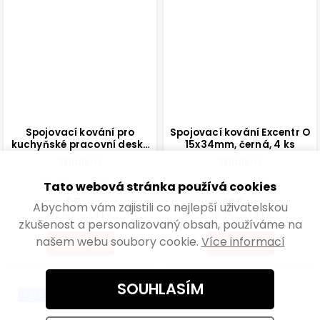
Spojovací kování pro
Spojovací kování Excentr O
kuchyňské pracovní desky
15x34mm, černá, 4 ks
60mm, 2 ks
Skladem
Skladem
Tato webová stránka používá cookies
53,72 ,- bez DPH
86,78 ,- bez DPH
65 ,-
105 ,-
Abychom vám zajistili co nejlepší uživatelskou
32,50 ,- / 1 ks
26,25 ,- / 1 ks
zkušenost a personalizovaný obsah, používáme na
našem webu soubory cookie.
Více informací
DO KOŠÍKU
DO KOŠÍKU
SOUHLASÍM
TOP PRODUKT