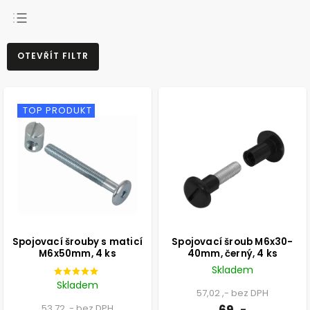
NEJPRODÁVANĚJŠÍ
OTEVŘÍT FILTR
NEJLEVNĚJŠÍ
NEJDRAŽŠÍ
ABECEDNĚ
TOP PRODUKT
Spojovací šrouby s maticí
Spojovací šroub M6x30-
M6x50mm, 4 ks
40mm, černý, 4 ks
Skladem
Skladem
57,02 ,- bez DPH
53,72 ,- bez DPH
69 ,-