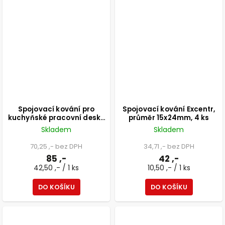
Spojovací kování pro
Spojovací kování Excentr,
kuchyňské pracovní desky
průměr 15x24mm, 4 ks
150mm, 2 ks
Skladem
Skladem
70,25 ,- bez DPH
34,71 ,- bez DPH
85 ,-
42 ,-
42,50 ,- / 1 ks
10,50 ,- / 1 ks
DO KOŠÍKU
DO KOŠÍKU