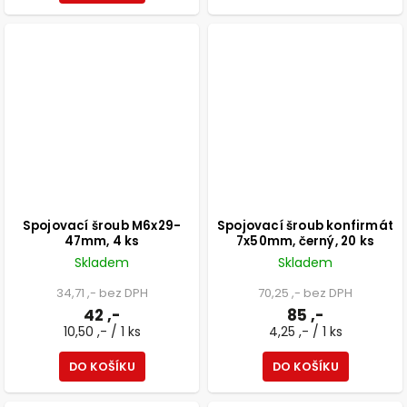
Spojovací šroub M6x29-
Spojovací šroub konfirmát
47mm, 4 ks
7x50mm, černý, 20 ks
Skladem
Skladem
34,71 ,- bez DPH
70,25 ,- bez DPH
42 ,-
85 ,-
10,50 ,- / 1 ks
4,25 ,- / 1 ks
DO KOŠÍKU
DO KOŠÍKU