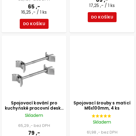
17,25 ,- / 1 ks
65 ,-
16,25 ,- / 1 ks
DO KOŠÍKU
DO KOŠÍKU
Spojovací kování pro
Spojovací šrouby s maticí
kuchyňské pracovní desky
M6x100mm, 4 ks
100mm, 2 ks
Skladem
Skladem
65,29 ,- bez DPH
79 ,-
61,98 ,- bez DPH