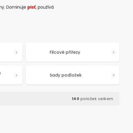
eny. Dominuje
plsť
, používá
Filcové přířezy
m
Sady podložek
140
položek celkem