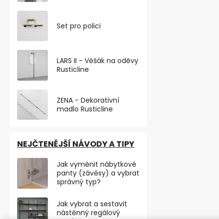
Filcový příř
samolepicí, 
Set pro polici
128,10 ,- bez D
155 ,-
LARS II - Věšák na oděvy
Rusticline
Samolepicí fi
200x300 mm v
povrchy před 
ZENA - Dekorativní
madlo Rusticline
NEJČTENĚJŠÍ NÁVODY A TIPY
Jak vyměnit nábytkové
panty (závěsy) a vybrat
správný typ?
Jak vybrat a sestavit
nástěnný regálový