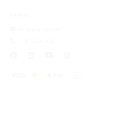
Kontakt
eshop
@
walteco.com
+420 733 603 833
Filcový příř
samolepicí, 
Skladem
136,36 ,- bez D
165 ,-
Samolepicí fi