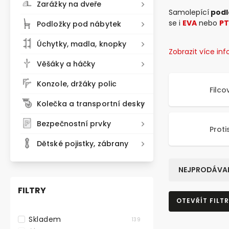
Zarážky na dveře
Samolepící
podl
se i
EVA
nebo
PT
Podložky pod nábytek
Úchytky, madla, knopky
Zobrazit více in
Věšáky a háčky
Konzole, držáky polic
Filco
Kolečka a transportní desky
Bezpečnostní prvky
Proti
Dětské pojistky, zábrany
NEJPRODÁVAN
FILTRY
OTEVŘÍT FILTR
Skladem
139