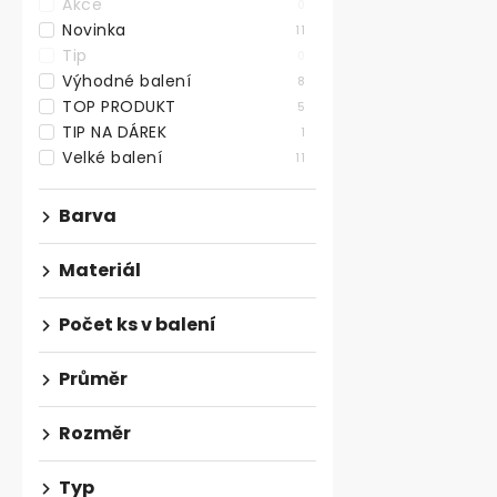
Akce
0
VÝHODNÉ BA
Novinka
11
TOP PRODU
Tip
0
Výhodné balení
8
TOP PRODUKT
5
TIP NA DÁREK
1
Velké balení
11
Barva
Materiál
Počet ks v balení
Filcové pod
samolepicí, 
Průměr
Rozměr
od 57,02 ,- be
69 ,-
od
od 35,90 ,- / 1
Typ