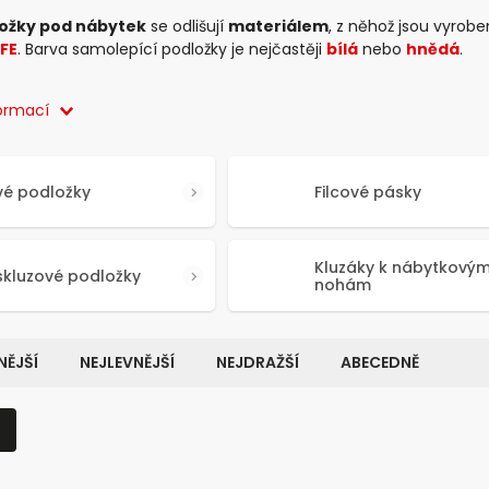
ožky pod nábytek
se odlišují
materiálem
, z něhož jsou vyrob
FE
. Barva samolepící podložky je nejčastěji
bílá
nebo
hnědá
.
formací
vé podložky
Filcové pásky
Kluzáky k nábytkový
skluzové podložky
nohám
ĚJŠÍ
NEJLEVNĚJŠÍ
NEJDRAŽŠÍ
ABECEDNĚ