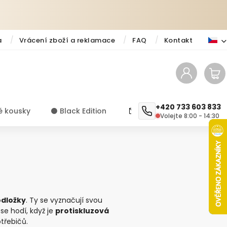
a
Vrácení zboží a reklamace
FAQ
Kontakt
+420 733 603 833
é kousky
⚫️ Black Edition
✨ Novinky
Návody a ti
Volejte 8:00 - 14:30
odložky
. Ty se vyznačují svou
 se hodí, když je
protiskluzová
třebičů.