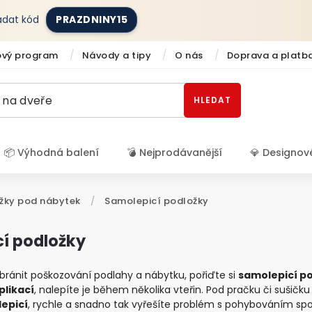
zadat kód
PRAZDNINY15
ový program
Návody a tipy
O nás
Doprava a platb
HLEDAT
📦 Výhodná balení
💣 Nejprodávanější
💎 Designov
Přihlášení
žky pod nábytek
/
Samolepicí podložky
í podložky
ránit poškozování podlahy a nábytku, pořiďte si
samolepicí p
likací
, nalepíte je během několika vteřin. Pod pračku či sušičku
epicí
, rychle a snadno tak vyřešíte problém s pohybováním spo