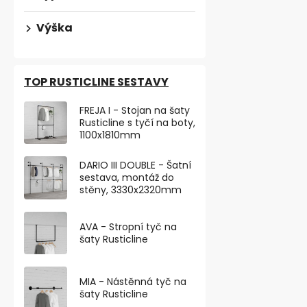
Samolepicí fi
Výška
rozměru 120x
Chrání povrch
TOP RUSTICLINE SESTAVY
FREJA I - Stojan na šaty
Rusticline s tyčí na boty,
1100x1810mm
DARIO III DOUBLE - Šatní
sestava, montáž do
stěny, 3330x2320mm
AVA - Stropní tyč na
šaty Rusticline
MIA - Nástěnná tyč na
šaty Rusticline