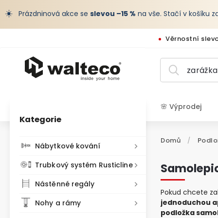
☀️
Prázdninová akce se
slevou –15 %
na vše. Stačí v košíku 
Věrnostní slev
🌸 Výprodej
Kategorie
CZK /
Domů
/
Podlo
Nábytkové kování
Trubkový systém Rusticline
Samolepic
Nástěnné regály
Pokud chcete zab
jednoduchou ap
Nohy a rámy
podložka samol