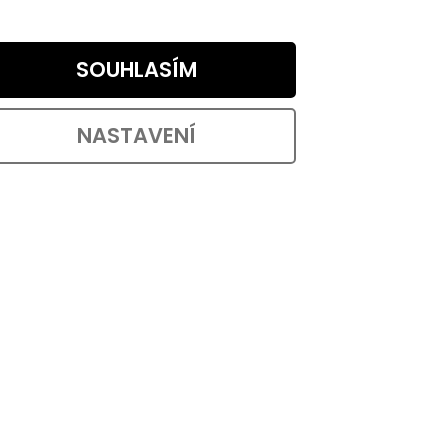
SOUHLASÍM
NASTAVENÍ
Protiskluzové podložky EVA
25x25mm, samolepicí, černé, 8 ks
Skladem
Skladem
23,97 ,- bez DPH
OŠÍKU
29 ,-
DO KOŠÍKU
3,63 ,- / 1 ks
změru
rání
Samolepicí protiskluzové podložky o
rozměru 25x25 mm v černé barvě. Z
lehkého, měkkého a pružného...
d:
85060
Kód:
84944