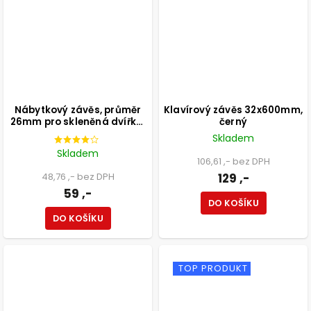
Nábytkový závěs, průměr
Klavírový závěs 32x600mm,
26mm pro skleněná dvířka,
černý
naložený
Skladem
Skladem
106,61 ,- bez DPH
48,76 ,- bez DPH
129 ,-
59 ,-
DO KOŠÍKU
DO KOŠÍKU
TOP PRODUKT