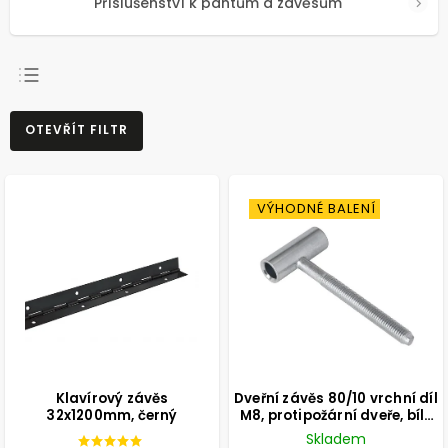
Příslušenství k pantům a závěsům
NEJPRODÁVANĚJŠÍ
OTEVŘÍT FILTR
NEJLEVNĚJŠÍ
NEJDRAŽŠÍ
ABECEDNĚ
VÝHODNÉ BALENÍ
Klavírový závěs
Dveřní závěs 80/10 vrchní díl
32x1200mm, černý
M8, protipožární dveře, bílý
pozink
Skladem