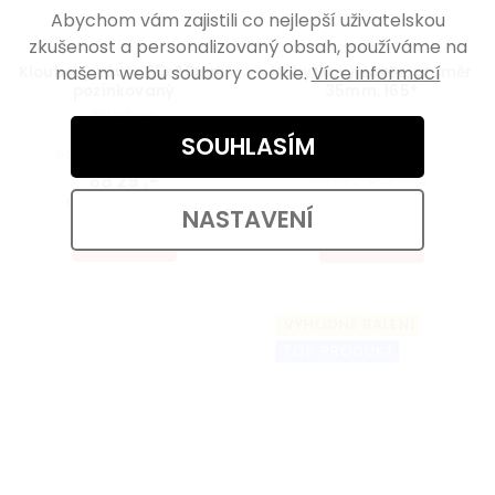
Abychom vám zajistili co nejlepší uživatelskou
zkušenost a personalizovaný obsah, používáme na
našem webu soubory cookie.
Více informací
Kloubový závěs 25x40mm,
Nábytkový závěs, průměr
pozinkovaný
35mm, 165°
Skladem
SOUHLASÍM
Skladem
od 23,97 ,- bez DPH
29 ,-
81,82 ,- bez DPH
od
od 9,90 ,- / 1 ks
99 ,-
NASTAVENÍ
DETAIL
DO KOŠÍKU
VÝHODNÉ BALENÍ
TOP PRODUKT