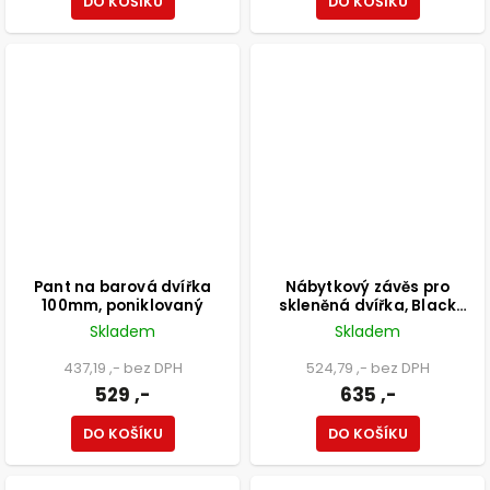
DO KOŠÍKU
DO KOŠÍKU
Pant na barová dvířka
Nábytkový závěs pro
100mm, poniklovaný
skleněná dvířka, Black
Edition, 1 pár
Skladem
Skladem
437,19 ,- bez DPH
524,79 ,- bez DPH
529 ,-
635 ,-
DO KOŠÍKU
DO KOŠÍKU