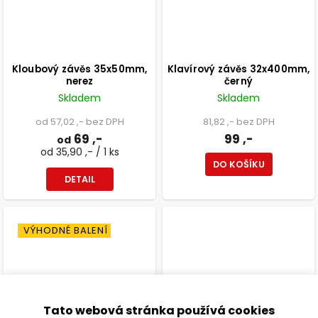
Kloubový závěs 35x50mm,
Klavírový závěs 32x400mm,
nerez
černý
Skladem
Skladem
od 57,02 ,- bez DPH
81,82 ,- bez DPH
69 ,-
99 ,-
od
od 35,90 ,- / 1 ks
DO KOŠÍKU
DETAIL
VÝHODNÉ BALENÍ
Tato webová stránka používá cookies