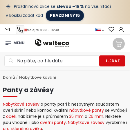
☀️
Prázdninová akce se
slevou –15 %
na vše. Stačí
v košíku zadat kód
PRAZDNINY15
Volejte 8:00 - 14:30
HLEDAT
Domů
/
Nábytkové kování
Panty a závěsy
Nábytkové závěsy
a panty patří k nezbytným součástem
dveří skříní nebo komod. Kvalitní
nábytkové panty
se vyrábějí
z
oceli
, nabízíme je s průměrem
35 mm
a
26 mm
. Některé
jsou vhodné i jako
dveřní panty
.
Nábytkové závěsy
vyrábíme i
pro skleněná dvířka
.