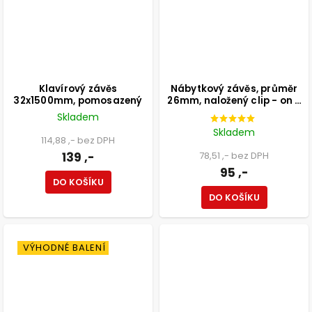
Klavírový závěs
Nábytkový závěs, průměr
32x1500mm, pomosazený
26mm, naložený clip - on s
integrovaným tlumením
Skladem
Skladem
114,88 ,- bez DPH
139 ,-
78,51 ,- bez DPH
95 ,-
DO KOŠÍKU
DO KOŠÍKU
VÝHODNÉ BALENÍ