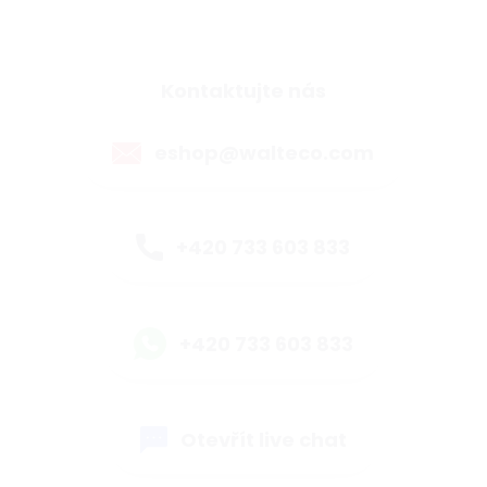
Kontaktujte nás
eshop@walteco.com
+420 733 603 833
+420 733 603 833
Otevřít live chat