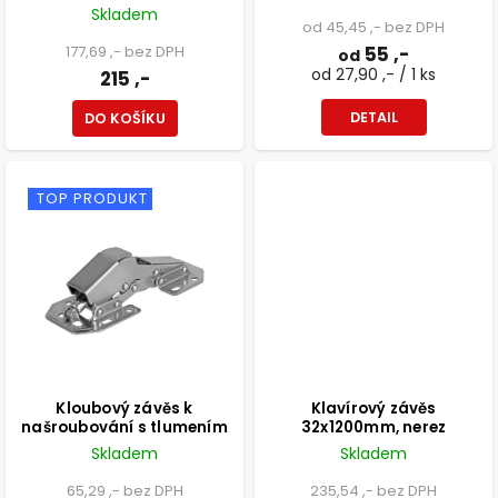
Skladem
od 45,45 ,- bez DPH
177,69 ,- bez DPH
55 ,-
od
od 27,90 ,- / 1 ks
215 ,-
DETAIL
DO KOŠÍKU
TOP PRODUKT
Kloubový závěs k
Klavírový závěs
našroubování s tlumením
32x1200mm, nerez
Skladem
Skladem
65,29 ,- bez DPH
235,54 ,- bez DPH