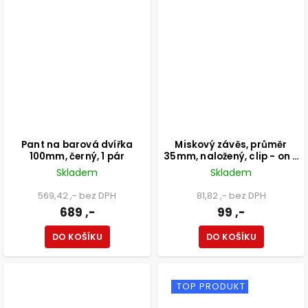
Pant na barová dvířka
Miskový závěs, průměr
100mm, černý, 1 pár
35mm, naložený, clip - on s
integrovaným tlumením
Skladem
Skladem
569,42 ,- bez DPH
81,82 ,- bez DPH
689 ,-
99 ,-
DO KOŠÍKU
DO KOŠÍKU
TOP PRODUKT