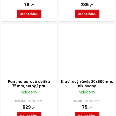
79 ,-
285 ,-
DO KOŠÍKU
DO KOŠÍKU
Pant na barová dvířka
Klavírový závěs 20x600mm,
75mm, černý,1 pár
niklovaný
Skladem
Skladem
519,83 ,- bez DPH
61,98 ,- bez DPH
629 ,-
75 ,-