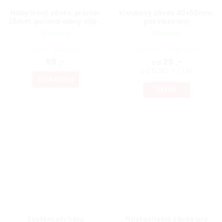
Nábytkový závěs, průměr
Kloubový závěs 40x60mm,
26mm, polonaložený clip -
pozinkovaný
on s integrovaným
Skladem
Skladem
tlumením
81,82 ,- bez DPH
od 23,97 ,- bez DPH
99 ,-
29 ,-
od
od 15,90 ,- / 1 ks
DO KOŠÍKU
DETAIL
Systém otvírání
Nastavitelný závěs pro