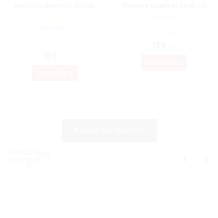
bezúchytkových dvířek
dřevěné dveře průměr 14
Push to open magnet
mm, bílý pozink, nosnost 45
Skladem
120mm, šedý
kg
Skladem
156,20 ,- bez DPH
139,67 ,- bez DPH
189 ,-
169 ,-
DO KOŠÍKU
DO KOŠÍKU
Načíst 24 dalších
Nacházíte se
1
6
na straně 1 z
6.