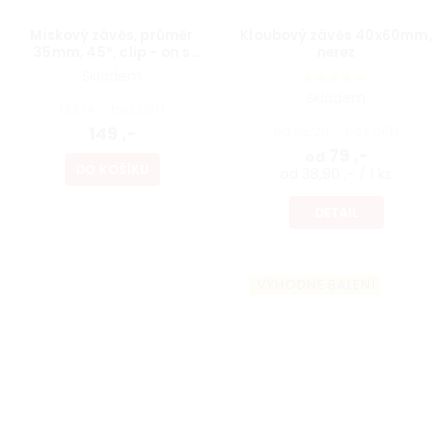
Miskový závěs, průměr
Kloubový závěs 40x60mm,
35mm, 45°, clip - on s
nerez
integrovaným tlumením
Skladem
Skladem
123,14 ,- bez DPH
149 ,-
od 65,29 ,- bez DPH
79 ,-
od
DO KOŠÍKU
od 38,90 ,- / 1 ks
DETAIL
VÝHODNÉ BALENÍ