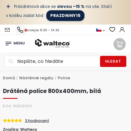
☀️
Prázdninová akce se
slevou –15 %
na vše. Stačí
v košíku zadat kód
PRAZDNINY15
Volejte 8:00 - 14:30
HLEDAT
Domů
/
Nástěnné regály
/
Police
Drátěná police 800x400mm, bílá
Kód:
915031100
3 hodnocení
Značka:
Walteco