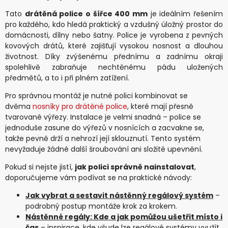
Tato
drátěná police o šířce 400 mm
je ideálním řešením
pro každého, kdo hledá praktický a vzdušný úložný prostor do
domácnosti, dílny nebo šatny. Police je vyrobena z pevných
kovových drátů, které zajišťují vysokou nosnost a dlouhou
životnost. Díky zvýšenému přednímu a zadnímu okraji
spolehlivě zabraňuje nechtěnému pádu uložených
předmětů, a to i při plném zatížení.
Pro správnou montáž je nutné polici kombinovat se
dvěma
nosníky pro drátěné police
, které mají přesně
tvarované výřezy. Instalace je velmi snadná – police se
jednoduše zasune do výřezů v nosnících a zacvakne se,
takže pevně drží a nehrozí její sklouznutí. Tento systém
nevyžaduje žádné další šroubování ani složité upevnění.
Pokud si nejste jistí,
jak polici správně nainstalovat
,
doporučujeme vám podívat se na praktické návody:
Jak vybrat a sestavit nástěnný regálový systém
–
podrobný postup montáže krok za krokem.
Nástěnné regály: Kde a jak pomůžou ušetřit místo i
čas
– inspirace, kde všude lze regálové systémy využít.