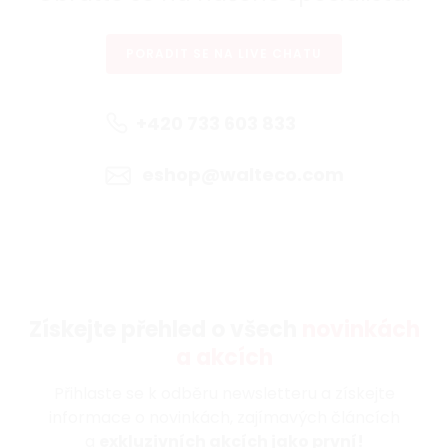
PORADIT SE NA LIVE CHATU
+420 733 603 833
eshop@walteco.com
Získejte přehled o všech
novinkách
a akcích
Přihlaste se k odběru newsletteru a získejte
informace o novinkách, zajímavých článcích
a
exkluzivních akcích jako první!