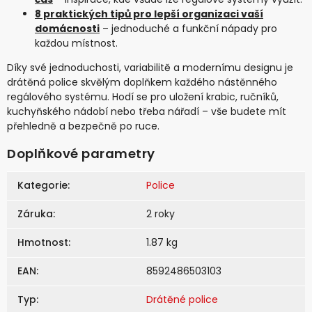
8 praktických tipů pro lepší organizaci vaší
domácnosti
– jednoduché a funkční nápady pro
každou místnost.
Díky své jednoduchosti, variabilitě a modernímu designu je
drátěná police skvělým doplňkem každého nástěnného
regálového systému. Hodí se pro uložení krabic, ručníků,
kuchyňského nádobí nebo třeba nářadí – vše budete mít
přehledně a bezpečně po ruce.
Doplňkové parametry
Kategorie
:
Police
Záruka
:
2 roky
Hmotnost
:
1.87 kg
EAN
:
8592486503103
Typ
:
Drátěné police