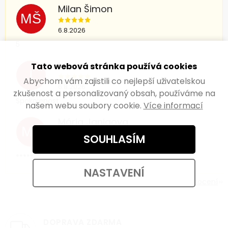
Milan Šimon
MŠ
6.8.2026
5
Ivana
Tato webová stránka používá cookies
I
Abychom vám zajistili co nejlepší uživatelskou
6.8.2026
zkušenost a personalizovaný obsah, používáme na
Spokojenost
našem webu soubory cookie.
Více informací
Mária Janigova
MJ
SOUHLASÍM
5.8.2026
*****
NASTAVENÍ
Zobrazit další hodnocení
DOPRAVA ZDARMA