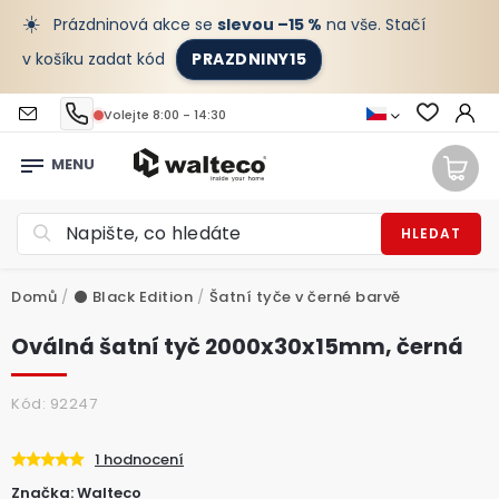
☀️
Prázdninová akce se
slevou –15 %
na vše. Stačí
v košíku zadat kód
PRAZDNINY15
Volejte 8:00 - 14:30
HLEDAT
Domů
/
⚫️ Black Edition
/
Šatní tyče v černé barvě
Oválná šatní tyč 2000x30x15mm, černá
Kód:
92247
1 hodnocení
Značka:
Walteco