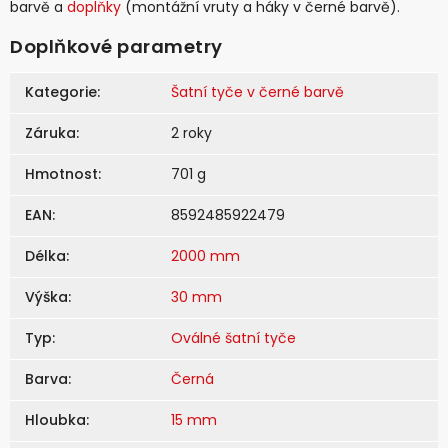
barvě a
doplňky
(montážní vruty a háky v černé barvě).
Doplňkové parametry
Kategorie
:
Šatní tyče v černé barvě
Záruka
:
2 roky
Hmotnost
:
701 g
EAN
:
8592485922479
Délka
:
2000 mm
Výška
:
30 mm
Typ
:
Oválné šatní tyče
Barva
:
Černá
Hloubka
:
15 mm