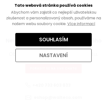
Tato webová stránka používá cookies
Abychom vám zajistili co nejlepší uživatelskou
zkušenost a personalizovaný obsah, používáme na
našem webu soubory cookie.
Více informací
SOUHLASÍM
Nevíte si rady s výběrem správného
produktu?
Obraťte se na našeho specialistu.
NASTAVENÍ
PORADIT SE NA LIVE CHATU
+420 733 603 833
eshop@walteco.com