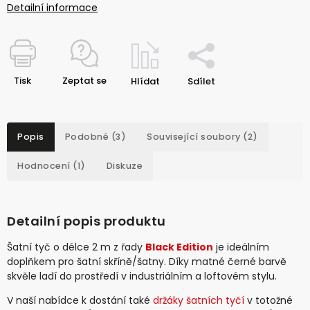
Detailní informace
Tisk
Zeptat se
Hlídat
Sdílet
Popis
Podobné (3)
Související soubory (2)
Hodnocení (1)
Diskuze
Detailní popis produktu
Šatní tyč o délce 2 m z řady
Black Edition
je ideálním
doplňkem pro šatní skříně/šatny. Díky matné černé barvě
skvěle ladí do prostředí v industriálním a loftovém stylu.
V naší nabídce k dostání také
držáky šatních tyčí
v totožné