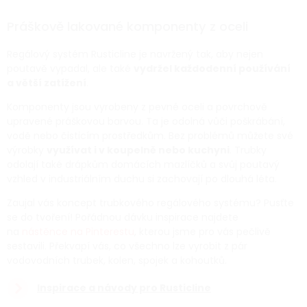
Práškově lakované komponenty z oceli
Regálový systém Rusticline je navržený tak, aby nejen
poutavě vypadal, ale také
vydržel každodenní používání
a větší zatížení
.
Komponenty jsou vyrobeny z pevné oceli a povrchově
upravené práškovou barvou. Ta je odolná vůči poškrábání,
vodě nebo čisticím prostředkům. Bez problémů můžete své
výrobky
využívat i v koupelně nebo kuchyni
. Trubky
odolají také drápkům domácích mazlíčků a svůj poutavý
vzhled v industriálním duchu si zachovají po dlouhá léta.
Zaujal vás koncept trubkového regálového systému? Pusťte
se do tvoření! Pořádnou dávku inspirace najdete
na
nástěnce na Pinterestu
, kterou jsme pro vás pečlivě
sestavili. Překvapí vás, co všechno lze vyrobit z pár
vodovodních trubek, kolen, spojek a kohoutků.
Inspirace a návody pro Rusticline