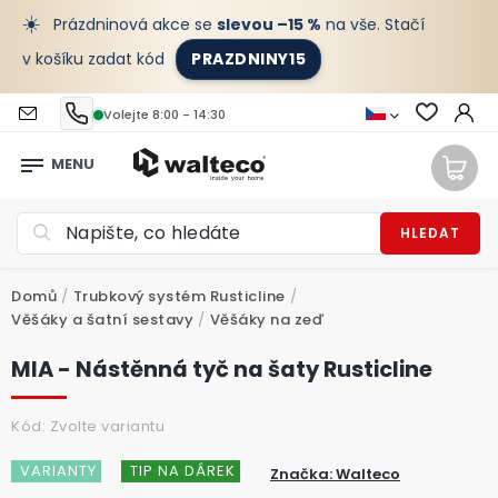
☀️
Prázdninová akce se
slevou –15 %
na vše. Stačí
v košíku zadat kód
PRAZDNINY15
Volejte 8:00 - 14:30
HLEDAT
Domů
/
Trubkový systém Rusticline
/
Věšáky a šatní sestavy
/
Věšáky na zeď
MIA - Nástěnná tyč na šaty Rusticline
Kód:
Zvolte variantu
VARIANTY
TIP NA DÁREK
Značka:
Walteco