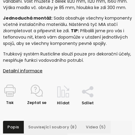
variabilní. Volit můžete z délek 820 mm, 1120 mm, 1560 mm.
Výška madla vč. obruby je 85 mm, hloubka ke zdi 300 mm.
Jednoduchá montáž:
Sada obsahuje všechny komponenty
včetně instalačního materiálu. Nástěnná tyč MIA stačí
zkompletovat a připevnit ke zdi.
TIP:
Přibalili jsme pro vás i
teflonovou nit, která vám dopomůže v utažení jednotlivých
spojů, aby se všechny komponenty pevně spojily.
Trubkový systém Rusticline slouží pouze pro dekorační účely,
nesplňuje funkci vodovodního potrubí.
Detailní informace
Tisk
Zeptat se
Hlídat
Sdílet
Popis
Související soubory (8)
Videa (5)