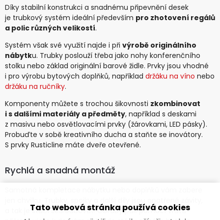
Díky stabilní konstrukci a snadnému připevnění desek
je trubkový systém ideální především
pro zhotovení regálů
a polic různých velikostí
.
Systém však své využití najde i při
výrobě originálního
nábytk
u. Trubky poslouží třeba jako nohy konferenčního
stolku nebo základ originální barové židle. Prvky jsou vhodné
i pro výrobu bytových doplňků, například
držáku na víno
nebo
držáku na ručníky
.
Komponenty můžete s trochou šikovnosti
zkombinovat
i s dalšími materiály a předměty
, například s deskami
z masivu nebo osvětlovacími prvky (žárovkami, LED pásky).
Probuďte v sobě kreativního ducha a staňte se inovátory.
S prvky Rusticline máte dveře otevřené.
Rychlá a snadná montáž
Samotná kompletace nábytku nebo doplňků vám zabere
jen chvilku. Trubky, spojky a další díly jsou opatřené závity,
Tato webová stránka používá cookies
a tak je stačí sešroubovat. Obruby pak pomocí vrutů