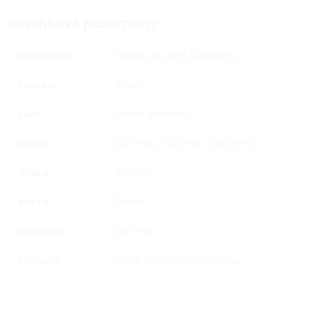
Doplňkové parametry
Kategorie
:
Věšáky na zeď Rusticline
Záruka
:
2 roky
EAN
:
Zvolte variantu
Délka
:
820 mm
,
1120 mm
,
1560 mm
Výška
:
85 mm
Barva
:
Černá
Hloubka
:
300 mm
Materiál
:
Ocel, Temperovaná litina