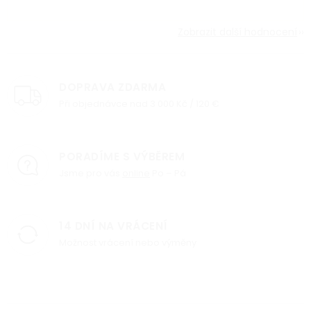
Zobrazit další hodnocení
DOPRAVA ZDARMA
Při objednávce nad 3 000 Kč / 120 €
PORADÍME S VÝBĚREM
Jsme pro vás
online
Po – Pá
14 DNÍ NA VRÁCENÍ
Možnost vrácení nebo výměny