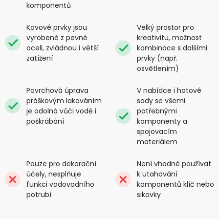
komponentů
Kovové prvky jsou
Velký prostor pro
vyrobené z pevné
kreativitu, možnost
oceli, zvládnou i větší
kombinace s dalšími
zatížení
prvky (např.
osvětlením)
Povrchová úprava
V nabídce i hotové
práškovým lakováním
sady se všemi
je odolná vůči vodě i
potřebnými
poškrábání
komponenty a
spojovacím
materiálem
Pouze pro dekorační
Není vhodné používat
účely, nesplňuje
k utahování
funkci vodovodního
komponentů klíč nebo
potrubí
sikovky