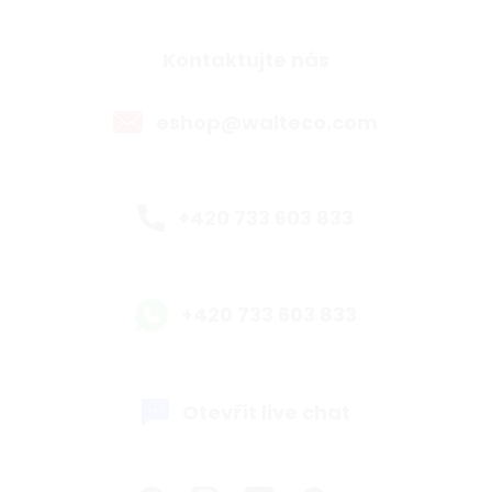
Kontaktujte nás
eshop@walteco.com
+420 733 603 833
+420 733 603 833
Otevřít live chat