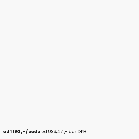
od
1 190 ,-
/ sada
od
983,47 ,-
bez DPH