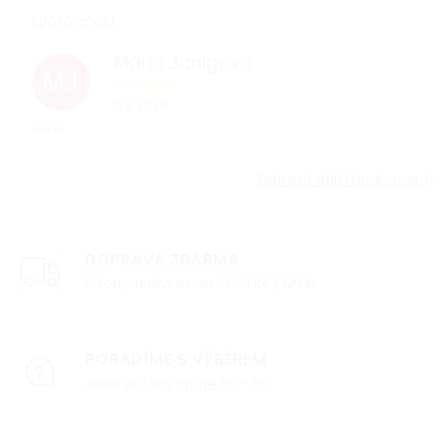
Spokojenost
Mária Janigova
MJ
5.8.2026
*****
Zobrazit další hodnocení
DOPRAVA ZDARMA
Při objednávce nad 3 000 Kč / 120 €
PORADÍME S VÝBĚREM
Jsme pro vás
online
Po – Pá