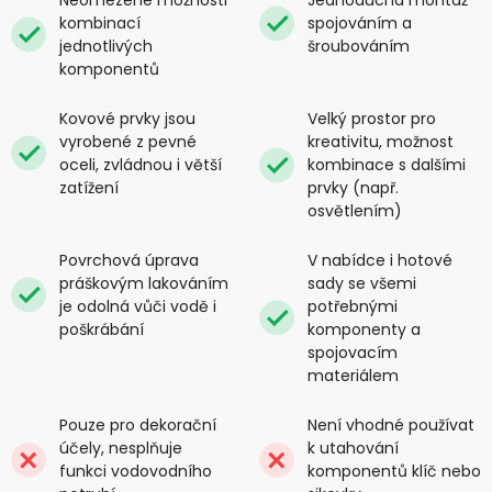
kombinací
spojováním a
jednotlivých
šroubováním
komponentů
Kovové prvky jsou
Velký prostor pro
vyrobené z pevné
kreativitu, možnost
oceli, zvládnou i větší
kombinace s dalšími
zatížení
prvky (např.
osvětlením)
Povrchová úprava
V nabídce i hotové
práškovým lakováním
sady se všemi
je odolná vůči vodě i
potřebnými
poškrábání
komponenty a
spojovacím
materiálem
Pouze pro dekorační
Není vhodné používat
účely, nesplňuje
k utahování
funkci vodovodního
komponentů klíč nebo