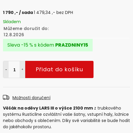
1 790 ,-
/ sada
1 479,34 ,- bez DPH
Skladem
Můžeme doručit do:
12.8.2026
Sleva -15 % s kódem
PRAZDNINY15
Přidat do košíku
Možnosti doručení
Věšák na oděvy LARS III o výšce 2100 mm
z trubkového
systému Rusticline ozvláštní vaše šatny, vstupní haly, ložnice
nebo obchody s oblečením. Díky své variabilitě se bude hodit
do jakéhokoliv prostoru.