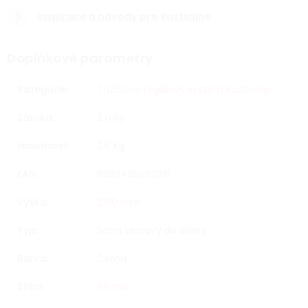
Inspirace a návody pro Rusticline
Doplňkové parametry
Kategorie
:
Trubkový regálový systém Rusticline
Záruka
:
2 roky
Hmotnost
:
2.6 kg
EAN
:
8592485032031
Výška
:
2100 mm
Typ
:
Šatní sestavy do stěny
Barva
:
Černá
Šířka
:
85 mm