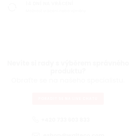
14 DNÍ NA VRÁCENÍ
Možnost vrácení nebo výměny
Nevíte si rady s výběrem správného
produktu?
Obraťte se na našeho specialistu.
PORADIT SE NA LIVE CHATU
+420 733 603 833
eshop@walteco.com