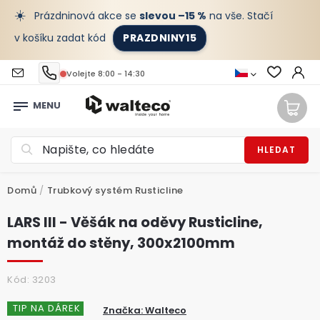
☀️
Prázdninová akce se
slevou –15 %
na vše. Stačí
v košíku zadat kód
PRAZDNINY15
Volejte 8:00 - 14:30
HLEDAT
Domů
/
Trubkový systém Rusticline
LARS III - Věšák na oděvy Rusticline,
montáž do stěny, 300x2100mm
Kód:
3203
TIP NA DÁREK
Značka:
Walteco