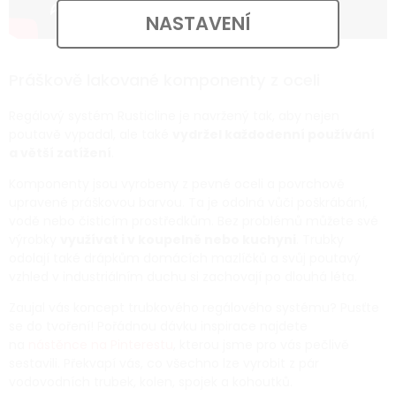
NASTAVENÍ
Práškově lakované komponenty z oceli
Regálový systém Rusticline je navržený tak, aby nejen
poutavě vypadal, ale také
vydržel každodenní používání
a větší zatížení
.
Komponenty jsou vyrobeny z pevné oceli a povrchově
upravené práškovou barvou. Ta je odolná vůči poškrábání,
vodě nebo čisticím prostředkům. Bez problémů můžete své
výrobky
využívat i v koupelně nebo kuchyni
. Trubky
odolají také drápkům domácích mazlíčků a svůj poutavý
vzhled v industriálním duchu si zachovají po dlouhá léta.
Zaujal vás koncept trubkového regálového systému? Pusťte
se do tvoření! Pořádnou dávku inspirace najdete
na
nástěnce na Pinterestu
, kterou jsme pro vás pečlivě
sestavili. Překvapí vás, co všechno lze vyrobit z pár
vodovodních trubek, kolen, spojek a kohoutků.