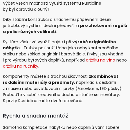
Výčet všech možností využití systému Rusticline
by byl opravdu dlouhý!
Díky stabilní konstrukci a snadnému připevnění desek
je trubkový systém ideální především
pro zhotovení regálů
a polic různých velikostí
.
Systém však své využití najde i při
výrobě originálního
nábytk
u. Trubky poslouží třeba jako nohy konferenčního
stolku nebo základ originální barové židle. Prvky jsou vhodné
i pro výrobu bytových doplňků, například
držáku na víno
nebo
držáku na ručníky
.
Komponenty můžete s trochou šikovnosti
zkombinovat
i s dalšími materiály a předměty
, například s deskami
z masivu nebo osvětlovacími prvky (žárovkami, LED pásky).
Probuďte v sobě kreativního ducha a staňte se inovátory.
S prvky Rusticline máte dveře otevřené.
Rychlá a snadná montáž
Samotná kompletace nábytku nebo doplňků vám zabere