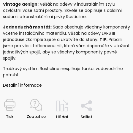
Vintage design:
Věšák na oděvy v industriálním stylu
ozvláštní vaše šatní prostory. Skvěle se doplňuje s dalšími
sadami a konstrukčními prvky Rusticline.
Jednoduchá montáž:
Sada obsahuje všechny komponenty
včetně instalačního materiálu. Věšák na oděvy LARS III
jednoduše zkompletujete a ukotvíte do stěny.
TIP:
Přibalili
jsme pro vás i teflonovou nit, která vám dopomůže v utažení
jednotlivých spojů, aby se všechny komponenty pevně
spojily.
Trubkový systém Rusticline nesplňuje funkci vodovodního
potrubí.
Detailní informace
Tisk
Zeptat se
Hlídat
Sdílet