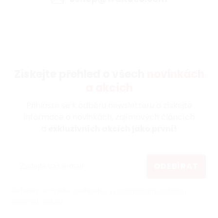
Získejte přehled o všech
novinkách
a akcích
Přihlaste se k odběru newsletteru a získejte
informace o novinkách, zajímavých článcích
a
exkluzivních akcích jako první!
ODEBÍRAT
Vložením e-mailu souhlasíte s
podmínkami ochrany
osobních údajů