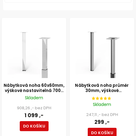
Nábytková noha 60x60mm,
Nábytková noha průměr
výškově nastavitelná 700-
30mm, výškově
1100mm, chrom
nastavitelná 300-500mm,
Skladem
chrom
Skladem
908,26 ,- bez DPH
1 099 ,-
247,11 ,- bez DPH
299 ,-
DO KOŠÍKU
DO KOŠÍKU