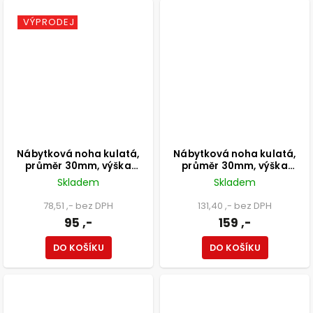
VÝPRODEJ
Nábytková noha kulatá,
Nábytková noha kulatá,
průměr 30mm, výška
průměr 30mm, výška
600mm, chromová
400mm, chromová
Skladem
Skladem
78,51 ,- bez DPH
131,40 ,- bez DPH
95 ,-
159 ,-
DO KOŠÍKU
DO KOŠÍKU