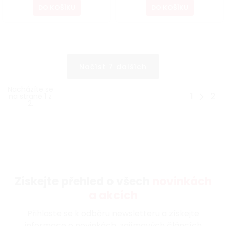
DO KOŠÍKU
DO KOŠÍKU
Načíst 7 dalších
Nacházíte se
1
2
na straně 1 z
2.
Získejte přehled o všech
novinkách
a akcích
Přihlaste se k odběru newsletteru a získejte
informace o novinkách, zajímavých článcích