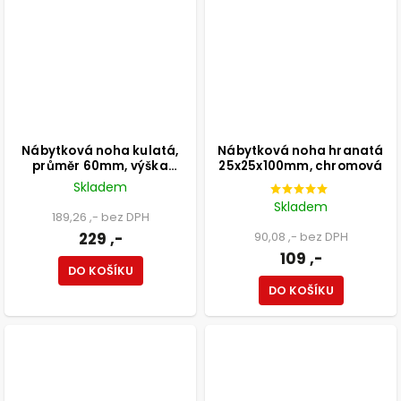
Nábytková noha kulatá,
Nábytková noha hranatá
průměr 60mm, výška
25x25x100mm, chromová
200mm, chromová
Skladem
Skladem
189,26 ,- bez DPH
229 ,-
90,08 ,- bez DPH
109 ,-
DO KOŠÍKU
DO KOŠÍKU