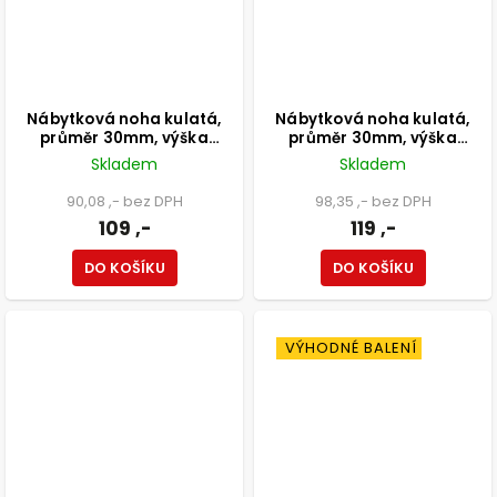
Nábytková noha kulatá,
Nábytková noha kulatá,
průměr 30mm, výška
průměr 30mm, výška
150mm, chromová
250mm, chromová
Skladem
Skladem
90,08 ,- bez DPH
98,35 ,- bez DPH
109 ,-
119 ,-
DO KOŠÍKU
DO KOŠÍKU
VÝHODNÉ BALENÍ