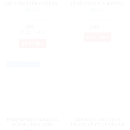
základny 30 mm, výška 27
25x25x300mm, chromová
mm, chromové, 4 ks
Skladem
Skladem
90,08 ,- bez DPH
123,14 ,- bez DPH
109 ,-
149 ,-
27,25 ,- / 1 ks
DO KOŠÍKU
DO KOŠÍKU
TOP PRODUKT
Nábytková noha kulatá,
Nábytková noha výška
průměr 30mm, výška
100mm, šikmá, chromová
100mm, chromová