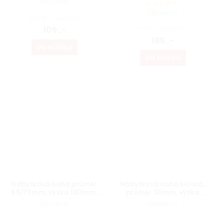
Skladem
Skladem
90,08 ,- bez DPH
109 ,-
161,16 ,- bez DPH
195 ,-
DO KOŠÍKU
DO KOŠÍKU
Nábytková noha průměr
Nábytková noha kulatá,
60/70mm, výška 100mm,
průměr 30mm, výška
chromová
700mm, chromová
Skladem
Skladem