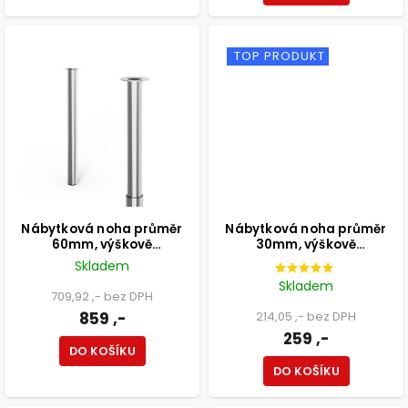
TOP PRODUKT
Nábytková noha průměr
Nábytková noha průměr
60mm, výškově
30mm, výškově
nastavitelná 700-1100mm,
nastavitelná 210-350mm,
Skladem
chrom
chrom
Skladem
709,92 ,- bez DPH
859 ,-
214,05 ,- bez DPH
259 ,-
DO KOŠÍKU
DO KOŠÍKU