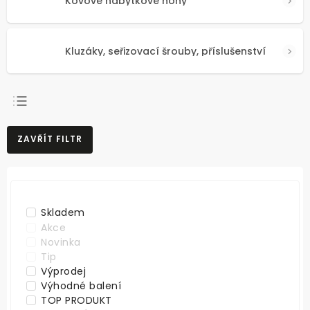
Kovové nábytkové nohy
Kluzáky, seřizovací šrouby, příslušenství
NEJPRODÁVANĚJŠÍ
ZAVŘÍT FILTR
NEJLEVNĚJŠÍ
NEJDRAŽŠÍ
ABECEDNĚ
Skladem
Akce
Novinka
Tip
Výprodej
Výhodné balení
TOP PRODUKT