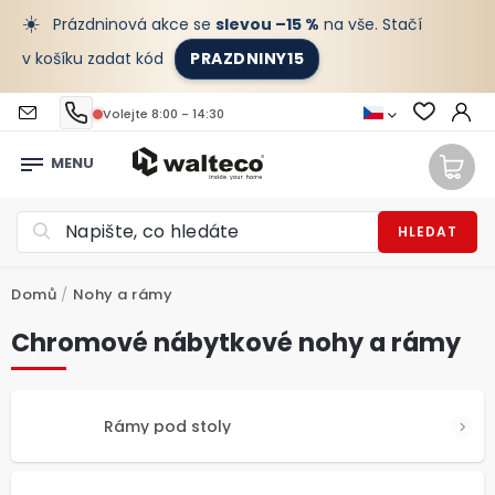
☀️
Prázdninová akce se
slevou –15 %
na vše. Stačí
v košíku zadat kód
PRAZDNINY15
Volejte 8:00 - 14:30
HLEDAT
Domů
/
Nohy a rámy
Chromové nábytkové nohy a rámy
Rámy pod stoly