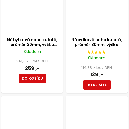
Nábytková noha kulatá,
Nábytková noha kulatá,
průměr 30mm, výška
průměr 30mm, výška
800mm, chromová
300mm, chromová
Skladem
Skladem
214,05 ,- bez DPH
259 ,-
114,88 ,- bez DPH
139 ,-
DO KOŠÍKU
DO KOŠÍKU