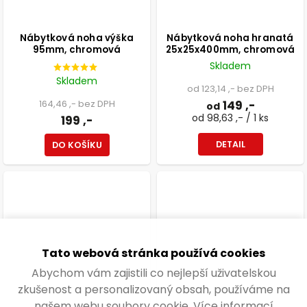
Nábytková noha výška
Nábytková noha hranatá
95mm, chromová
25x25x400mm, chromová
Skladem
Skladem
od 123,14 ,- bez DPH
164,46 ,- bez DPH
149 ,-
od
od 98,63 ,- / 1 ks
199 ,-
DETAIL
DO KOŠÍKU
Tato webová stránka používá cookies
Abychom vám zajistili co nejlepší uživatelskou
zkušenost a personalizovaný obsah, používáme na
našem webu soubory cookie.
Více informací