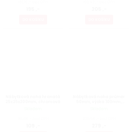
161,16 ,- bez DPH
169,42 ,- bez DPH
195 ,-
205 ,-
DO KOŠÍKU
DO KOŠÍKU
Nábytková noha hranatá
Nábytková noha průměr
25x25x200mm, chromová
50mm, výška 100mm,
chromová
Skladem
Skladem
90,08 ,- bez DPH
230,58 ,- bez DPH
109 ,-
279 ,-