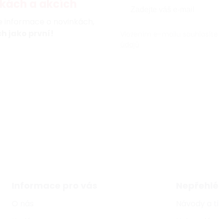
kách a akcích
te informace o novinkách,
h jako první!
Vložením e-mailu souhlasíte
údajů
Informace pro vás
Nepřehlé
O nás
Návody a t