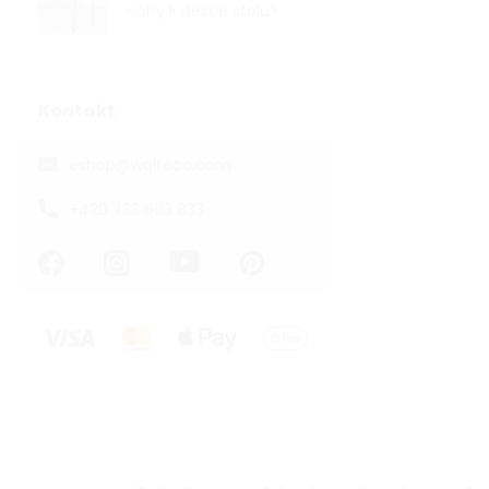
nohy k desce stolu?
Dveřní zará
k našroubová
Skladem
Kontakt
131,40 ,- bez D
159 ,-
eshop
@
walteco.com
Kovová dveřn
+420 733 603 833
úpravě matný 
výšce 40 mm. C