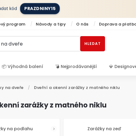
zadat kód
PRAZDNINY15
ový program
Návody a tipy
O nás
Doprava a platb
HLEDAT
📦 Výhodná balení
💣 Nejprodávanější
💎 Designov
Přihlášení
ky na dveře
/
Dveřní a okenní zarážky z matného niklu
okenní zarážky z matného niklu
žky na podlahu
Zarážky na zeď