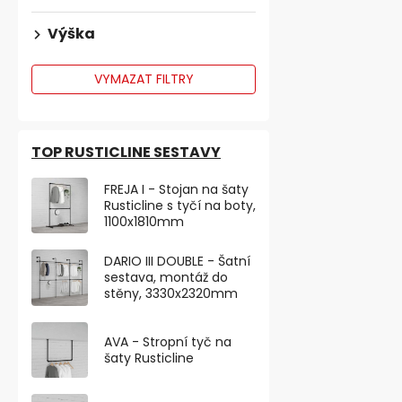
Výška
VYMAZAT FILTRY
TOP RUSTICLINE SESTAVY
FREJA I - Stojan na šaty
Zarážka na s
Rusticline s tyčí na boty,
našroubování
1100x1810mm
DARIO III DOUBLE - Šatní
sestava, montáž do
73,55 ,- bez DP
stěny, 3330x2320mm
89 ,-
AVA - Stropní tyč na
Kovová dveřn
šaty Rusticline
úpravě matný 
výšce 75 mm. 