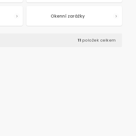
Okenní zarážky
11
položek celkem
ód:
5255
Kód:
5093