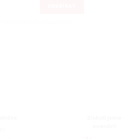
ODEBÍRAT
 s
podmínkami ochrany osobních
dněte
Získali jsme
ocenění
ipy