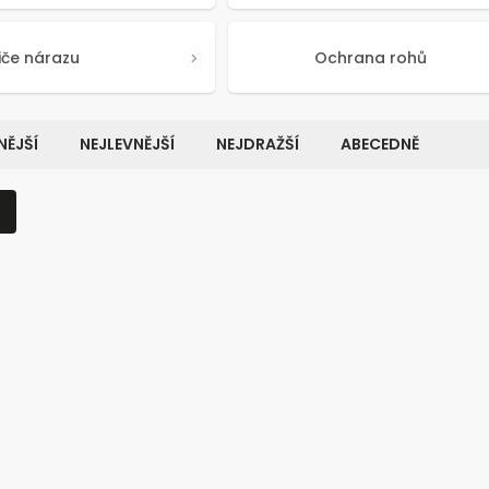
iče nárazu
Ochrana rohů
ĚJŠÍ
NEJLEVNĚJŠÍ
NEJDRAŽŠÍ
ABECEDNĚ
Kód:
5321
K