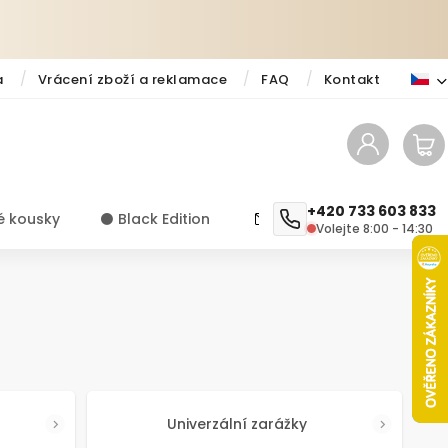
a
Vrácení zboží a reklamace
FAQ
Kontakt
+420 733 603 833
é kousky
⚫️ Black Edition
✨ Novinky
Návody a ti
Volejte 8:00 - 14:30
Univerzální zarážky