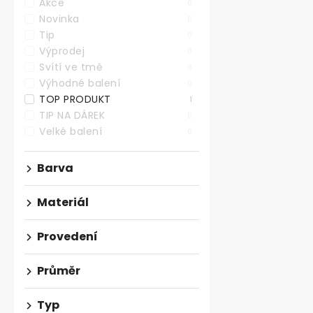
Akce
0
Novinka
0
Tip
0
Výprodej
0
Svítí ve tmě
0
Stavěč dveří 
Výhodné balení
0
TOP PRODUKT
1
TIP NA DÁREK
0
Velké balení
0
263,64 ,- bez 
319 ,-
Barva
Stavěč dveří 
matný nikl.Ce
Materiál
160 mm. Gumov
Provedení
Průměr
Typ