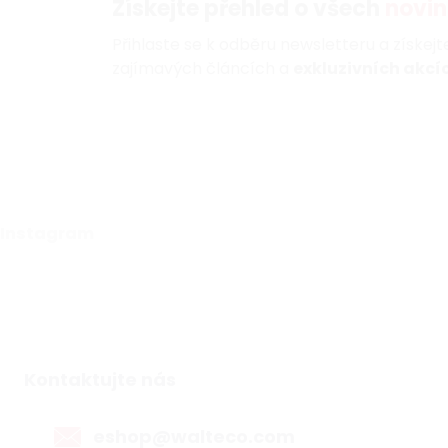
Získejte přehled o všech
novin
Přihlaste se k odběru newsletteru a získej
zajímavých článcích a
exkluzivních akcíc
Instagram
Kontaktujte nás
eshop@walteco.com