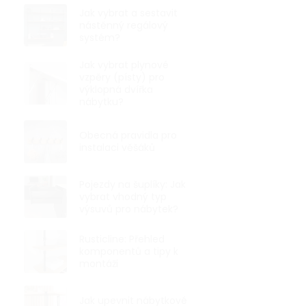
149 ,-
Jak vybrat a sestavit
nástěnný regálový
systém?
Kovová magne
povrchové úpr
Jak vybrat plynové
44 mm a výšce
vzpěry (písty) pro
výklopná dvířka
nábytku?
Obecná pravidla pro
instalaci věšáků
Pojezdy na šuplíky: Jak
vybrat vhodný typ
výsuvů pro nábytek?
Rusticline: Přehled
komponentů a tipy k
montáži
Jak upevnit nábytkové