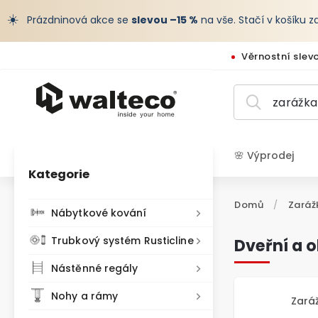
☀️
Prázdninová akce se
slevou –15 %
na vše. Stačí v košíku 
Věrnostní slev
🌸 Výprodej
Kategorie
CZK /
Domů
/
Zaráž
Nábytkové kování
Trubkový systém Rusticline
Dveřní a 
Nástěnné regály
Nohy a rámy
Zará