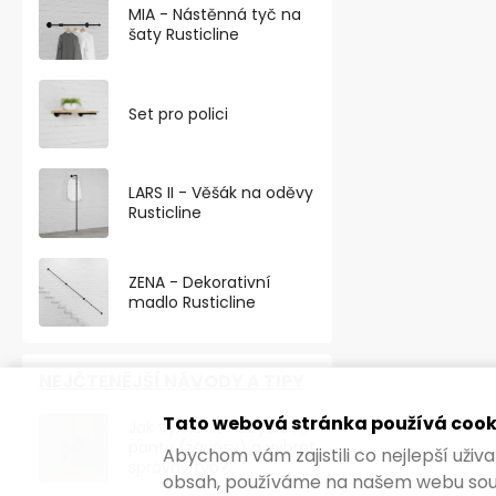
MIA - Nástěnná tyč na
šaty Rusticline
TOP PRODU
Set pro polici
LARS II - Věšák na oděvy
Rusticline
ZENA - Dekorativní
madlo Rusticline
NEJČTENĚJŠÍ NÁVODY A TIPY
Magnetická 
našroubování
Tato webová stránka používá cook
Jak vyměnit nábytkové
panty (závěsy) a vybrat
Abychom vám zajistili co nejlepší uži
správný typ?
obsah, používáme na našem webu sou
123,14 ,- bez D