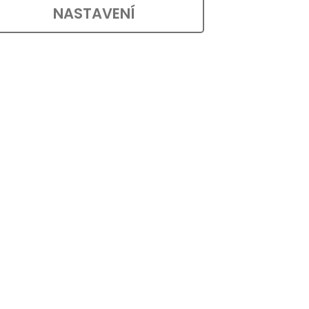
TAIL
DO KOŠÍKU
139 ,-
NASTAVENÍ
em v
Kovová dveřní zarážka v povrchové
 šířce
úpravě matný nikl o průměru 46 mm a
..
výšce 26 mm. Chrání stěny a...
ód:
5089