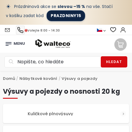
☀️
Prázdninová akce se
slevou –15 %
na vše. Stačí
v košíku zadat kód
PRAZDNINY15
Volejte 8:00 - 14:30
HLEDAT
Domů
/
Nábytkové kování
/
Výsuvy a pojezdy
Výsuvy a pojezdy o nosnosti 20 kg
Kuličkové plnovýsuvy