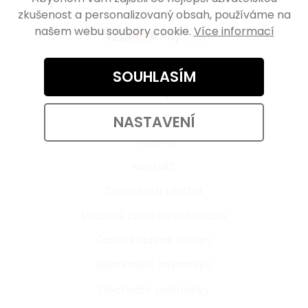
zkušenost a personalizovaný obsah, používáme na
našem webu soubory cookie.
Více informací
SOUHLASÍM
Informace pro vás
O nás
NASTAVENÍ
Kariéra
Kontakt
Doprava a platba
Vrácení zboží a reklamace
Často kladené dotazy
Hodnocení zákazníků
Obchodní podmínky