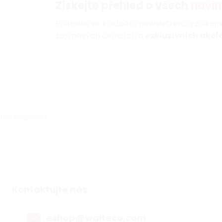
Získejte přehled o všech
novin
Přihlaste se k odběru newsletteru a získej
zajímavých článcích a
exkluzivních akcíc
Instagram
Kontaktujte nás
eshop@walteco.com