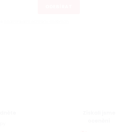
ODEBÍRAT
 s
podmínkami ochrany osobních
dněte
Získali jsme
ocenění
ipy