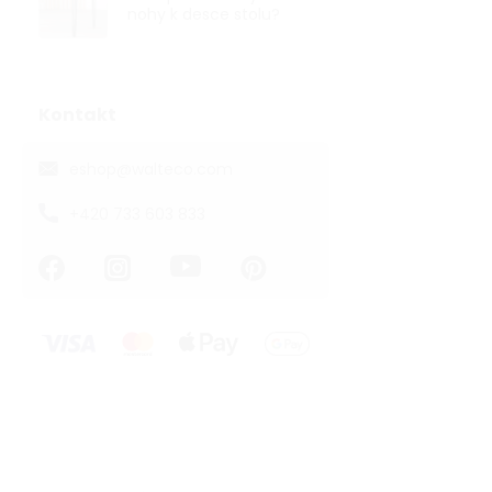
nohy k desce stolu?
Kontakt
eshop
@
walteco.com
+420 733 603 833