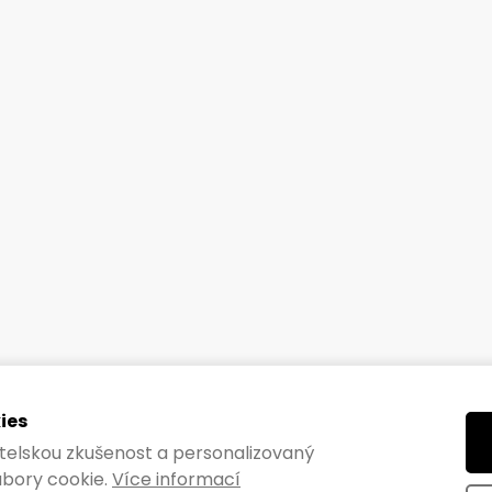
ies
vatelskou zkušenost a personalizovaný
bory cookie.
Více informací