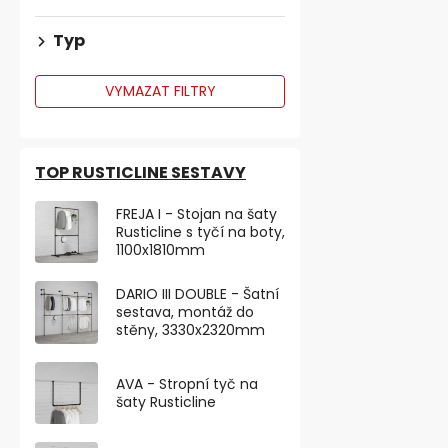
Typ
VYMAZAT FILTRY
Věšáková liš
nerez
TOP RUSTICLINE SESTAVY
Skladem
FREJA I - Stojan na šaty
Rusticline s tyčí na boty,
342,98 ,- bez 
1100x1810mm
415 ,-
DARIO III DOUBLE - Šatní
Nerezová věšá
sestava, montáž do
háčky o šířc
stěny, 3330x2320mm
hloubce 52 mm
AVA - Stropní tyč na
šaty Rusticline