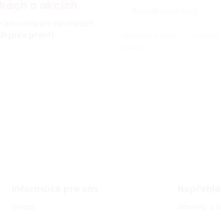
kách a akcích
te informace o novinkách,
h jako první!
Vložením e-mailu souhlasíte
údajů
Informace pro vás
Nepřehlé
O nás
Návody a t