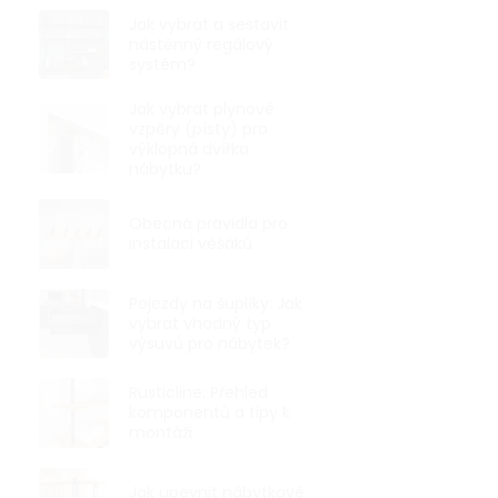
Jak vybrat a sestavit
nástěnný regálový
systém?
Jak vybrat plynové
vzpěry (písty) pro
výklopná dvířka
nábytku?
Obecná pravidla pro
instalaci věšáků
Pojezdy na šuplíky: Jak
vybrat vhodný typ
výsuvů pro nábytek?
Rusticline: Přehled
komponentů a tipy k
montáži
Jak upevnit nábytkové