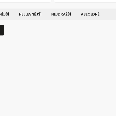
ĚJŠÍ
NEJLEVNĚJŠÍ
NEJDRAŽŠÍ
ABECEDNĚ
Kód:
8611
K