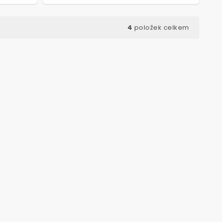
4
položek celkem
ód:
8138
Kód:
8146