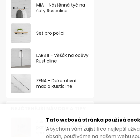
MIA - Nástěnná tyč na
šaty Rusticline
Set pro polici
LARS II - Věšák na oděvy
Rusticline
ZENA - Dekorativní
madlo Rusticline
NEJČTENĚJŠÍ NÁVODY A TIPY
Tato webová stránka používá cook
Jak vyměnit nábytkové
panty (závěsy) a vybrat
Abychom vám zajistili co nejlepší uži
správný typ?
obsah, používáme na našem webu sou