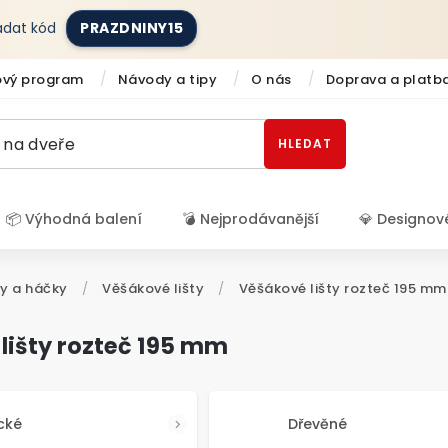
zadat kód
PRAZDNINY15
ový program
Návody a tipy
O nás
Doprava a platb
HLEDAT
📦 Výhodná balení
💣 Nejprodávanější
💎 Designov
Přihlášení
y a háčky
/
Věšákové lišty
/
Věšákové lišty rozteč 195 mm
lišty rozteč 195 mm
cké
Dřevěné