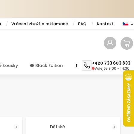
a
Vrácení zboží a reklamace
FAQ
Kontakt
+420 733 603 833
é kousky
⚫️ Black Edition
✨ Novinky
Návody a ti
Volejte 8:00 - 14:30
Dětské