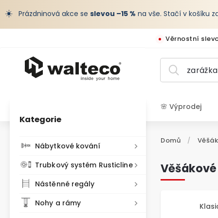
☀️
Prázdninová akce se
slevou –15 %
na vše. Stačí v košíku 
Věrnostní slev
🌸 Výprodej
Kategorie
CZK /
Domů
/
Věšák
Nábytkové kování
Trubkový systém Rusticline
Věšákové 
Nástěnné regály
Nohy a rámy
Klasi