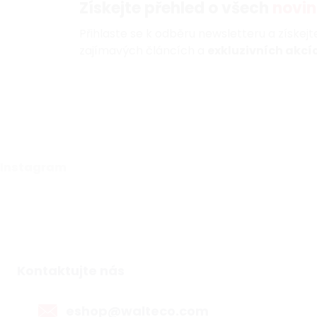
Získejte přehled o všech
novin
Přihlaste se k odběru newsletteru a získej
zajímavých článcích a
exkluzivních akcíc
Instagram
Kontaktujte nás
eshop@walteco.com