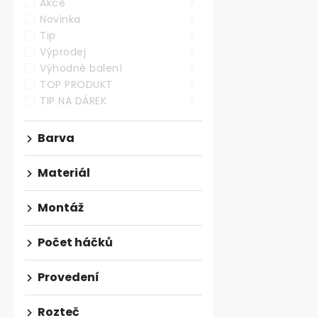
Akce
0
Novinka
Věšáková lišt
0
Tip
0
Výprodej
0
Skladem
Výhodné balení
0
139,67 ,- bez D
TOP PRODUKT
0
169 ,-
TIP NA DÁREK
0
Věšáková lišt
Barva
se třemi háčk
výšce 55 mm. 
Materiál
Montáž
Počet háčků
Provedení
Rozteč