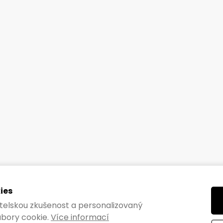
ies
vatelskou zkušenost a personalizovaný
bory cookie.
Více informací