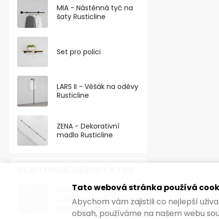
MIA - Nástěnná tyč na
šaty Rusticline
Set pro polici
LARS II - Věšák na oděvy
Rusticline
ZENA - Dekorativní
madlo Rusticline
NEJČTENĚJŠÍ NÁVODY A TIPY
Tato webová stránka používá cook
Jak vyměnit nábytkové
panty (závěsy) a vybrat
Abychom vám zajistili co nejlepší uži
správný typ?
obsah, používáme na našem webu sou