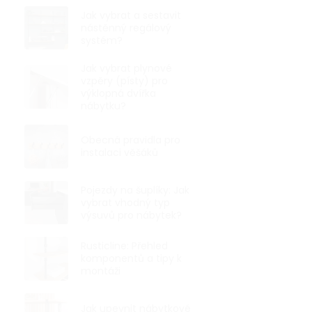
Jak vybrat a sestavit
nástěnný regálový
systém?
Jak vybrat plynové
vzpěry (písty) pro
výklopná dvířka
nábytku?
Obecná pravidla pro
instalaci věšáků
Pojezdy na šuplíky: Jak
vybrat vhodný typ
výsuvů pro nábytek?
Rusticline: Přehled
komponentů a tipy k
montáži
Jak upevnit nábytkové