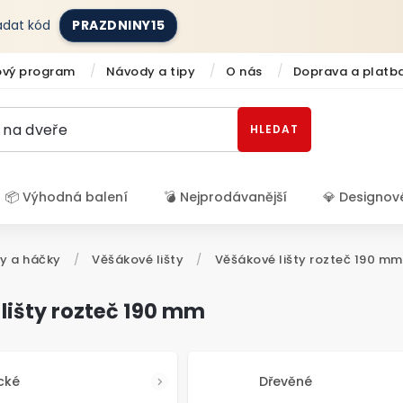
zadat kód
PRAZDNINY15
ový program
Návody a tipy
O nás
Doprava a platb
HLEDAT
📦 Výhodná balení
💣 Nejprodávanější
💎 Designov
Přihlášení
y a háčky
/
Věšákové lišty
/
Věšákové lišty rozteč 190 mm
lišty rozteč 190 mm
cké
Dřevěné