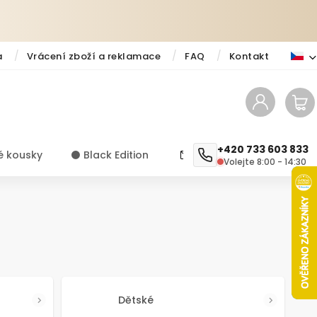
a
Vrácení zboží a reklamace
FAQ
Kontakt
+420 733 603 833
é kousky
⚫️ Black Edition
✨ Novinky
Návody a ti
Volejte 8:00 - 14:30
Dětské