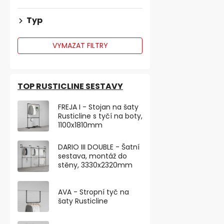
Typ
VYMAZAT FILTRY
TOP RUSTICLINE SESTAVY
FREJA I - Stojan na šaty
Rusticline s tyčí na boty,
1100x1810mm
DARIO III DOUBLE - Šatní
sestava, montáž do
stěny, 3330x2320mm
AVA - Stropní tyč na
šaty Rusticline