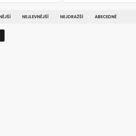
ĚJŠÍ
NEJLEVNĚJŠÍ
NEJDRAŽŠÍ
ABECEDNĚ
Kód:
8670