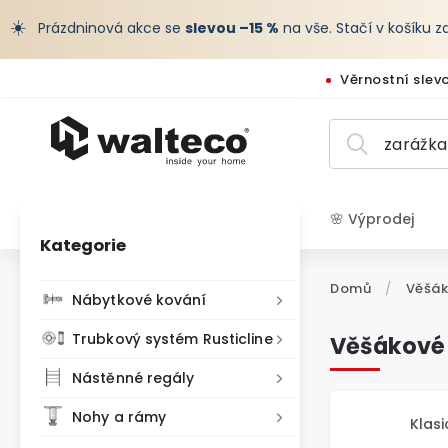
☀️
Prázdninová akce se
slevou –15 %
na vše. Stačí v košíku 
Věrnostní slev
🌸 Výprodej
Kategorie
CZK /
Domů
/
Věšák
Nábytkové kování
Trubkový systém Rusticline
Věšákové 
Nástěnné regály
Nohy a rámy
Klasi