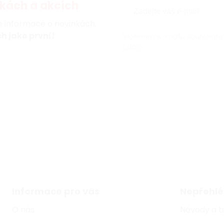
kách a akcích
te informace o novinkách,
h jako první!
Vložením e-mailu souhlasíte
údajů
Informace pro vás
Nepřehlé
O nás
Návody a t