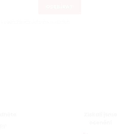
ODEBÍRAT
 s
podmínkami ochrany osobních
dněte
Získali jsme
ocenění
ipy