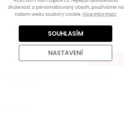
Abychom vám zajistili co nejlepší uživatelskou
Získejte přehled o všech
novinkách
zkušenost a personalizovaný obsah, používáme na
a akcích
našem webu soubory cookie.
Více informací
Přihlaste se k odběru newsletteru a získejte
informace o novinkách, zajímavých článcích
SOUHLASÍM
a
exkluzivních akcích jako první!
NASTAVENÍ
ODEBÍRAT
Vložením e-mailu souhlasíte s
podmínkami ochrany
osobních údajů
Instagram