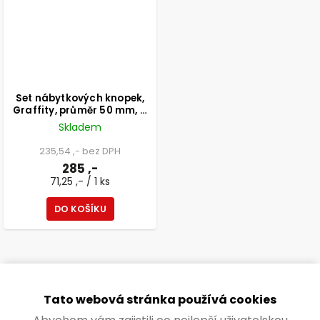
Set nábytkových knopek,
Graffity, průměr 50 mm, 4
ks
Skladem
235,54 ,- bez DPH
285 ,-
71,25 ,- / 1 ks
DO KOŠÍKU
Tato webová stránka používá cookies