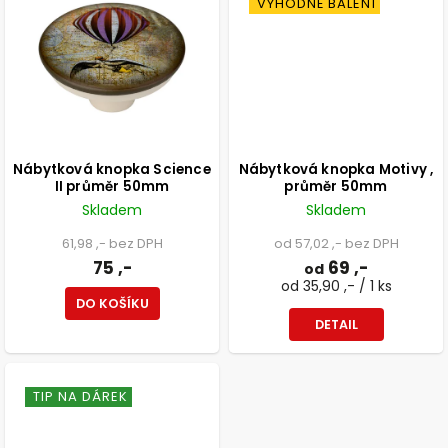
VÝHODNÉ BALENÍ
Nábytková knopka Science
Nábytková knopka Motivy ,
II průměr 50mm
průměr 50mm
Skladem
Skladem
61,98 ,- bez DPH
od 57,02 ,- bez DPH
75 ,-
69 ,-
od
od 35,90 ,- / 1 ks
DO KOŠÍKU
DETAIL
TIP NA DÁREK