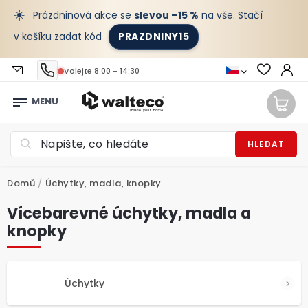
☀️
Prázdninová akce se
slevou –15 %
na vše. Stačí
v košíku zadat kód
PRAZDNINY15
Volejte 8:00 - 14:30
HLEDAT
Domů
/
Úchytky, madla, knopky
Vícebarevné úchytky, madla a
knopky
Úchytky