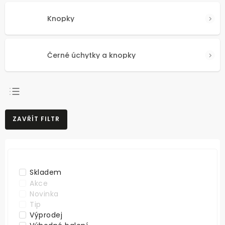
Knopky
Černé úchytky a knopky
NEJPRODÁVANĚJŠÍ
ZAVŘÍT FILTR
NEJLEVNĚJŠÍ
NEJDRAŽŠÍ
ABECEDNĚ
Skladem
Akce
Novinka
Tip
Výprodej