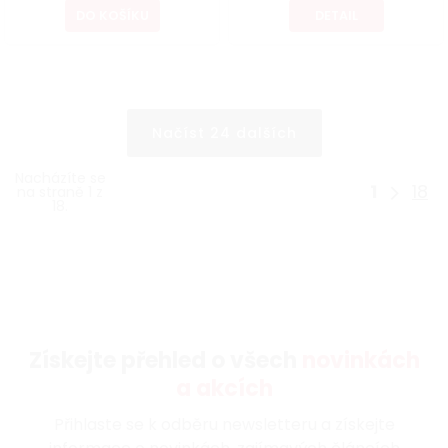
DO KOŠÍKU
DETAIL
Načíst 24 dalších
Nacházíte se
1
18
na straně 1 z
18.
Získejte přehled o všech
novinkách
a akcích
Přihlaste se k odběru newsletteru a získejte