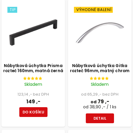
TIP
VÝHODNÉ BALENÍ
Nábytková úchytka Prisma
Nábytková úchytka Gitka
rozteč 160mm, matná černá
rozteč 96mm, matný chrom
Skladem
Skladem
123,14 ,- bez DPH
od 65,29 ,- bez DPH
149 ,-
79 ,-
od
od 38,90 ,- / 1 ks
DO KOŠÍKU
DETAIL