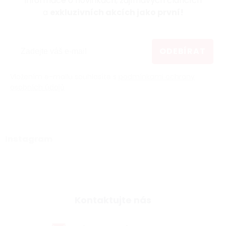
informace o novinkách, zajímavých článcích
a
exkluzivních akcích jako první!
ODEBÍRAT
Vložením e-mailu souhlasíte s
podmínkami ochrany
osobních údajů
Instagram
Kontaktujte nás