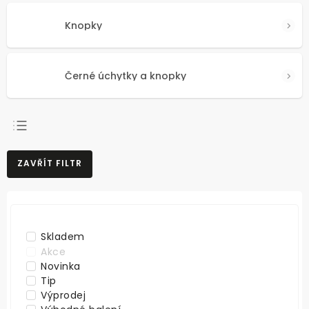
Knopky
Černé úchytky a knopky
NEJPRODÁVANĚJŠÍ
ZAVŘÍT FILTR
NEJLEVNĚJŠÍ
NEJDRAŽŠÍ
ABECEDNĚ
Skladem
Akce
Novinka
Tip
Výprodej