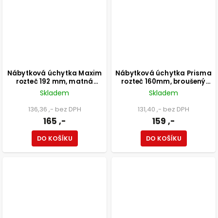
Nábytková úchytka Maxim
Nábytková úchytka Prisma
rozteč 192 mm, matná
rozteč 160mm, broušený
černá
saténový nikl
Skladem
Skladem
136,36 ,- bez DPH
131,40 ,- bez DPH
165 ,-
159 ,-
DO KOŠÍKU
DO KOŠÍKU