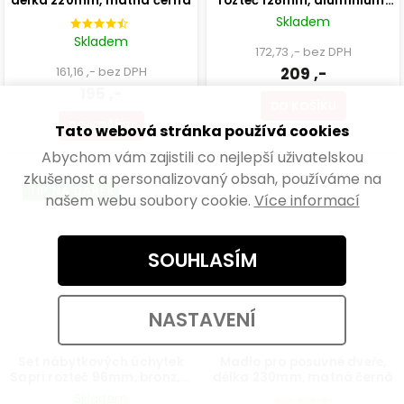
délka 220mm, matná černá
rozteč 128mm, aluminium,
matná hnědá
Skladem
Skladem
172,73 ,- bez DPH
161,16 ,- bez DPH
209 ,-
195 ,-
DO KOŠÍKU
DO KOŠÍKU
Tato webová stránka používá cookies
Abychom vám zajistili co nejlepší uživatelskou
zkušenost a personalizovaný obsah, používáme na
TIP NA DÁREK
našem webu soubory cookie.
Více informací
SOUHLASÍM
NASTAVENÍ
Set nábytkových úchytek
Madlo pro posuvné dveře,
Sapri rozteč 96mm, bronz, 4
délka 230mm, matná černá
ks
Skladem