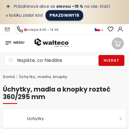
☀️
Prázdninová akce se
slevou –15 %
na vše. Stačí
v košíku zadat kód
PRAZDNINY15
Volejte 8:00 - 14:30
HLEDAT
Domů
/
Úchytky, madla, knopky
Úchytky, madla a knopky rozteč
360/295 mm
Úchytky