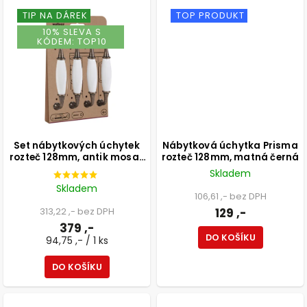
TIP NA DÁREK
TOP PRODUKT
10% SLEVA S
KÓDEM: TOP10
Set nábytkových úchytek
Nábytková úchytka Prisma
rozteč 128mm, antik mosaz
rozteč 128mm, matná černá
a bílý porcelán, 4 ks
Skladem
Skladem
106,61 ,- bez DPH
313,22 ,- bez DPH
129 ,-
379 ,-
DO KOŠÍKU
94,75 ,- / 1 ks
DO KOŠÍKU