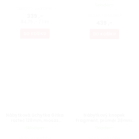
Skladem
280,17 ,- bez DPH
339 ,-
362,81 ,- bez DPH
84,75 ,- / 1 ks
439 ,-
DO KOŠÍKU
DO KOŠÍKU
Nábytková úchytka Gitka
Nábytkový knopek
rozteč 128mm, mosaz
Fragment, průměr 38mm,
patina
popraskaný porcelán
Skladem
Skladem
70,25 ,- bez DPH
57,02 ,- bez DPH