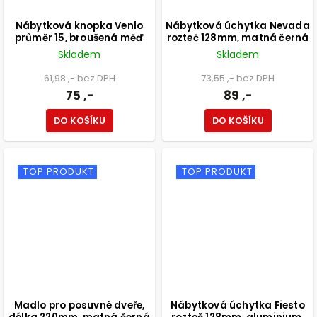
Nábytková knopka Venlo
Nábytková úchytka Nevada
průměr 15, broušená měď
rozteč 128mm, matná černá
Skladem
Skladem
61,98 ,- bez DPH
73,55 ,- bez DPH
75 ,-
89 ,-
DO KOŠÍKU
DO KOŠÍKU
TOP PRODUKT
TOP PRODUKT
Madlo pro posuvné dveře,
Nábytková úchytka Fiesto