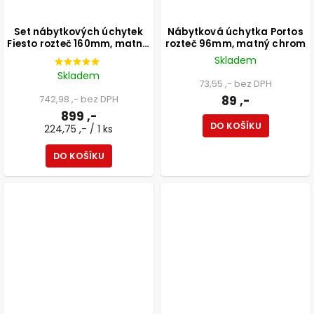
Set nábytkových úchytek
Nábytková úchytka Portos
Fiesto rozteč 160mm, matná
rozteč 96mm, matný chrom
hnědá, 4 ks
Skladem
Skladem
73,55 ,- bez DPH
742,98 ,- bez DPH
89 ,-
899 ,-
DO KOŠÍKU
224,75 ,- / 1 ks
DO KOŠÍKU