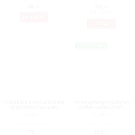
85 ,-
69 ,-
69 ,- / 1 ks
DO KOŠÍKU
DETAIL
TIP NA DÁREK
Nábytková úchytka Dakota
Set nábytkových úchytek
rozteč 96mm, broušený
Galileo rozteč 96mm,
saténový nikl
broušený saténový nikl, 4 ks
Skladem
Skladem
65,29 ,- bez DPH
329,75 ,- bez DPH
79 ,-
399 ,-