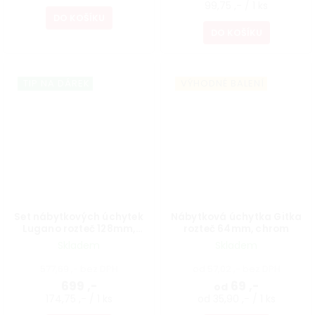
99,75 ,- / 1 ks
DO KOŠÍKU
DO KOŠÍKU
TIP NA DÁREK
VÝHODNÉ BALENÍ
Set nábytkových úchytek
Nábytková úchytka Gitka
Lugano rozteč 128mm,
rozteč 64mm, chrom
matná zelená, 4 ks
Skladem
Skladem
577,69 ,- bez DPH
od 57,02 ,- bez DPH
699 ,-
69 ,-
od
174,75 ,- / 1 ks
od 35,90 ,- / 1 ks