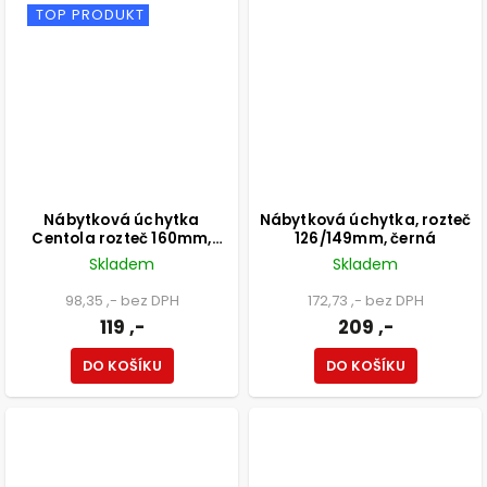
TOP PRODUKT
Nábytková úchytka
Nábytková úchytka, rozteč
Centola rozteč 160mm,
126/149mm, černá
aluminium, matná černá
Skladem
Skladem
98,35 ,- bez DPH
172,73 ,- bez DPH
119 ,-
209 ,-
DO KOŠÍKU
DO KOŠÍKU