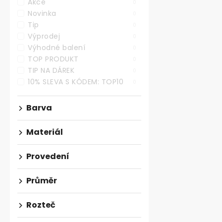
Akce
0
Novinka
Nábytková úc
0
224mm, nere
Tip
0
Výprodej
0
Skladem
Výhodné balení
0
161,16 ,- bez DP
TOP PRODUKT
0
195 ,-
TIP NA DÁREK
0
10% SLEVA S KÓDEM: TOP10
0
Moderní nerez
roztečí 224 m
Barva
mm, šířce 14 
Materiál
Provedení
Průměr
Rozteč