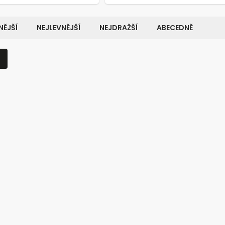
ĚJŠÍ
NEJLEVNĚJŠÍ
NEJDRAŽŠÍ
ABECEDNĚ
Kód:
7589
K