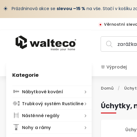
☀️
Prázdninová akce se
slevou –15 %
na vše. Stačí v košíku 
Věrnostní slev
🌸 Výprodej
Kategorie
CZK /
Domů
/
Úchyt
Nábytkové kování
Trubkový systém Rusticline
Úchytky, 
Nástěnné regály
Nohy a rámy
Úchy