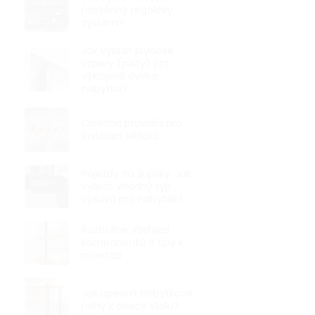
nástěnný regálový
systém?
Jak vybrat plynové
vzpěry (písty) pro
výklopná dvířka
nábytku?
Obecná pravidla pro
instalaci věšáků
Pojezdy na šuplíky: Jak
vybrat vhodný typ
výsuvů pro nábytek?
Rusticline: Přehled
komponentů a tipy k
montáži
Jak upevnit nábytkové
nohy k desce stolu?