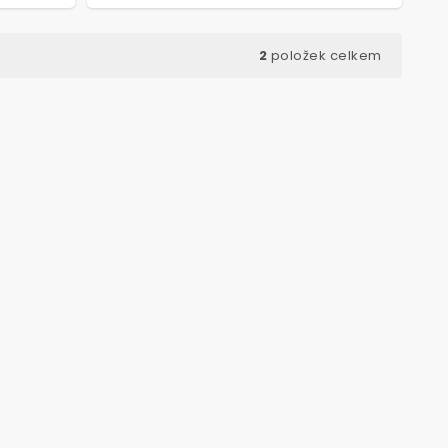
2
položek celkem
ód:
7560