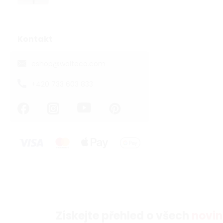
Kontakt
eshop
@
walteco.com
+420 733 603 833
Získejte přehled o všech
novin