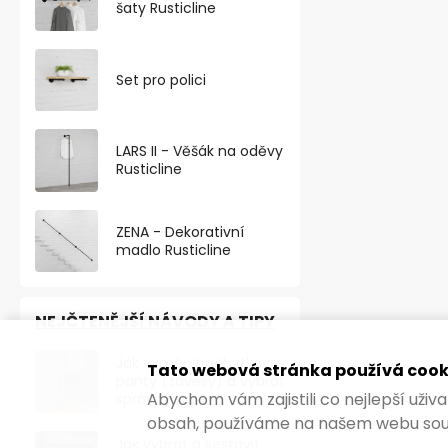
šaty Rusticline
Set pro polici
LARS II - Věšák na oděvy
Rusticline
ZENA - Dekorativní
madlo Rusticline
NEJČTENĚJŠÍ NÁVODY A TIPY
Jak vyměnit nábytkové
Tato webová stránka používá cook
panty (závěsy) a vybrat
Abychom vám zajistili co nejlepší uži
správný typ?
obsah, používáme na našem webu sou
Jak vybrat a sestavit