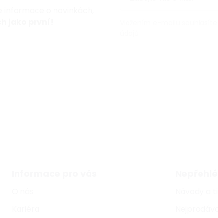
te informace o novinkách,
h jako první!
Vložením e-mailu souhlasíte
údajů
Informace pro vás
Nepřehlé
O nás
Návody a t
Kariéra
Nejprodáva