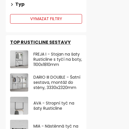
Typ
VYMAZAT FILTRY
TOP RUSTICLINE SESTAVY
FREJA I - Stojan na šaty
Rusticline s tyčí na boty,
1100x1810mm
DARIO III DOUBLE - Šatní
sestava, montáž do
stěny, 3330x2320mm
AVA - Stropní tyč na
šaty Rusticline
MIA - Nástěnná tyč na