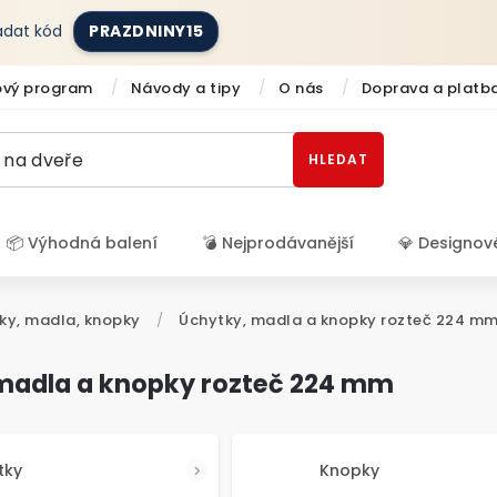
zadat kód
PRAZDNINY15
ový program
Návody a tipy
O nás
Doprava a platb
HLEDAT
📦 Výhodná balení
💣 Nejprodávanější
💎 Designov
Přihlášení
ky, madla, knopky
/
Úchytky, madla a knopky rozteč 224 m
madla a knopky rozteč 224 mm
tky
Knopky