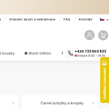
a
Vrácení zboží a reklamace
FAQ
Kontakt
+420 733 603 833
é kousky
⚫️ Black Edition
✨ Novinky
Návody a ti
Volejte 8:00 - 14:30
m
Černé úchytky a knopky