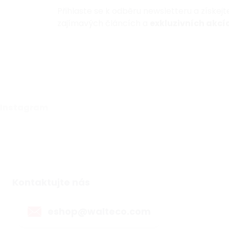
Přihlaste se k odběru newsletteru a získej
zajímavých článcích a
exkluzivních akcíc
Instagram
Kontaktujte nás
eshop@walteco.com