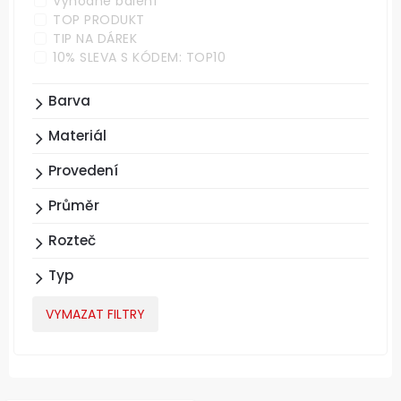
Výhodné balení
TOP PRODUKT
TIP NA DÁREK
10% SLEVA S KÓDEM: TOP10
Barva
Materiál
Provedení
Průměr
Rozteč
Typ
VYMAZAT FILTRY