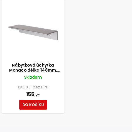
Nábytková úchytka
Monaco délka 148mm,
Aluminium/matný chrom
Skladem
128,10 ,- bez DPH
155 ,-
DO KOŠÍKU