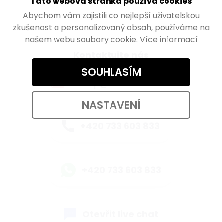
Tato webová stránka používá cookies
Abychom vám zajistili co nejlepší uživatelskou
zkušenost a personalizovaný obsah, používáme na
našem webu soubory cookie.
Více informací
Kontaktujte nás
SOUHLASÍM
eshop@walteco.com
NASTAVENÍ
+420 733 603 833
+420 733 603 833
Otevřít live chat