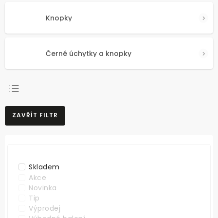
Knopky
Černé úchytky a knopky
NEJPRODÁVANĚJŠÍ
ZAVŘÍT FILTR
NEJLEVNĚJŠÍ
NEJDRAŽŠÍ
ABECEDNĚ
Skladem
Akce
Novinka
Tip
Výprodej