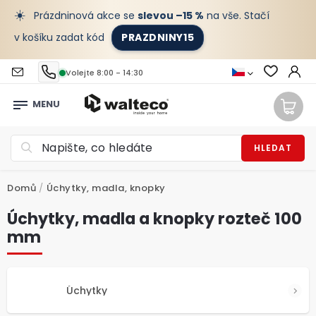
☀️
Prázdninová akce se
slevou –15 %
na vše. Stačí
v košíku zadat kód
PRAZDNINY15
Volejte 8:00 - 14:30
HLEDAT
Domů
/
Úchytky, madla, knopky
Úchytky, madla a knopky rozteč 100
mm
Úchytky