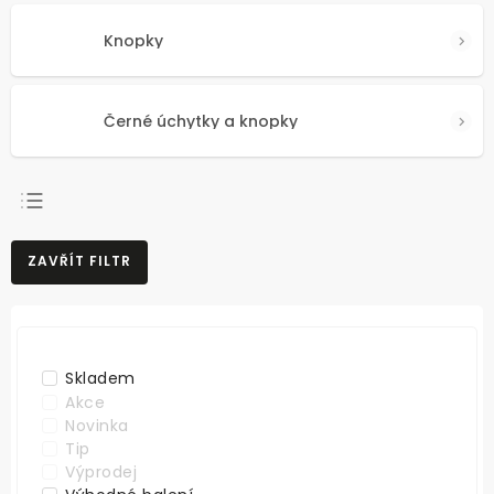
Knopky
Černé úchytky a knopky
NEJPRODÁVANĚJŠÍ
ZAVŘÍT FILTR
NEJLEVNĚJŠÍ
NEJDRAŽŠÍ
ABECEDNĚ
Skladem
Akce
Novinka
Tip
Výprodej