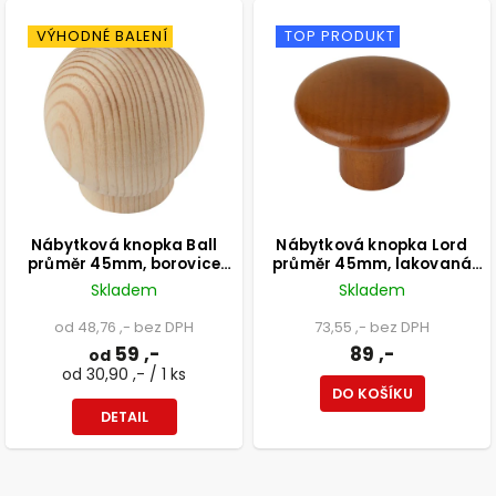
VÝHODNÉ BALENÍ
TOP PRODUKT
Nábytková knopka Ball
Nábytková knopka Lord
průměr 45mm, borovice
průměr 45mm, lakovaná
přírodní
třešeň, FSC®
Skladem
Skladem
od 48,76 ,- bez DPH
73,55 ,- bez DPH
59 ,-
89 ,-
od
od 30,90 ,- / 1 ks
DO KOŠÍKU
DETAIL