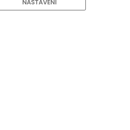
NASTAVENÍ
mberto
Dřevěný nábytkový knopek Jena v
á o
provedení borovice přírodní o
..
průměru 35 mm a výšce 29 mm....
ód:
7445
Kód:
7446
TOP PRODUKT