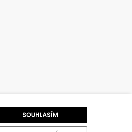
ód:
7127
Kód:
15167
VÝHODNÉ BALENÍ
,
Nábytkový knopek Jena, průměr
vaná,
35mm, borovice přírodní
Skladem
SOUHLASÍM
od 41,32 ,- bez DPH
50 ,-
od
TAIL
DETAIL
od 25,90 ,- / 1 ks