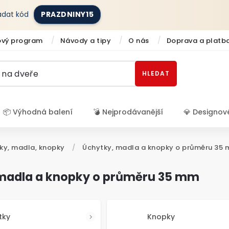
zadat kód
PRAZDNINY15
ový program
Návody a tipy
O nás
Doprava a platb
HLEDAT
📦 Výhodná balení
💣 Nejprodávanější
💎 Designov
Přihlášení
ky, madla, knopky
/
Úchytky, madla a knopky o průměru 35
madla a knopky o průměru 35 mm
tky
Knopky