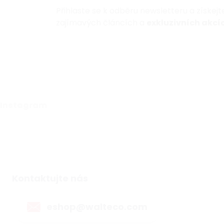
Přihlaste se k odběru newsletteru a získej
zajímavých článcích a
exkluzivních akcíc
Instagram
Kontaktujte nás
eshop@walteco.com