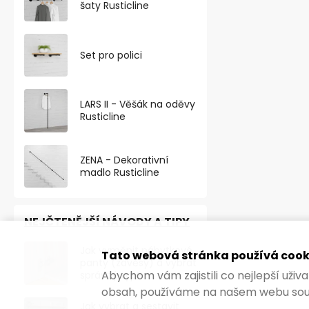
šaty Rusticline
Set pro polici
LARS II - Věšák na oděvy
Rusticline
ZENA - Dekorativní
madlo Rusticline
Nábytkový k
NEJČTENĚJŠÍ NÁVODY A TIPY
35mm, bron
Jak vyměnit nábytkové
Skladem
Tato webová stránka používá cook
panty (závěsy) a vybrat
Abychom vám zajistili co nejlepší uži
správný typ?
53,72 ,- bez DP
obsah, používáme na našem webu sou
65 ,-
Jak vybrat a sestavit