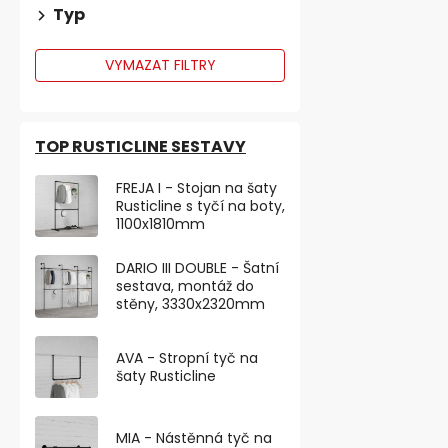
Typ
VYMAZAT FILTRY
TOP RUSTICLINE SESTAVY
Nábytkový k
FREJA I - Stojan na šaty
průměr 35mm
Rusticline s tyčí na boty,
Skladem
1100x1810mm
od 49,59 ,- be
DARIO III DOUBLE - Šatní
60 ,-
od
sestava, montáž do
od 31 ,- / 1 ks
stěny, 3330x2320mm
Dřevěný náby
AVA - Stropní tyč na
v provedení b
šaty Rusticline
35 mm a výšce
MIA - Nástěnná tyč na