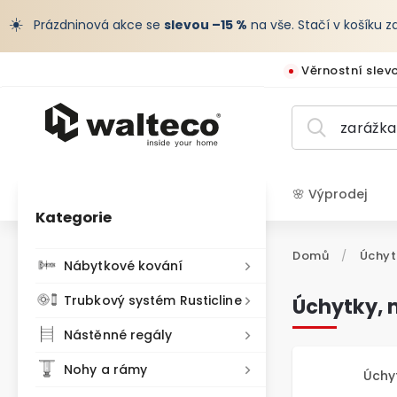
☀️
Prázdninová akce se
slevou –15 %
na vše. Stačí v košíku 
Věrnostní slev
🌸 Výprodej
Kategorie
CZK /
Domů
/
Úchyt
Nábytkové kování
Trubkový systém Rusticline
Úchytky, 
Nástěnné regály
Nohy a rámy
Úchy