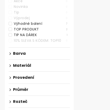
Akce
0
Novinka
Nábytkový k
0
35mm, borovi
Tip
0
Výprodej
0
Skladem
Výhodné balení
7
od 45,45 ,- be
TOP PRODUKT
2
55 ,-
od
TIP NA DÁREK
1
od 27,90 ,- / 1
10% SLEVA S KÓDEM: TOP10
0
Dřevěný náby
Barva
provedení bor
průměru 35 mm
Materiál
Provedení
VÝHODNÉ BA
Průměr
Rozteč