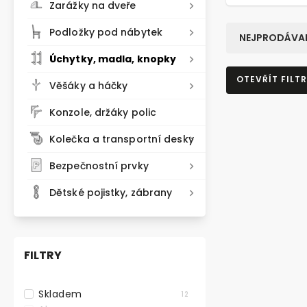
Zarážky na dveře
Podložky pod nábytek
NEJPRODÁVAN
Úchytky, madla, knopky
OTEVŘÍT FILTR
Věšáky a háčky
Konzole, držáky polic
VÝHODNÉ BA
Kolečka a transportní desky
Bezpečnostní prvky
Dětské pojistky, zábrany
FILTRY
Skladem
12