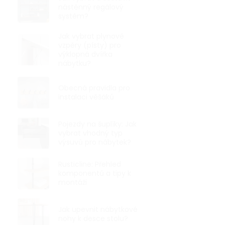
nástěnný regálový
Rustikální ná
systém?
bronzovém pr
mm a výšce 26
Jak vybrat plynové
vzpěry (písty) pro
výklopná dvířka
nábytku?
VÝHODNÉ BA
Obecná pravidla pro
instalaci věšáků
Pojezdy na šuplíky: Jak
vybrat vhodný typ
výsuvů pro nábytek?
Rusticline: Přehled
komponentů a tipy k
montáži
Jak upevnit nábytkové
nohy k desce stolu?