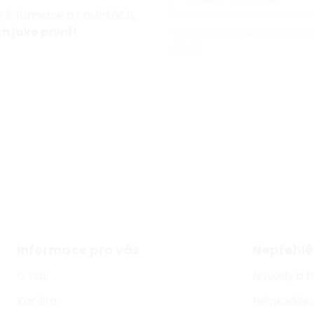
te informace o novinkách,
h jako první!
Vložením e-mailu souhlasíte
údajů
Informace pro vás
Nepřehlé
O nás
Návody a t
Kariéra
Nejprodáva