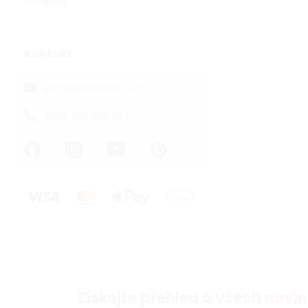
Nábytkový k
35mm, buk l
Skladem
Kontakt
od 48,76 ,- be
59 ,-
od
eshop
@
walteco.com
od 30,90 ,- / 1
+420 733 603 833
Dřevěný náby
provedení bu
mm a výšce 28
Získejte přehled o všech
novin