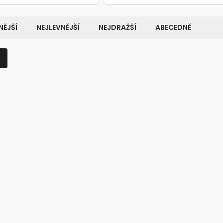
ĚJŠÍ
NEJLEVNĚJŠÍ
NEJDRAŽŠÍ
ABECEDNĚ
Kód:
7119
K
LENÍ
TIP NA DÁREK