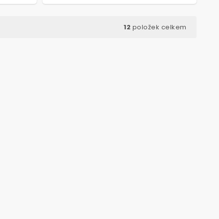
12
položek celkem
ód:
7723
Kód:
7126
VÝHODNÉ BALENÍ