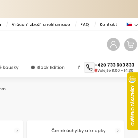
a
Vrácení zboží a reklamace
FAQ
Kontakt
+420 733 603 833
é kousky
⚫️ Black Edition
✨ Novinky
Návody a ti
Volejte 8:00 - 14:30
 mm
Černé úchytky a knopky