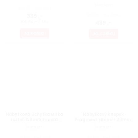
Skladem
280,17 ,- bez DPH
339 ,-
362,81 ,- bez DPH
84,75 ,- / 1 ks
439 ,-
DO KOŠÍKU
DO KOŠÍKU
Nábytková úchytka Gitka
Nábytkový knopek
rozteč 128mm, mosaz
Fragment, průměr 38mm,
patina
popraskaný porcelán
Skladem
Skladem
70,25 ,- bez DPH
57,02 ,- bez DPH