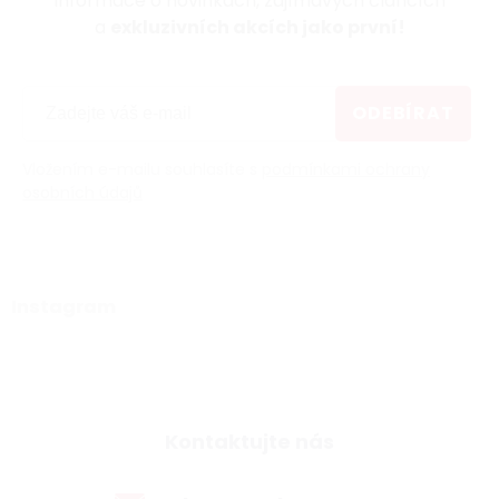
informace o novinkách, zajímavých článcích
a
exkluzivních akcích jako první!
ODEBÍRAT
Vložením e-mailu souhlasíte s
podmínkami ochrany
osobních údajů
Instagram
Kontaktujte nás