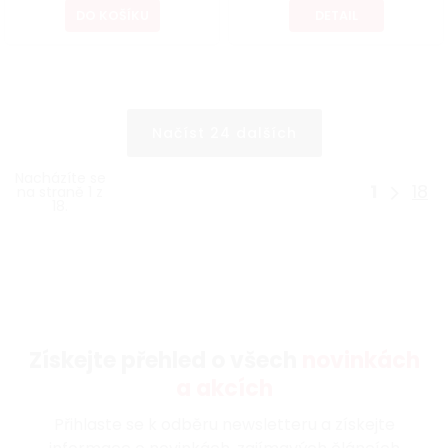
DO KOŠÍKU
DETAIL
Načíst 24 dalších
Nacházíte se
1
18
na straně 1 z
18.
Získejte přehled o všech
novinkách
a akcích
Přihlaste se k odběru newsletteru a získejte