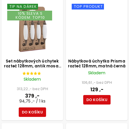
TIP NA DÁREK
TOP PRODUKT
10% SLEVA S
KÓDEM: TOP10
Set nábytkových úchytek
Nábytková úchytka Prisma
rozteč 128mm, antik mosaz
rozteč 128mm, matná černá
a bílý porcelán, 4 ks
Skladem
Skladem
106,61 ,- bez DPH
313,22 ,- bez DPH
129 ,-
379 ,-
DO KOŠÍKU
94,75 ,- / 1 ks
DO KOŠÍKU