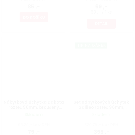
85 ,-
69 ,-
69 ,- / 1 ks
DO KOŠÍKU
DETAIL
TIP NA DÁREK
Nábytková úchytka Dakota
Set nábytkových úchytek
rozteč 96mm, broušený
Galileo rozteč 96mm,
saténový nikl
broušený saténový nikl, 4 ks
Skladem
Skladem
65,29 ,- bez DPH
329,75 ,- bez DPH
79 ,-
399 ,-