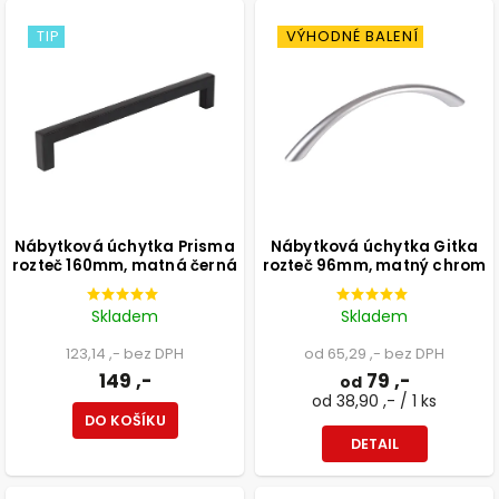
TIP
VÝHODNÉ BALENÍ
Nábytková úchytka Prisma
Nábytková úchytka Gitka
rozteč 160mm, matná černá
rozteč 96mm, matný chrom
Skladem
Skladem
123,14 ,- bez DPH
od 65,29 ,- bez DPH
149 ,-
79 ,-
od
od 38,90 ,- / 1 ks
DO KOŠÍKU
DETAIL