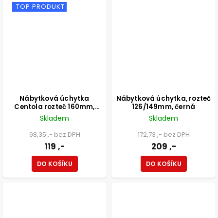
TOP PRODUKT
Nábytková úchytka
Nábytková úchytka, rozteč
Centola rozteč 160mm,
126/149mm, černá
aluminium, matná černá
Skladem
Skladem
98,35 ,- bez DPH
172,73 ,- bez DPH
119 ,-
209 ,-
DO KOŠÍKU
DO KOŠÍKU