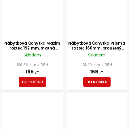
Nábytková úchytka Maxim
Nábytková úchytka Prisma
rozteč 192 mm, matná
rozteč 160mm, broušený
černá
saténový nikl
Skladem
Skladem
136,36 ,- bez DPH
131,40 ,- bez DPH
165 ,-
159 ,-
DO KOŠÍKU
DO KOŠÍKU