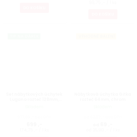
99,75 ,- / 1 ks
DO KOŠÍKU
DO KOŠÍKU
TIP NA DÁREK
VÝHODNÉ BALENÍ
Set nábytkových úchytek
Nábytková úchytka Gitka
Lugano rozteč 128mm,
rozteč 64mm, chrom
matná zelená, 4 ks
Skladem
Skladem
577,69 ,- bez DPH
od 57,02 ,- bez DPH
699 ,-
69 ,-
od
174,75 ,- / 1 ks
od 35,90 ,- / 1 ks