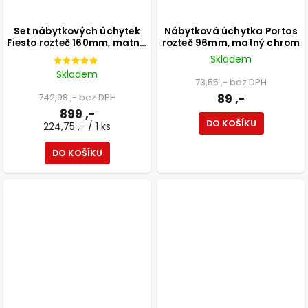
Set nábytkových úchytek
Nábytková úchytka Portos
Fiesto rozteč 160mm, matná
rozteč 96mm, matný chrom
hnědá, 4 ks
Skladem
Skladem
73,55 ,- bez DPH
742,98 ,- bez DPH
89 ,-
899 ,-
DO KOŠÍKU
224,75 ,- / 1 ks
DO KOŠÍKU