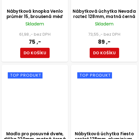
Nábytková knopka Venlo
Nábytková úchytka Nevada
průměr 15, broušená měď
rozteč 128mm, matná černá
Skladem
Skladem
61,98 ,- bez DPH
73,55 ,- bez DPH
75 ,-
89 ,-
DO KOŠÍKU
DO KOŠÍKU
TOP PRODUKT
TOP PRODUKT
Madlo pro posuvné dveře,
Nábytková úchytka Fiesto