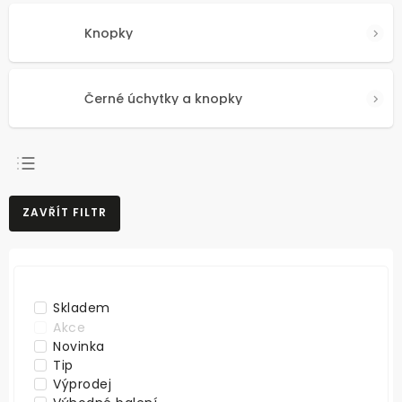
Knopky
Černé úchytky a knopky
NEJPRODÁVANĚJŠÍ
ZAVŘÍT FILTR
NEJLEVNĚJŠÍ
NEJDRAŽŠÍ
ABECEDNĚ
Skladem
Akce
Novinka
Tip
Výprodej