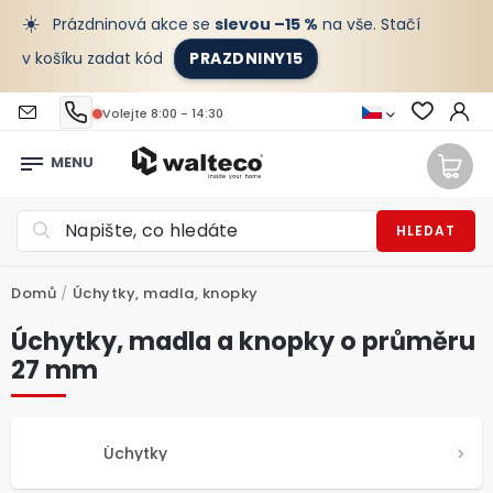
☀️
Prázdninová akce se
slevou –15 %
na vše. Stačí
v košíku zadat kód
PRAZDNINY15
Volejte 8:00 - 14:30
HLEDAT
Domů
/
Úchytky, madla, knopky
Úchytky, madla a knopky o průměru
27 mm
Úchytky