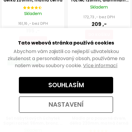
délka 220mm, matná černá
rozteč 128mm, aluminium,
matná hnědá
Skladem
Skladem
172,73 ,- bez DPH
161,16 ,- bez DPH
209 ,-
195 ,-
DO KOŠÍKU
DO KOŠÍKU
Tato webová stránka používá cookies
Abychom vám zajistili co nejlepší uživatelskou
zkušenost a personalizovaný obsah, používáme na
TIP NA DÁREK
našem webu soubory cookie.
Více informací
SOUHLASÍM
NASTAVENÍ
Set nábytkových úchytek
Madlo pro posuvné dveře,
Sapri rozteč 96mm, bronz, 4
délka 230mm, matná černá
ks
Skladem