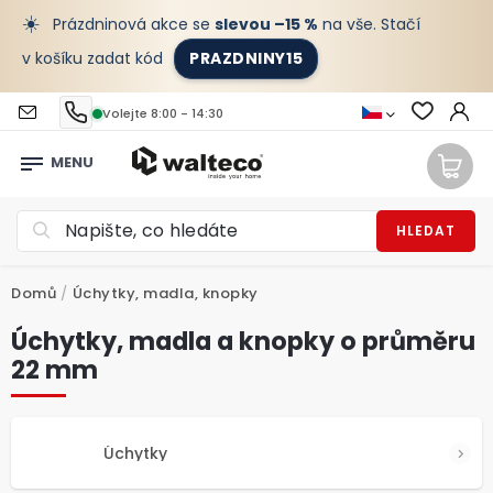
☀️
Prázdninová akce se
slevou –15 %
na vše. Stačí
v košíku zadat kód
PRAZDNINY15
Volejte 8:00 - 14:30
HLEDAT
Domů
/
Úchytky, madla, knopky
Úchytky, madla a knopky o průměru
22 mm
Úchytky