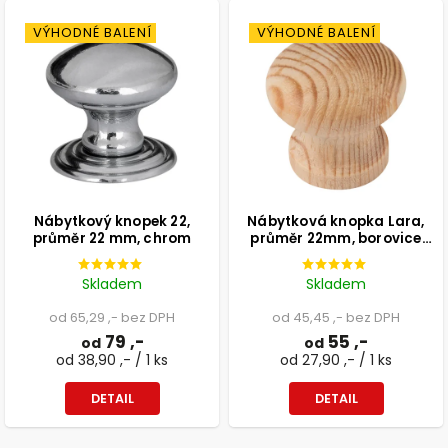
VÝHODNÉ BALENÍ
VÝHODNÉ BALENÍ
Nábytkový knopek 22,
Nábytková knopka Lara,
průměr 22 mm, chrom
průměr 22mm, borovice
přírodní
Skladem
Skladem
od 65,29 ,- bez DPH
od 45,45 ,- bez DPH
79 ,-
55 ,-
od
od
od 38,90 ,- / 1 ks
od 27,90 ,- / 1 ks
DETAIL
DETAIL