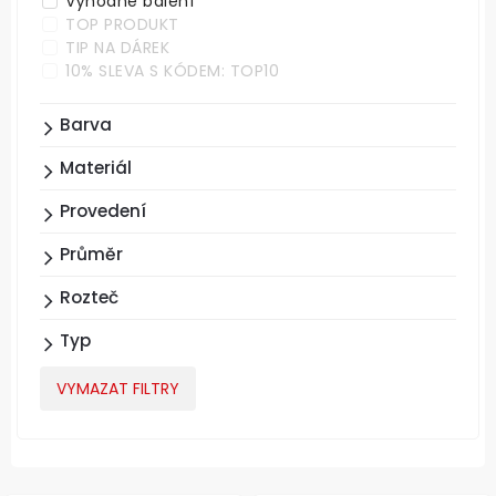
Výhodné balení
TOP PRODUKT
TIP NA DÁREK
10% SLEVA S KÓDEM: TOP10
Barva
Materiál
Provedení
Průměr
Rozteč
Typ
VYMAZAT FILTRY