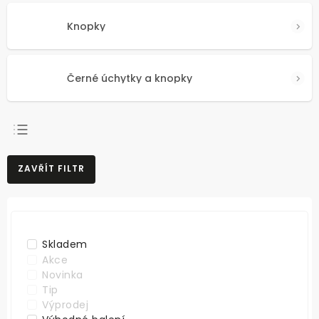
Knopky
Černé úchytky a knopky
NEJPRODÁVANĚJŠÍ
ZAVŘÍT FILTR
NEJLEVNĚJŠÍ
NEJDRAŽŠÍ
ABECEDNĚ
Skladem
Akce
Novinka
Tip
Výprodej