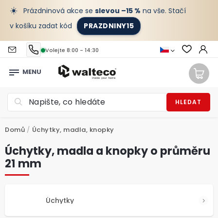
☀️
Prázdninová akce se
slevou –15 %
na vše. Stačí
v košíku zadat kód
PRAZDNINY15
Volejte 8:00 - 14:30
HLEDAT
Domů
/
Úchytky, madla, knopky
Úchytky, madla a knopky o průměru
21 mm
Úchytky