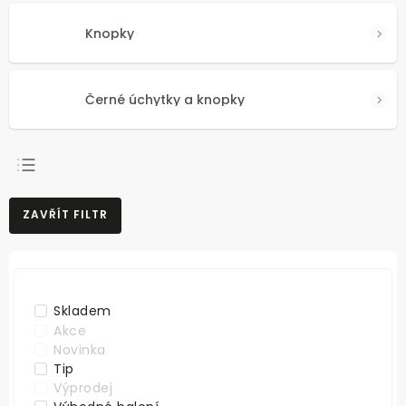
Knopky
Černé úchytky a knopky
NEJPRODÁVANĚJŠÍ
ZAVŘÍT FILTR
NEJLEVNĚJŠÍ
NEJDRAŽŠÍ
ABECEDNĚ
Skladem
Akce
Novinka
Tip
Výprodej