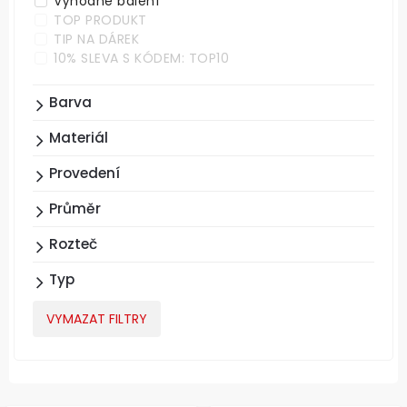
Výhodné balení
TOP PRODUKT
TIP NA DÁREK
10% SLEVA S KÓDEM: TOP10
Barva
Materiál
Provedení
Průměr
Rozteč
Typ
VYMAZAT FILTRY