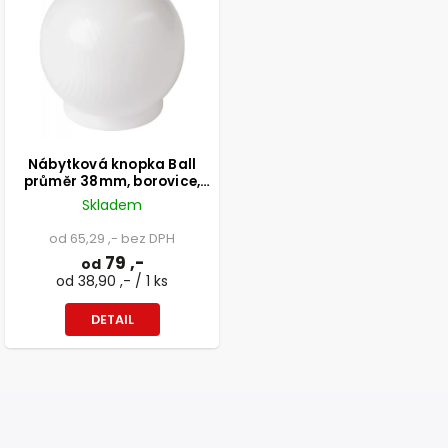
Nábytková knopka Ball
průměr 38mm, borovice,
bílá
Skladem
od 65,29 ,- bez DPH
79 ,-
od
od 38,90 ,- / 1 ks
DETAIL