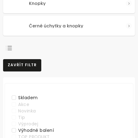
Knopky
Černé úchytky a knopky
NEJPRODÁVANĚJŠÍ
ZAVŘÍT FILTR
NEJLEVNĚJŠÍ
NEJDRAŽŠÍ
ABECEDNĚ
Skladem
Akce
Novinka
Tip
Výprodej
Výhodné balení
TOP PRODUKT