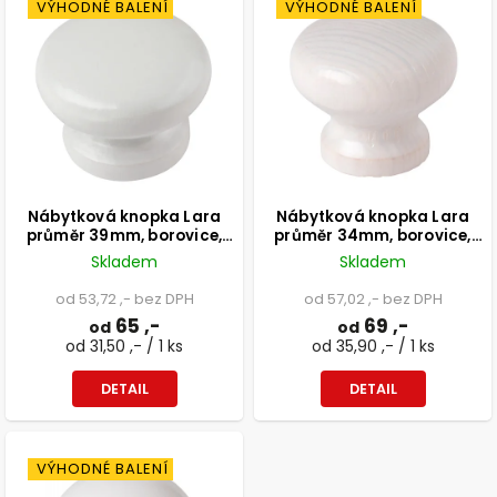
VÝHODNÉ BALENÍ
VÝHODNÉ BALENÍ
Nábytková knopka Lara
Nábytková knopka Lara
průměr 39mm, borovice,
průměr 34mm, borovice,
bílá
bílá, FSC
Skladem
Skladem
od 53,72 ,- bez DPH
od 57,02 ,- bez DPH
65 ,-
69 ,-
od
od
od 31,50 ,- / 1 ks
od 35,90 ,- / 1 ks
DETAIL
DETAIL
VÝHODNÉ BALENÍ