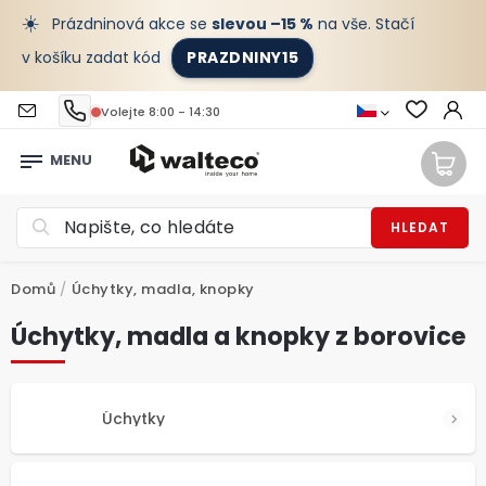
☀️
Prázdninová akce se
slevou –15 %
na vše. Stačí
v košíku zadat kód
PRAZDNINY15
Volejte 8:00 - 14:30
HLEDAT
Domů
/
Úchytky, madla, knopky
Úchytky, madla a knopky z borovice
Úchytky