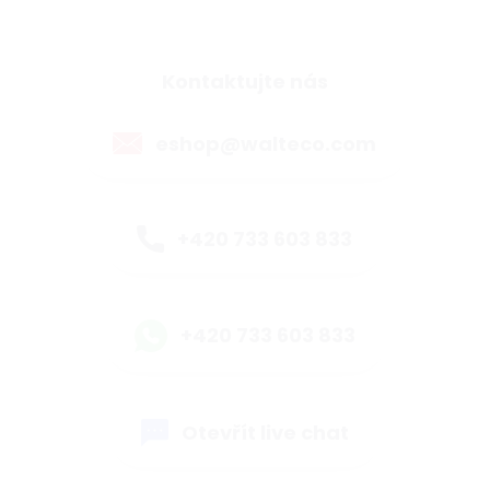
Kontaktujte nás
eshop@walteco.com
+420 733 603 833
+420 733 603 833
Otevřít live chat