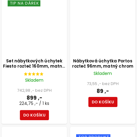
TIP NA DÁREK
Set nábytkových úchytek
Nábytková úchytka Portos
Fiesto rozteč 160mm, matná
rozteč 96mm, matný chrom
hnědá, 4 ks
Skladem
Skladem
73,55 ,- bez DPH
742,98 ,- bez DPH
89 ,-
899 ,-
DO KOŠÍKU
224,75 ,- / 1 ks
DO KOŠÍKU