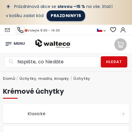
☀️
Prázdninová akce se
slevou –15 %
na vše. Stačí
v košíku zadat kód
PRAZDNINY15
Volejte 8:00 - 14:30
HLEDAT
Domů
/
Úchytky, madla, knopky
/
Úchytky
Krémové úchytky
Klasické