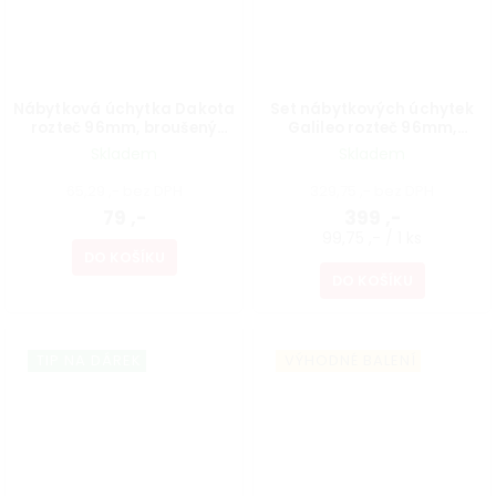
Nábytková úchytka Dakota
Set nábytkových úchytek
rozteč 96mm, broušený
Galileo rozteč 96mm,
saténový nikl
broušený saténový nikl, 4 ks
Skladem
Skladem
65,29 ,- bez DPH
329,75 ,- bez DPH
79 ,-
399 ,-
99,75 ,- / 1 ks
DO KOŠÍKU
DO KOŠÍKU
TIP NA DÁREK
VÝHODNÉ BALENÍ