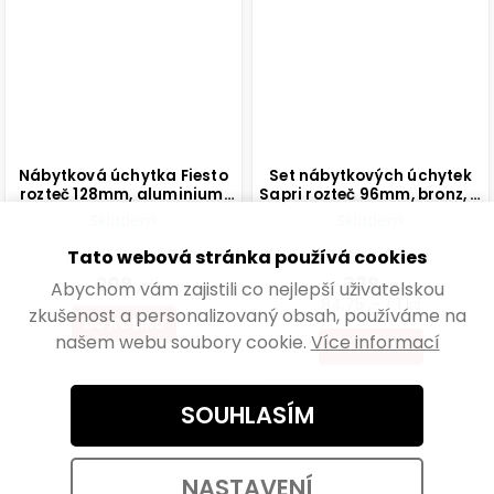
Nábytková úchytka Fiesto
Set nábytkových úchytek
rozteč 128mm, aluminium,
Sapri rozteč 96mm, bronz, 4
matná hnědá
ks
Skladem
Skladem
Tato webová stránka používá cookies
172,73 ,- bez DPH
280,17 ,- bez DPH
209 ,-
339 ,-
Abychom vám zajistili co nejlepší uživatelskou
84,75 ,- / 1 ks
zkušenost a personalizovaný obsah, používáme na
DO KOŠÍKU
našem webu soubory cookie.
Více informací
DO KOŠÍKU
SOUHLASÍM
NASTAVENÍ