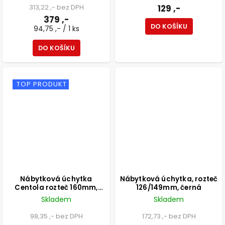
313,22 ,- bez DPH
129 ,-
379 ,-
DO KOŠÍKU
94,75 ,- / 1 ks
DO KOŠÍKU
TOP PRODUKT
Nábytková úchytka
Nábytková úchytka, rozteč
Centola rozteč 160mm,
126/149mm, černá
aluminium, matná černá
Skladem
Skladem
98,35 ,- bez DPH
172,73 ,- bez DPH