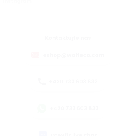
Instagram
Kontaktujte nás
eshop@walteco.com
+420 733 603 833
+420 733 603 833
Otevřít live chat