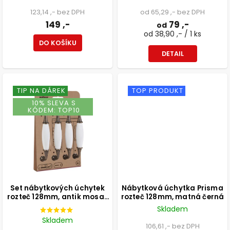
123,14 ,- bez DPH
od 65,29 ,- bez DPH
149 ,-
79 ,-
od
od 38,90 ,- / 1 ks
DO KOŠÍKU
DETAIL
TIP NA DÁREK
TOP PRODUKT
10% SLEVA S
KÓDEM: TOP10
Set nábytkových úchytek
Nábytková úchytka Prisma
rozteč 128mm, antik mosaz
rozteč 128mm, matná černá
a bílý porcelán, 4 ks
Skladem
Skladem
106,61 ,- bez DPH