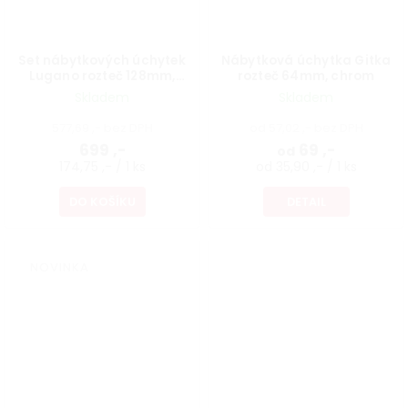
Set nábytkových úchytek
Nábytková úchytka Gitka
Lugano rozteč 128mm,
rozteč 64mm, chrom
matná zelená, 4 ks
Skladem
Skladem
577,69 ,- bez DPH
od 57,02 ,- bez DPH
699 ,-
69 ,-
od
174,75 ,- / 1 ks
od 35,90 ,- / 1 ks
DO KOŠÍKU
DETAIL
NOVINKA