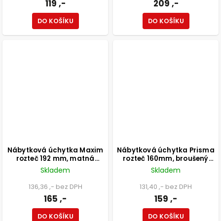
119 ,-
209 ,-
DO KOŠÍKU
DO KOŠÍKU
Nábytková úchytka Maxim
Nábytková úchytka Prisma
rozteč 192 mm, matná
rozteč 160mm, broušený
černá
saténový nikl
Skladem
Skladem
136,36 ,- bez DPH
131,40 ,- bez DPH
165 ,-
159 ,-
DO KOŠÍKU
DO KOŠÍKU