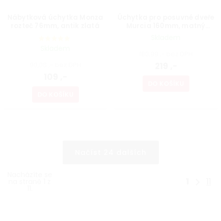
Nábytková úchytka Monza
Úchytka pro posuvné dveře
rozteč 76mm, antik zlatá
Murcia 160mm, matný
chrom+bílá
Skladem
Skladem
180,99 ,- bez DPH
90,08 ,- bez DPH
219 ,-
109 ,-
DO KOŠÍKU
DO KOŠÍKU
Načíst 24 dalších
Nacházíte se
1
11
na straně 1 z
11.